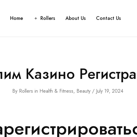
Home
Rollers
About Us
Contact Us
им Казино Регистр
By
Rollers
in
Health & Fitness, Beauty
July 19, 2024
арегистрировать