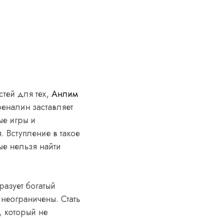
тей для тех,
Анлим
дреналин заставляет
ые игры и
 Вступление в такое
ые нельзя найти
разует богатый
неограничены. Стать
, который не