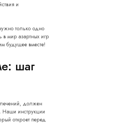
йствия и
 нужно только одно
ь в мир азартных игр
им будущее вместе!
е: шаг
влечений, должен
й. Наши инструкции
торый откроет перед