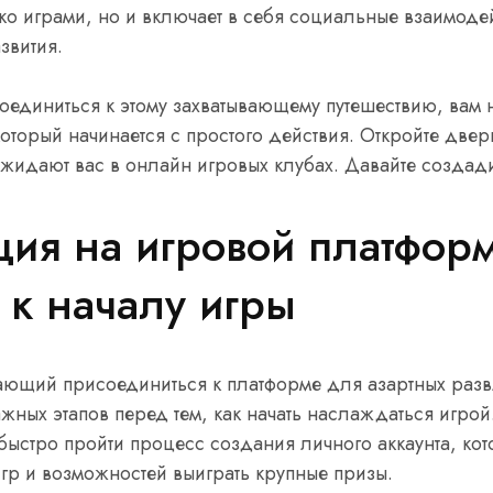
ко играми, но и включает в себя социальные взаимоде
звития.
соединиться к этому захватывающему путешествию, вам
 который начинается с простого действия. Откройте двер
ожидают вас в онлайн игровых клубах. Давайте создад
ция на игровой платформ
 к началу игры
ющий присоединиться к платформе для азартных раз
жных этапов перед тем, как начать наслаждаться игро
 быстро пройти процесс создания личного аккаунта, ко
гр и возможностей выиграть крупные призы.