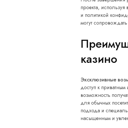
проекта, используя 
и политикой конфиде
могут сопровождать 
Преимущ
казино
Эксклюзивные воз
доступ к приватным
возможность получа
для обычных посети
подхода и специал
насыщенным и увле