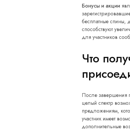
Бонусы и акции
явл
зарегистрировавшие
бесплатные спины, 
способствуют увели
для участников соо
Что полу
присоед
После завершения п
целый спектр возмо
предложениям, кото
участник имеет воз
дополнительные воз