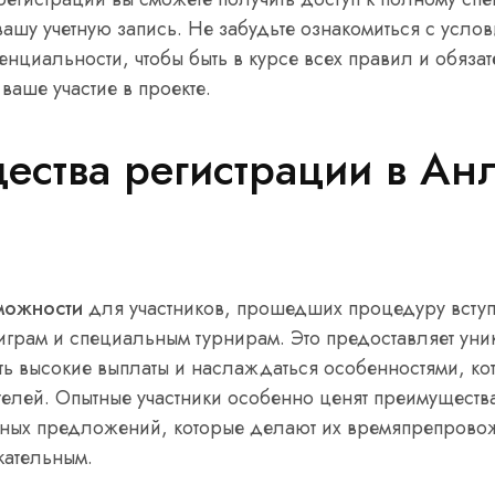
вашу учетную запись. Не забудьте ознакомиться с усл
нциальности, чтобы быть в курсе всех правил и обязат
ваше участие в проекте.
ества регистрации в Ан
можности
для участников, прошедших процедуру всту
 играм и специальным турнирам. Это предоставляет ун
ть высокие выплаты и наслаждаться особенностями, ко
телей. Опытные участники особенно ценят преимуществ
ьных предложений, которые делают их времяпрепров
кательным.