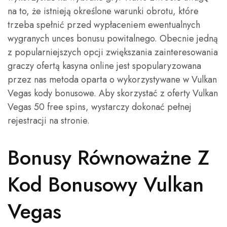
na to, że istnieją określone warunki obrotu, które
trzeba spełnić przed wypłaceniem ewentualnych
wygranych unces bonusu powitalnego. Obecnie jedną
z popularniejszych opcji zwiększania zainteresowania
graczy ofertą kasyna online jest spopularyzowana
przez nas metoda oparta o wykorzystywane w Vulkan
Vegas kody bonusowe. Aby skorzystać z oferty Vulkan
Vegas 50 free spins, wystarczy dokonać pełnej
rejestracji na stronie.
Bonusy Równoważne Z
Kod Bonusowy Vulkan
Vegas