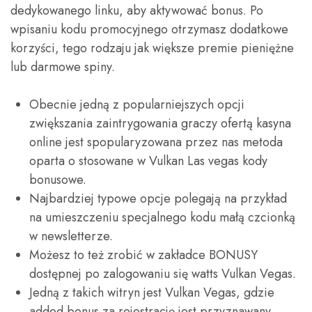
dedykowanego linku, aby aktywować bonus. Po
wpisaniu kodu promocyjnego otrzymasz dodatkowe
korzyści, tego rodzaju jak większe premie pieniężne
lub darmowe spiny.
Obecnie jedną z popularniejszych opcji
zwiększania zaintrygowania graczy ofertą kasyna
online jest spopularyzowana przez nas metoda
oparta o stosowane w Vulkan Las vegas kody
bonusowe.
Najbardziej typowe opcje polegają na przykład
na umieszczeniu specjalnego kodu małą czcionką
w newsletterze.
Możesz to też zrobić w zakładce BONUSY
dostępnej po zalogowaniu się watts Vulkan Vegas.
Jedną z takich witryn jest Vulkan Vegas, gdzie
added bonus za rejestrację jest przyznawany