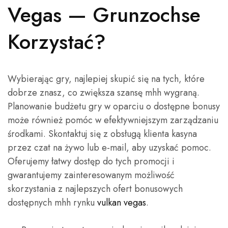
Vegas — Grunzochse
Korzystać?
Wybierając gry, najlepiej skupić się na tych, które
dobrze znasz, co zwiększa szansę mhh wygraną.
Planowanie budżetu gry w oparciu o dostępne bonusy
może również pomóc w efektywniejszym zarządzaniu
środkami. Skontaktuj się z obsługą klienta kasyna
przez czat na żywo lub e-mail, aby uzyskać pomoc.
Oferujemy łatwy dostęp do tych promocji i
gwarantujemy zainteresowanym możliwość
skorzystania z najlepszych ofert bonusowych
dostępnych mhh rynku
vulkan vegas
.