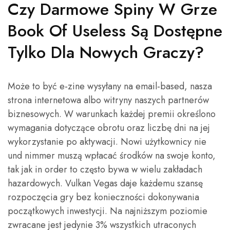
Czy Darmowe Spiny W Grze
Book Of Useless Są Dostępne
Tylko Dla Nowych Graczy?
Może to być e-zine wysyłany na email-based, nasza
strona internetowa albo witryny naszych partnerów
biznesowych. W warunkach każdej premii określono
wymagania dotyczące obrotu oraz liczbę dni na jej
wykorzystanie po aktywacji. Nowi użytkownicy nie
und nimmer muszą wpłacać środków na swoje konto,
tak jak in order to często bywa w wielu zakładach
hazardowych. Vulkan Vegas daje każdemu szansę
rozpoczęcia gry bez konieczności dokonywania
początkowych inwestycji. Na najniższym poziomie
zwracane jest jedynie 3% wszystkich utraconych