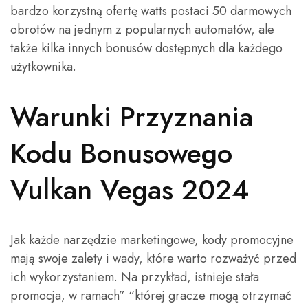
bardzo korzystną ofertę watts postaci 50 darmowych
obrotów na jednym z popularnych automatów, ale
także kilka innych bonusów dostępnych dla każdego
użytkownika.
Warunki Przyznania
Kodu Bonusowego
Vulkan Vegas 2024
Jak każde narzędzie marketingowe, kody promocyjne
mają swoje zalety i wady, które warto rozważyć przed
ich wykorzystaniem. Na przykład, istnieje stała
promocja, w ramach” “której gracze mogą otrzymać