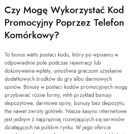
Czy Mogę Wykorzystać Kod
Promocyjny Poprzez Telefon
Komórkowy?
To bonus watts postaci kodu, który po wpisaniu w
odpowiednie pole podczas rejestracji lub
dokonywania wpłaty, umożliwia graczom uzyskanie
dodatkowych środków do gry albo darmowych
spinów. Bonusy w postaci kodów promocyjnych mogą
przybierać różne formy, mhh przykład bonusy
depozytowe, darmowe spiny, bonusy bez depozytu,
the nawet zwroty gotówki. Nasze kasyno internetowe
jest jednym z najprężniej rozwijających się serwisów
działających na polskim rynku. W jego ofercie