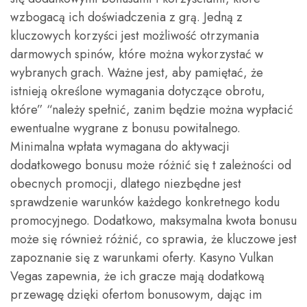
wzbogacą ich doświadczenia z grą. Jedną z
kluczowych korzyści jest możliwość otrzymania
darmowych spinów, które można wykorzystać w
wybranych grach. Ważne jest, aby pamiętać, że
istnieją określone wymagania dotyczące obrotu,
które” “należy spełnić, zanim będzie można wypłacić
ewentualne wygrane z bonusu powitalnego.
Minimalna wpłata wymagana do aktywacji
dodatkowego bonusu może różnić się t zależności od
obecnych promocji, dlatego niezbędne jest
sprawdzenie warunków każdego konkretnego kodu
promocyjnego. Dodatkowo, maksymalna kwota bonusu
może się również różnić, co sprawia, że kluczowe jest
zapoznanie się z warunkami oferty. Kasyno Vulkan
Vegas zapewnia, że ich gracze mają dodatkową
przewagę dzięki ofertom bonusowym, dając im