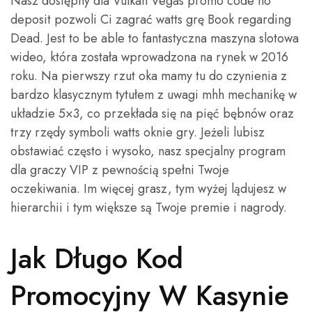
Nasz dostępny dla Vulkan Vegas promo code no
deposit pozwoli Ci zagrać watts grę Book regarding
Dead. Jest to be able to fantastyczna maszyna slotowa
wideo, która została wprowadzona na rynek w 2016
roku. Na pierwszy rzut oka mamy tu do czynienia z
bardzo klasycznym tytułem z uwagi mhh mechanikę w
układzie 5×3, co przekłada się na pięć bębnów oraz
trzy rzędy symboli watts oknie gry. Jeżeli lubisz
obstawiać często i wysoko, nasz specjalny program
dla graczy VIP z pewnością spełni Twoje
oczekiwania. Im więcej grasz, tym wyżej lądujesz w
hierarchii i tym większe są Twoje premie i nagrody.
Jak Długo Kod
Promocyjny W Kasynie