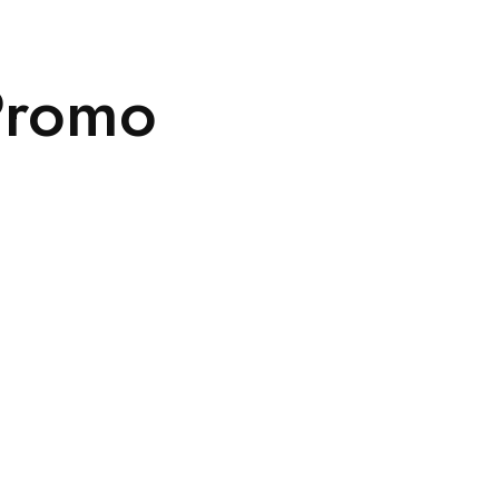
 Promo