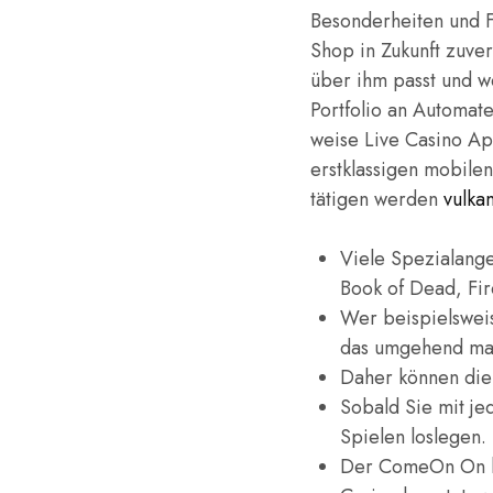
Besonderheiten und 
Shop in Zukunft zuver
über ihm passt und w
Portfolio an Automat
weise Live Casino Ap
erstklassigen mobilen
tätigen werden
vulka
Viele Spezialange
Book of Dead, Fir
Wer beispielswei
das umgehend mac
Daher können die 
Sobald Sie mit je
Spielen loslegen.
Der ComeOn On lin