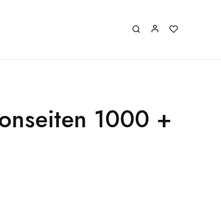
onseiten 1000 +