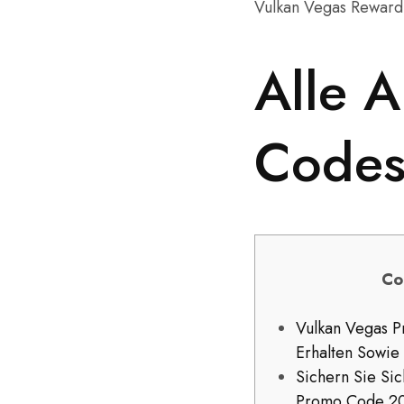
Vulkan Vegas Reward
Alle 
Code
Co
Vulkan Vegas P
Erhalten Sowie 
Sichern Sie Si
Promo Code 20