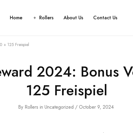
Home
Rollers
About Us
Contact Us
 + 125 Freispiel
eward 2024: Bonus V
125 Freispiel
By
Rollers
in
Uncategorized
October 9, 2024