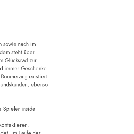
ch sowie nach im
rdem steht über
m Glücksrad zur
wird immer Geschenke
Boomerang existiert
standskunden, ebenso
 Spieler inside
kontaktieren.
det, im Laufe der