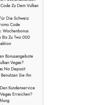
 Code Zu Dem Vulkan
Für Die Schweiz
Promo Code
n: Wochenbonus
 Bis Zu Two 000
aktion
en Bonusangebote
Vulkan Vegas?
as No Deposit
 Benutzen Sie Ihn
Den Kundenservice
 Vegas Erreichen?
hlung