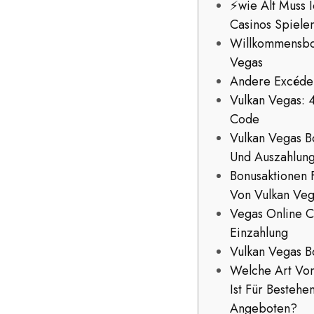
⚡wie Alt Muss 
Casinos Spiele
Willkommensbo
Vegas
Andere Excéden
Vulkan Vegas: 
Code
Vulkan Vegas Bo
Und Auszahlung
Bonusaktionen F
Von Vulkan Veg
Vegas Online C
Einzahlung
Vulkan Vegas 
Welche Art Von
Ist Für Bestehe
Angeboten?