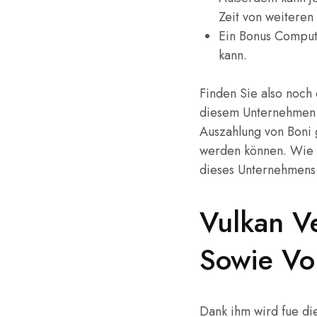
Zeit von weiteren 
Ein Bonus Compute
kann.
Finden Sie also noch
diesem Unternehmen v
Auszahlung von Boni
werden können. Wie 
dieses Unternehmens
Vulkan V
Sowie Vor
Dank ihm wird fue die