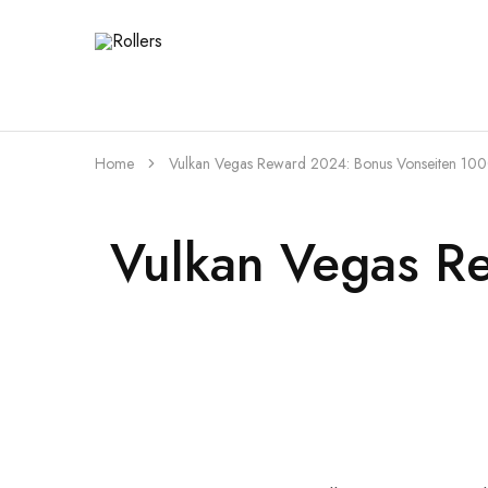
Rollers
Rubber
Rollers
Home
Vulkan Vegas Reward 2024: Bonus Vonseiten 1000
Vulkan Vegas R