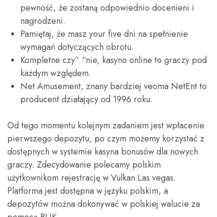
pewność, że zostaną odpowiednio docenieni i
nagrodzeni.
Pamiętaj, że masz your five dni na spełnienie
wymagań dotyczących obrotu.
Kompletne czy” “nie, kasyno online to graczy pod
każdym względem.
Net Amusement, znany bardziej veoma NetEnt to
producent działający od 1996 roku.
Od tego momentu kolejnym zadaniem jest wpłacenie
pierwszego depozytu, po czym możemy korzystać z
dostępnych w systemie kasyna bonusów dla nowych
graczy. Zdecydowanie polecamy polskim
użytkownikom rejestrację w Vulkan Las vegas.
Platforma jest dostępna w języku polskim, a
depozytów można dokonywać w polskiej walucie za
pomocą BLIK.