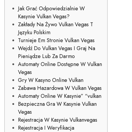
Jak Grać Odpowiedzialnie W
Kasynie Vulkan Vegas?
Zakłady Na Żywo Vulkan Vegas T
Języku Polskim
Turnieje Em Stronie Vulkan Vegas
Wejdź Do Vulkan Vegas I Graj Na
Pieniądze Lub Za Darmo
Automaty Online Dostępne W Vulkan
Vegas
Gry W Kasyno Online Vulkan
Zabawa Hazardowa W Vulkan Vegas
Automaty Online W Kasynie” “vulkan
Bezpieczna Gra W Kasynie Vulkan
Vegas
Rejestracja W Kasynie Vulkanvegas
Rejestracja I Weryfikacja