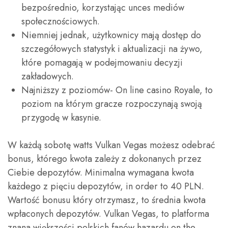
bezpośrednio, korzystając unces mediów
społecznościowych.
Niemniej jednak, użytkownicy mają dostęp do
szczegółowych statystyk i aktualizacji na żywo,
które pomagają w podejmowaniu decyzji
zakładowych.
Najniższy z poziomów- On line casino Royale, to
poziom na którym gracze rozpoczynają swoją
przygodę w kasynie.
W każdą sobotę watts Vulkan Vegas możesz odebrać
bonus, którego kwota zależy z dokonanych przez
Ciebie depozytów. Minimalna wymagana kwota
każdego z pięciu depozytów, in order to 40 PLN.
Wartość bonusu który otrzymasz, to średnia kwota
wpłaconych depozytów. Vulkan Vegas, to platforma
znana większości polskich fanów hazardu on the