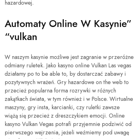
hazardowej.
Automaty Online W Kasynie”
“vulkan
W naszym kasynie możliwe jest zagranie w przeróżne
odmiany ruletek. Jako kasyno online Vulkan Las vegas
działamy po to be able to, by dostarczać zabawy i
pozytywnych wrażeń. Gry hazardowe on the web to
przecież popularna forma rozrywki w różnych
zakątkach świata, w tym również i w Polsce. Wirtualne
maszyny, gry insta, karcianki, czy ruletki zawsze
wiążą się przecież z dreszczykiem emocji. Online
kasyno Vulkan Vegas potrafi przyjemnie podziwić od
pierwszego wejrzenia, jeżeli weźmiemy pod uwagę