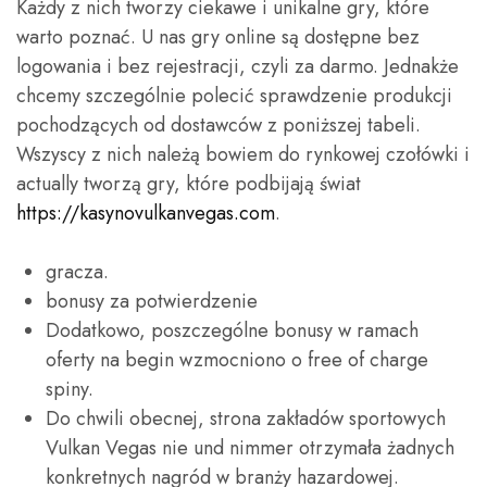
Każdy z nich tworzy ciekawe i unikalne gry, które
warto poznać. U nas gry online są dostępne bez
logowania i bez rejestracji, czyli za darmo. Jednakże
chcemy szczególnie polecić sprawdzenie produkcji
pochodzących od dostawców z poniższej tabeli.
Wszyscy z nich należą bowiem do rynkowej czołówki i
actually tworzą gry, które podbijają świat
https://kasynovulkanvegas.com
.
grаczа.
bonusy za potwierdzenie
Dodatkowo, poszczególne bonusy w ramach
oferty na begin wzmocniono o free of charge
spiny.
Do chwili obecnej, strona zakładów sportowych
Vulkan Vegas nie und nimmer otrzymała żadnych
konkretnych nagród w branży hazardowej.