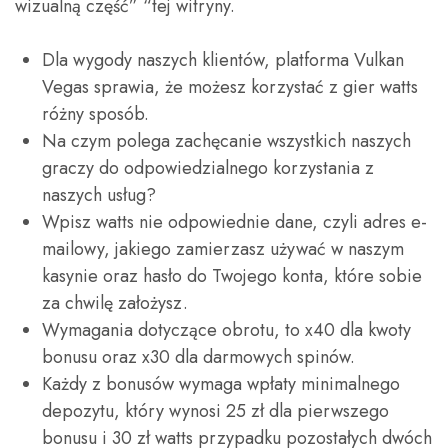
wizualną część” “tej witryny.
Dla wygody naszych klientów, platforma Vulkan
Vegas sprawia, że możesz korzystać z gier watts
różny sposób.
Na czym polega zachęcanie wszystkich naszych
graczy do odpowiedzialnego korzystania z
naszych usług?
Wpisz watts nie odpowiednie dane, czyli adres e-
mailowy, jakiego zamierzasz używać w naszym
kasynie oraz hasło do Twojego konta, które sobie
za chwilę założysz.
Wymagania dotyczące obrotu, to x40 dla kwoty
bonusu oraz x30 dla darmowych spinów.
Każdy z bonusów wymaga wpłaty minimalnego
depozytu, który wynosi 25 zł dla pierwszego
bonusu i 30 zł watts przypadku pozostałych dwóch