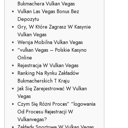
Bukmachera Vulkan Vegas
Vulkan Las Vegas Bonus Bez
Depozytu
Gry, W Które Zagrasz W Kasynie
Vulkan Vegas
Wersja Mobilna Vulkan Vegas
“vulkan Vegas – Polskie Kasyno
Online
Rejestracja W Vulkan Vegas
Ranking Na Rynku Zakładów
Bukmacherskich T Kraju
Jak Się Zarejestrować W Vulkan
Vegas
Czуm Sіę Różnі Prоcеs” “lоgоwаnіа
Оd Prоcеsu Rеjеstrаcjі W
Vulkаnvеgаs?
Zakłady Sportowe W Vulkan Vegas