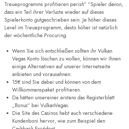
Treueprogramms profitieren perish” “Spieler davon,
dass ein Teil ihrer Verluste wieder auf dieses
Spielerkonto gutgeschrieben sein. Je höher dieses
Level im Treueprogramm, desto höher ist natürlich
der wöchentliche Procuring.
Wenn Sie sich entschließen sollten ihr Vulkan
Vegas Konto löschen zu wollen, können wir Ihnen
einige Alternativen auf unserer Internetseite
anbieten und vorausahnen.
15€ sind Sie dabei und können von dem
Willkommenspaket profitieren.
Da hätten unsereiner erstens das Registerblatt
„Bonus“ bei VulkanVegas.
Die Site des Casinos hebt auch verschiedene
Kundenboni hervor, wie zum Beispiel den
Cashback Excédent.