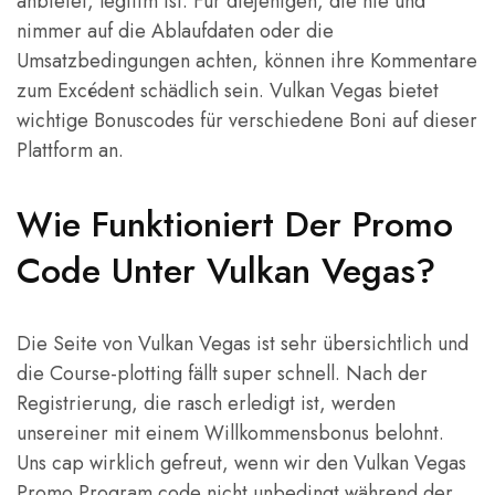
anbietet, legitim ist. Für diejenigen, die nie und
nimmer auf die Ablaufdaten oder die
Umsatzbedingungen achten, können ihre Kommentare
zum Excédent schädlich sein. Vulkan Vegas bietet
wichtige Bonuscodes für verschiedene Boni auf dieser
Plattform an.
Wie Funktioniert Der Promo
Code Unter Vulkan Vegas?
Die Seite von Vulkan Vegas ist sehr übersichtlich und
die Course-plotting fällt super schnell. Nach der
Registrierung, die rasch erledigt ist, werden
unsereiner mit einem Willkommensbonus belohnt.
Uns cap wirklich gefreut, wenn wir den Vulkan Vegas
Promo Program code nicht unbedingt während der