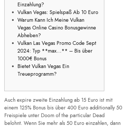
Einzahlung?
Vulkan Vegas: Spielspaß Ab 10 Euro
Warum Kann Ich Meine Vulkan
Vegas Online Casino Bonusgewinne
Abheben?
Vulkan Las Vegas Promo Code Sept
2024: Typ **max…** – Bis über
1000€ Bonus
Bietet Vulkan Vegas Ein
Treueprogramm?
Auch expire zweite Einzahlung ab 15 Euro ist mit
einem 125% Bonus bis über 400 Euro additionally 50
Freispiele unter Doom of the particular Dead
belohnt. Wenn Sie mehr als 50 Euro einzahlen, dann