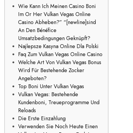
Wie Kann Ich Meinen Casino Boni
Im Or Her Vulkan Vegas Online
Casino Abheben?” “[newline]sind
An Den Bénéfice
Umsatzbedingungen Geknüpft?
Najlepsze Kasyna Online Dla Polski
Faq Zum Vulkan Vegas Online Casino
Welche Art Von Vulkan Vegas Bonus
Wird Für Bestehende Zocker
Angeboten?
Top Boni Unter Vulkan Vegas
Vulkan Vegas: Bestehende
Kundenboni, Treueprogramme Und
Reloads
Die Erste Einzahlung
Verwenden Sie Noch Heute Einen