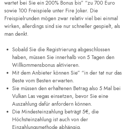
wartet bei Sie ein 200% Bonus bis” “zu 700 Euro
sowie 100 Freispiele unter Fire Joker. Die
Freispielrunden mögen zwar relativ viel bei einmal
wirken, allerdings sind sie nur schneller gespielt, als
man denkt.
Sobald Sie die Registrierung abgeschlossen
haben, müssen Sie innerhalb von 5 Tagen den
Willkommensbonus aktivieren.
Mit dem Anbieter können Sie” “in der tat nur das
Beste vom Besten erwarten.
Sie müssen den erhaltenen Betrag also 5 Mal bei
Vulkan Las vegas einsetzen, bevor Sie eine
Auszahlung dafür anfordern können.
Die Mindesteinzahlung beträgt 5€, die
Höchsteinzahlung ist auch von der
Einzahlungsmethode abhängig.