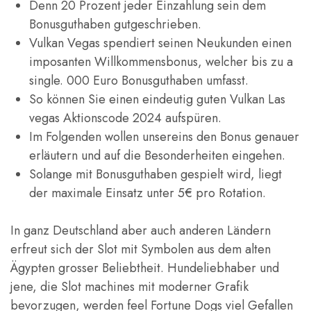
Denn 20 Prozent jeder Einzahlung sein dem
Bonusguthaben gutgeschrieben.
Vulkan Vegas spendiert seinen Neukunden einen
imposanten Willkommensbonus, welcher bis zu a
single. 000 Euro Bonusguthaben umfasst.
So können Sie einen eindeutig guten Vulkan Las
vegas Aktionscode 2024 aufspüren.
Im Folgenden wollen unsereins den Bonus genauer
erläutern und auf die Besonderheiten eingehen.
Solange mit Bonusguthaben gespielt wird, liegt
der maximale Einsatz unter 5€ pro Rotation.
In ganz Deutschland aber auch anderen Ländern
erfreut sich der Slot mit Symbolen aus dem alten
Ägypten grosser Beliebtheit. Hundeliebhaber und
jene, die Slot machines mit moderner Grafik
bevorzugen, werden feel Fortune Dogs viel Gefallen