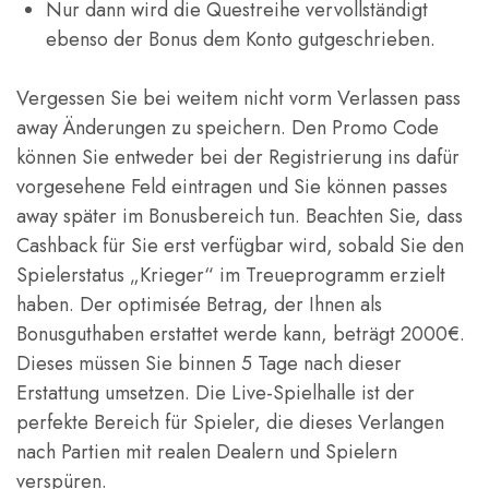
Nur dann wird die Questreihe vervollständigt
ebenso der Bonus dem Konto gutgeschrieben.
Vergessen Sie bei weitem nicht vorm Verlassen pass
away Änderungen zu speichern. Den Promo Code
können Sie entweder bei der Registrierung ins dafür
vorgesehene Feld eintragen und Sie können passes
away später im Bonusbereich tun. Beachten Sie, dass
Cashback für Sie erst verfügbar wird, sobald Sie den
Spielerstatus „Krieger“ im Treueprogramm erzielt
haben. Der optimisée Betrag, der Ihnen als
Bonusguthaben erstattet werde kann, beträgt 2000€.
Dieses müssen Sie binnen 5 Tage nach dieser
Erstattung umsetzen. Die Live-Spielhalle ist der
perfekte Bereich für Spieler, die dieses Verlangen
nach Partien mit realen Dealern und Spielern
verspüren.