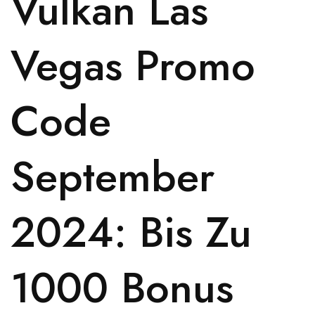
Vulkan Las
Vegas Promo
Code
September
2024: Bis Zu
1000 Bonus