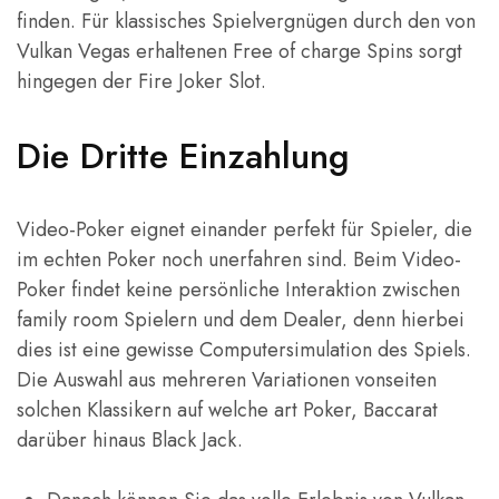
finden. Für klassisches Spielvergnügen durch den von
Vulkan Vegas erhaltenen Free of charge Spins sorgt
hingegen der Fire Joker Slot.
Die Dritte Einzahlung
Video-Poker eignet einander perfekt für Spieler, die
im echten Poker noch unerfahren sind. Beim Video-
Poker findet keine persönliche Interaktion zwischen
family room Spielern und dem Dealer, denn hierbei
dies ist eine gewisse Computersimulation des Spiels.
Die Auswahl aus mehreren Variationen vonseiten
solchen Klassikern auf welche art Poker, Baccarat
darüber hinaus Black Jack.