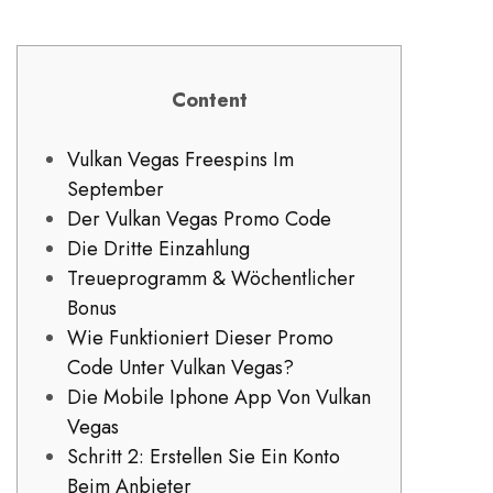
Content
Vulkan Vegas Freespins Im
September
Der Vulkan Vegas Promo Code
Die Dritte Einzahlung
Treueprogramm & Wöchentlicher
Bonus
Wie Funktioniert Dieser Promo
Code Unter Vulkan Vegas?
Die Mobile Iphone App Von Vulkan
Vegas
Schritt 2: Erstellen Sie Ein Konto
Beim Anbieter