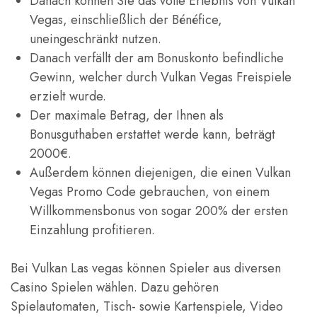
Danach können Sie das volle Erlebnis von Vulkan
Vegas, einschließlich der Bénéfice,
uneingeschränkt nutzen.
Danach verfällt der am Bonuskonto befindliche
Gewinn, welcher durch Vulkan Vegas Freispiele
erzielt wurde.
Der maximale Betrag, der Ihnen als
Bonusguthaben erstattet werde kann, beträgt
2000€.
Außerdem können diejenigen, die einen Vulkan
Vegas Promo Code gebrauchen, von einem
Willkommensbonus von sogar 200% der ersten
Einzahlung profitieren.
Bei Vulkan Las vegas können Spieler aus diversen
Casino Spielen wählen. Dazu gehören
Spielautomaten, Tisch- sowie Kartenspiele, Video