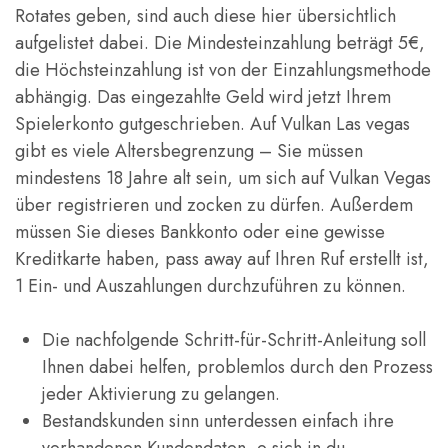
Rotates geben, sind auch diese hier übersichtlich
aufgelistet dabei. Die Mindesteinzahlung beträgt 5€,
die Höchsteinzahlung ist von der Einzahlungsmethode
abhängig. Das eingezahlte Geld wird jetzt Ihrem
Spielerkonto gutgeschrieben. Auf Vulkan Las vegas
gibt es viele Altersbegrenzung – Sie müssen
mindestens 18 Jahre alt sein, um sich auf Vulkan Vegas
über registrieren und zocken zu dürfen. Außerdem
müssen Sie dieses Bankkonto oder eine gewisse
Kreditkarte haben, pass away auf Ihren Ruf erstellt ist,
1 Ein- und Auszahlungen durchzuführen zu können.
Die nachfolgende Schritt-für-Schritt-Anleitung soll
Ihnen dabei helfen, problemlos durch den Prozess
jeder Aktivierung zu gelangen.
Bestandskunden sinn unterdessen einfach ihre
vorhandenen Kundendaten, o sich in du