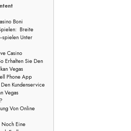
ntent
asino Boni
Spielen: Breite
-spielen Unter
ive Casino
So Erhalten Sie Den
lkan Vegas
ell Phone App
 Den Kundenservice
an Vegas
?
ung Von Online
– Noch Eine