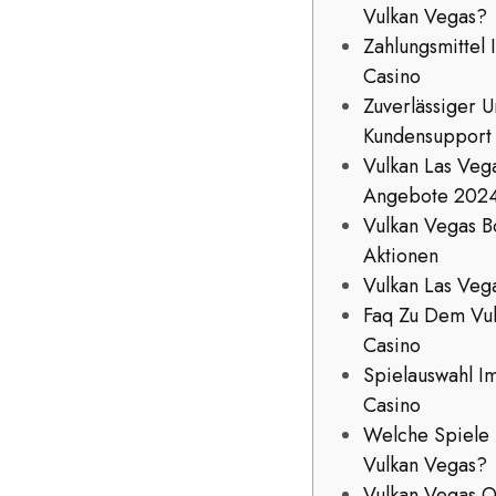
Vulkan Vegas?
Zahlungsmittel
Casino
Zuverlässiger U
Kundensupport
Vulkan Las Ve
Angebote 202
Vulkan Vegas B
Aktionen
Vulkan Las Veg
Faq Zu Dem Vul
Casino
Spielauswahl I
Casino
Welche Spiele 
Vulkan Vegas?
Vulkan Vegas On