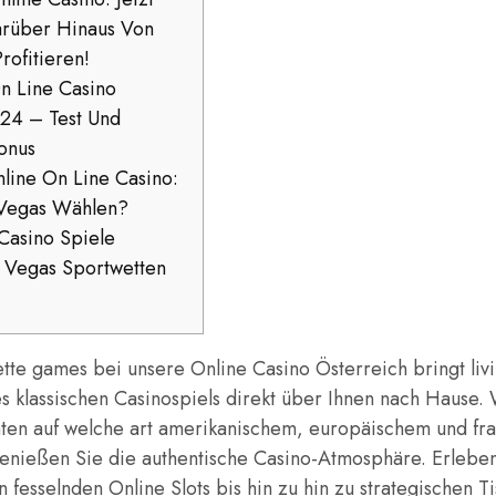
arüber Hinaus Von
rofitieren!
n Line Casino
24 – Test Und
onus
nline On Line Casino:
Vegas Wählen?
Casino Spiele
n Vegas Sportwetten
lette games bei unsere Online Casino Österreich bringt li
s klassischen Casinospiels direkt über Ihnen nach Hause.
ten auf welche art amerikanischem, europäischem und fr
genießen Sie die authentische Casino-Atmosphäre. Erleben 
 fesselnden Online Slots bis hin zu hin zu strategischen T