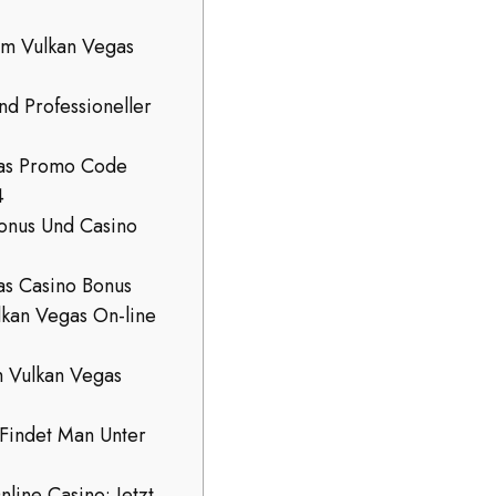
 Im Vulkan Vegas
nd Professioneller
gas Promo Code
4
onus Und Casino
as Casino Bonus
kan Vegas On-line
m Vulkan Vegas
Findet Man Unter
line Casino: Jetzt