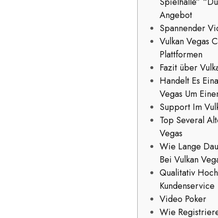
Spielhalle” “D
Angebot
Spannender Vi
Vulkan Vegas C
Plattformen
Fazit über Vul
Handelt Es Ein
Vegas Um Eine
Support Im Vul
Top Several Alt
Vegas
Wie Lange Daue
Bei Vulkan Veg
Qualitativ Hoc
Kundenservice
Video Poker
Wie Registriere