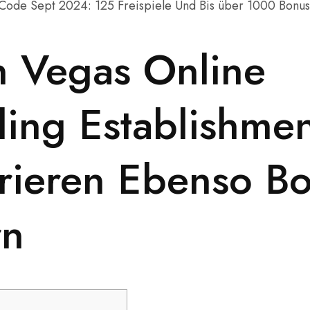
Code Sept 2024: 125 Freispiele Und Bis über 1000 Bonus
n Vegas Online
ng Establishment
trieren Ebenso B
rn