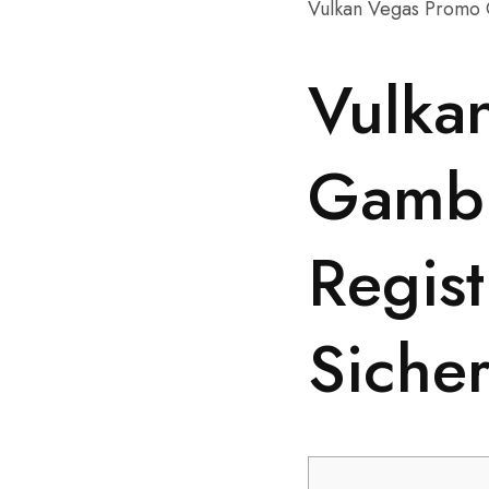
Vulkan Vegas Promo 
Vulka
Gambli
Regis
Siche