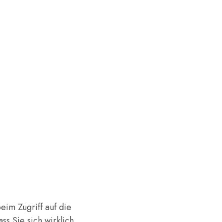
eim Zugriff auf die
ss Sie sich wirklich