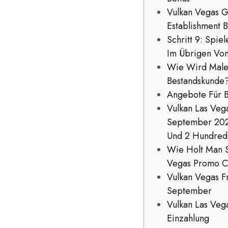
Vulkan Vegas 
Establishment 
Schritt 9: Spie
Im Übrigen Vo
Wie Wird Male
Bestandskunde
Angebote Für 
Vulkan Las Veg
September 20
Und 2 Hundred
Wie Holt Man S
Vegas Promo 
Vulkan Vegas F
September
Vulkan Las Veg
Einzahlung