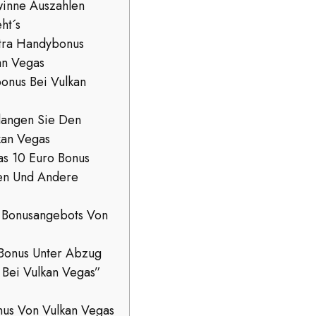
inne Auszahlen
ht´s
tra Handybonus
an Vegas
bonus Bei Vulkan
rlangen Sie Den
kan Vegas
as 10 Euro Bonus
en Und Andere
 Bonusangebots Von
Bonus Unter Abzug
 Bei Vulkan Vegas”
nus Von Vulkan Vegas