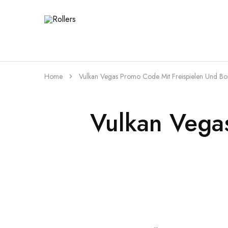
Rollers
Rubber
Rollers
Home
Vulkan Vegas Promo Code Mit Freispielen Und B
Vulkan Vega