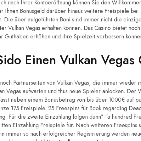
ich nach Ihrer Kontoeröffnung können Sie den Willkomme
 Ihnen Bonusgeld darüber hinaus weitere Freispiele bei 
. Die über aufgeführten Boni sind immer nicht die einzi
nter Vulkan Vegas erhalten können. Das Casino bietet noch 
Ihr Guthaben erhöhen und ihre Spielzeit verbessern könne
Sido Einen Vulkan Vegas 
es noch Partnerseiten von Vulkan Vegas, die immer wieder 
an Vegas aufwarten und thus neue Spieler anlocken. Der
asst neben einem Bonusbetrag von bis über 1000€ auf pa
nze 175 Freispiele. 25 Freespins für Book regarding Dead 
ng. Für die zweite Einzahlung folgen dann” “a hundred Fre
ritten Einzahlung Freispiele für. Nach weiteren Freespins
enn immer so nach erfolgreicher Registrierung werden neu