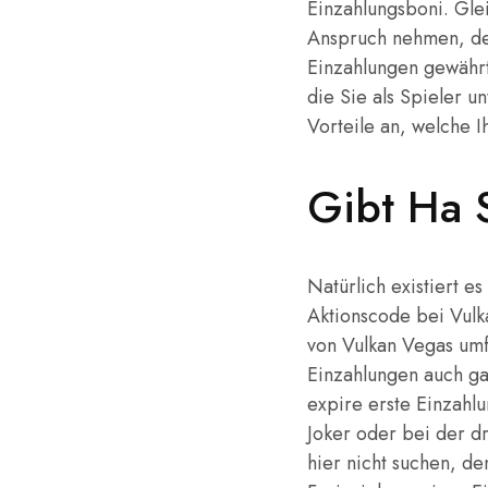
Einzahlungsboni. Gle
Anspruch nehmen, der
Einzahlungen gewährt
die Sie als Spieler u
Vorteile an, welche 
Gibt Ha 
Natürlich existiert 
Aktionscode bei Vulk
von Vulkan Vegas umf
Einzahlungen auch ga
expire erste Einzahlu
Joker oder bei der d
hier nicht suchen, d