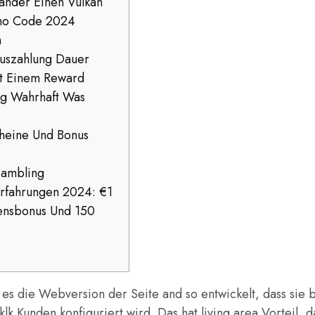
nander Einen Vulkan
mo Code 2024
n
uszahlung Dauer
t Einem Reward
ng Wahrhaft Was
cheine Und Bonus
Gambling
Erfahrungen 2024: €1
nsbonus Und 150
es die Webversion der Seite and so entwickelt, dass sie b
lk Kunden konfiguriert wird. Das hat living area Vorteil, da