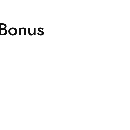
 Bonus