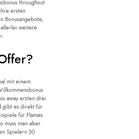
nsbonus throughout
Ihre ersten
gen Bonusangebote,
allerlei weitere
n.
Offer?
mal mit einem
 Willkommensbonus
ss away ersten drei
gibt es direkt für
ispiele für Flames
 so muss man aber
en Spielern 50