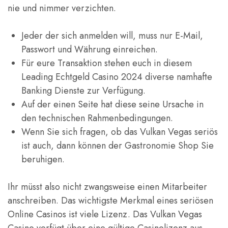
nie und nimmer verzichten.
Jeder der sich anmelden will, muss nur E-Mail,
Passwort und Währung einreichen.
Für eure Transaktion stehen euch in diesem
Leading Echtgeld Casino 2024 diverse namhafte
Banking Dienste zur Verfügung.
Auf der einen Seite hat diese seine Ursache in
den technischen Rahmenbedingungen.
Wenn Sie sich fragen, ob das Vulkan Vegas seriös
ist auch, dann können der Gastronomie Shop Sie
beruhigen.
Ihr müsst also nicht zwangsweise einen Mitarbeiter
anschreiben. Das wichtigste Merkmal eines seriösen
Online Casinos ist viele Lizenz. Das Vulkan Vegas