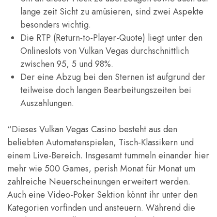
lange zeit Sicht zu amüsieren, sind zwei Aspekte
besonders wichtig.
Die RTP (Return-to-Player-Quote) liegt unter den
Onlineslots von Vulkan Vegas durchschnittlich
zwischen 95, 5 und 98%.
Der eine Abzug bei den Sternen ist aufgrund der
teilweise doch langen Bearbeitungszeiten bei
Auszahlungen.
“Dieses Vulkan Vegas Casino besteht aus den
beliebten Automatenspielen, Tisch-Klassikern und
einem Live-Bereich. Insgesamt tummeln einander hier
mehr wie 500 Games, perish Monat für Monat um
zahlreiche Neuerscheinungen erweitert werden.
Auch eine Video-Poker Sektion könnt ihr unter den
Kategorien vorfinden und ansteuern. Während die