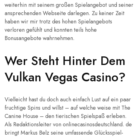
weiterhin mit seinem großen Spielangebot und seiner
ansprechenden Webseite darlegen. Zu keiner Zeit
haben wir mir trotz des hohen Spielangebots
verloren gefühlt und konnten teils hohe
Bonusangebote wahrnehmen.
Wer Steht Hinter Dem
Vulkan Vegas Casino?
Vielleicht hast du doch auch einfach Lust auf ein paar
fruchtige Spins und willst – auf welche weise mit The
Canine House – den tierischen Spielspaß erleben.
Als Redaktionsleiter von onlinecasinosdeutschland. de
bringt Markus Belz seine umfassende Glücksspiel-