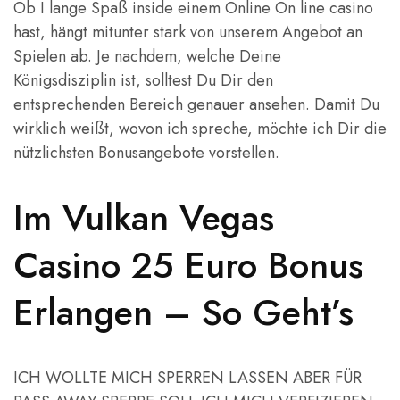
Ob I lange Spaß inside einem Online On line casino
hast, hängt mitunter stark von unserem Angebot an
Spielen ab. Je nachdem, welche Deine
Königsdisziplin ist, solltest Du Dir den
entsprechenden Bereich genauer ansehen. Damit Du
wirklich weißt, wovon ich spreche, möchte ich Dir die
nützlichsten Bonusangebote vorstellen.
Im Vulkan Vegas
Casino 25 Euro Bonus
Erlangen – So Geht’s
ICH WOLLTE MICH SPERREN LASSEN ABER FÜR