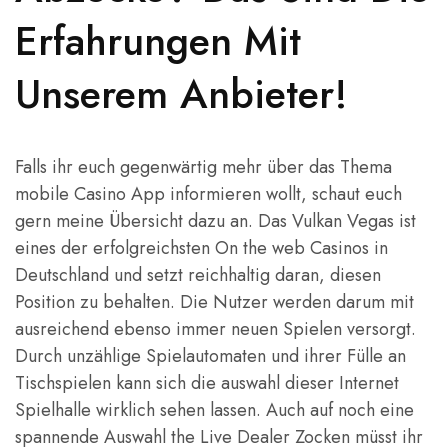
Erfahrungen Mit
Unserem Anbieter!
Falls ihr euch gegenwärtig mehr über das Thema
mobile Casino App informieren wollt, schaut euch
gern meine Übersicht dazu an. Das Vulkan Vegas ist
eines der erfolgreichsten On the web Casinos in
Deutschland und setzt reichhaltig daran, diesen
Position zu behalten. Die Nutzer werden darum mit
ausreichend ebenso immer neuen Spielen versorgt.
Durch unzählige Spielautomaten und ihrer Fülle an
Tischspielen kann sich die auswahl dieser Internet
Spielhalle wirklich sehen lassen. Auch auf noch eine
spannende Auswahl the Live Dealer Zocken müsst ihr