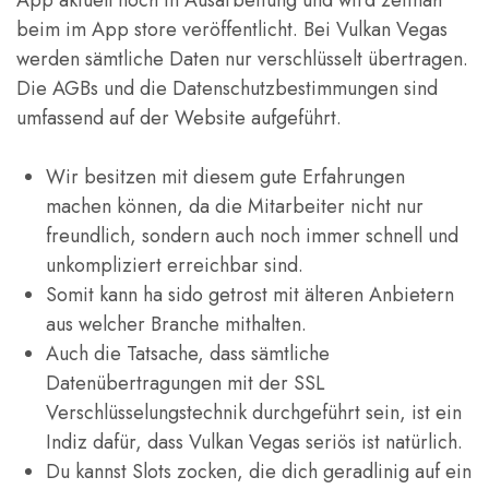
App aktuell noch in Ausarbeitung und wird zeitnah
beim im App store veröffentlicht. Bei Vulkan Vegas
werden sämtliche Daten nur verschlüsselt übertragen.
Die AGBs und die Datenschutzbestimmungen sind
umfassend auf der Website aufgeführt.
Wir besitzen mit diesem gute Erfahrungen
machen können, da die Mitarbeiter nicht nur
freundlich, sondern auch noch immer schnell und
unkompliziert erreichbar sind.
Somit kann ha sido getrost mit älteren Anbietern
aus welcher Branche mithalten.
Auch die Tatsache, dass sämtliche
Datenübertragungen mit der SSL
Verschlüsselungstechnik durchgeführt sein, ist ein
Indiz dafür, dass Vulkan Vegas seriös ist natürlich.
Du kannst Slots zocken, die dich geradlinig auf ein