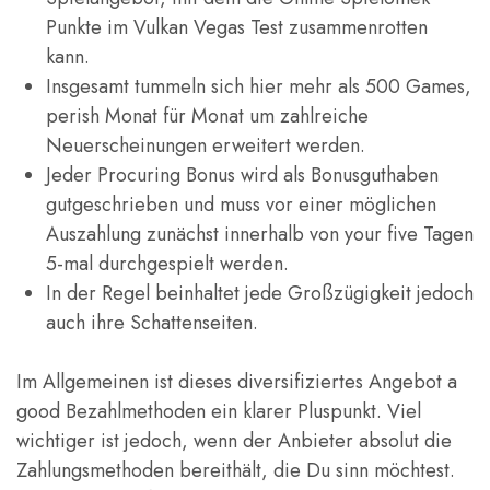
Punkte im Vulkan Vegas Test zusammenrotten
kann.
Insgesamt tummeln sich hier mehr als 500 Games,
perish Monat für Monat um zahlreiche
Neuerscheinungen erweitert werden.
Jeder Procuring Bonus wird als Bonusguthaben
gutgeschrieben und muss vor einer möglichen
Auszahlung zunächst innerhalb von your five Tagen
5-mal durchgespielt werden.
In der Regel beinhaltet jede Großzügigkeit jedoch
auch ihre Schattenseiten.
Im Allgemeinen ist dieses diversifiziertes Angebot a
good Bezahlmethoden ein klarer Pluspunkt. Viel
wichtiger ist jedoch, wenn der Anbieter absolut die
Zahlungsmethoden bereithält, die Du sinn möchtest.