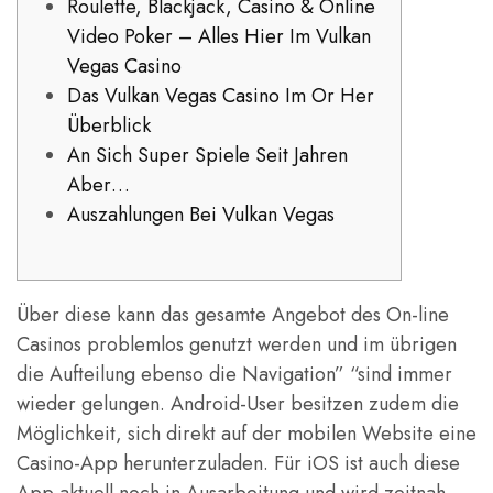
Roulette, Blackjack, Casino & Online
Video Poker – Alles Hier Im Vulkan
Vegas Casino
Das Vulkan Vegas Casino Im Or Her
Überblick
An Sich Super Spiele Seit Jahren
Aber…
Auszahlungen Bei Vulkan Vegas
Über diese kann das gesamte Angebot des On-line
Casinos problemlos genutzt werden und im übrigen
die Aufteilung ebenso die Navigation” “sind immer
wieder gelungen. Android-User besitzen zudem die
Möglichkeit, sich direkt auf der mobilen Website eine
Casino-App herunterzuladen. Für iOS ist auch diese