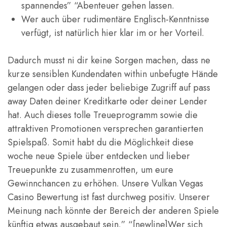
spannendes” “Abenteuer gehen lassen.
Wer auch über rudimentäre Englisch-Kenntnisse
verfügt, ist natürlich hier klar im or her Vorteil.
Dadurch musst ni dir keine Sorgen machen, dass ne
kurze sensiblen Kundendaten within unbefugte Hände
gelangen oder dass jeder beliebige Zugriff auf pass
away Daten deiner Kreditkarte oder deiner Lender
hat. Auch dieses tolle Treueprogramm sowie die
attraktiven Promotionen versprechen garantierten
Spielspaß. Somit habt du die Möglichkeit diese
woche neue Spiele über entdecken und lieber
Treuepunkte zu zusammenrotten, um eure
Gewinnchancen zu erhöhen. Unsere Vulkan Vegas
Casino Bewertung ist fast durchweg positiv. Unserer
Meinung nach könnte der Bereich der anderen Spiele
künftig etwas ausgebaut sein.” “[newline]Wer sich