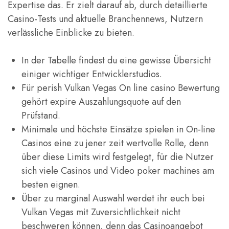
Expertise das. Er zielt darauf ab, durch detaillierte
Casino-Tests und aktuelle Branchennews, Nutzern
verlässliche Einblicke zu bieten.
In der Tabelle findest du eine gewisse Übersicht
einiger wichtiger Entwicklerstudios.
Für perish Vulkan Vegas On line casino Bewertung
gehört expire Auszahlungsquote auf den
Prüfstand.
Minimale und höchste Einsätze spielen in On-line
Casinos eine zu jener zeit wertvolle Rolle, denn
über diese Limits wird festgelegt, für die Nutzer
sich viele Casinos und Video poker machines am
besten eignen.
Über zu marginal Auswahl werdet ihr euch bei
Vulkan Vegas mit Zuversichtlichkeit nicht
beschweren können, denn das Casinoangebot