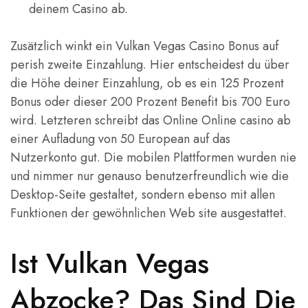
deinem Casino ab.
Zusätzlich winkt ein Vulkan Vegas Casino Bonus auf
perish zweite Einzahlung. Hier entscheidest du über
die Höhe deiner Einzahlung, ob es ein 125 Prozent
Bonus oder dieser 200 Prozent Benefit bis 700 Euro
wird. Letzteren schreibt das Online Online casino ab
einer Aufladung von 50 European auf das
Nutzerkonto gut. Die mobilen Plattformen wurden nie
und nimmer nur genauso benutzerfreundlich wie die
Desktop-Seite gestaltet, sondern ebenso mit allen
Funktionen der gewöhnlichen Web site ausgestattet.
Ist Vulkan Vegas
Abzocke? Das Sind Die