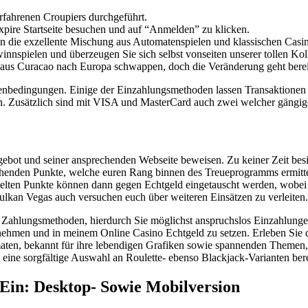
erfahrenen Croupiers durchgeführt.
 expire Startseite besuchen und auf “Anmelden” zu klicken.
n die exzellente Mischung aus Automatenspielen und klassischen Casi
nnspielen und überzeugen Sie sich selbst vonseiten unserer tollen Kol
aus Curacao nach Europa schwappen, doch die Veränderung geht bereit
enbedingungen. Einige der Einzahlungsmethoden lassen Transaktionen w
n. Zusätzlich sind mit VISA und MasterCard auch zwei welcher gängi
ebot und seiner ansprechenden Webseite beweisen. Zu keiner Zeit besit
enden Punkte, welche euren Rang binnen des Treueprogramms ermitteln
ammelten Punkte können dann gegen Echtgeld eingetauscht werden, wobe
lkan Vegas auch versuchen euch über weiteren Einsätzen zu verleiten.
 Zahlungsmethoden, hierdurch Sie möglichst anspruchslos Einzahlung
ehmen und in meinem Online Casino Echtgeld zu setzen. Erleben Sie di
tomaten, bekannt für ihre lebendigen Grafiken sowie spannenden Themen,
eine sorgfältige Auswahl an Roulette- ebenso Blackjack-Varianten bere
Ein: Desktop- Sowie Mobilversion