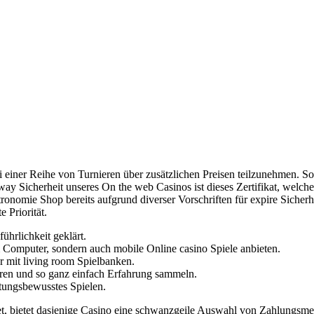
einer Reihe von Turnieren über zusätzlichen Preisen teilzunehmen. So
away Sicherheit unseres On the web Casinos ist dieses Zertifikat, we
astronomie Shop bereits aufgrund diverser Vorschriften für expire Siche
 Priorität.
ührlichkeit geklärt.
 Computer, sondern auch mobile Online casino Spiele anbieten.
r mit living room Spielbanken.
eren und so ganz einfach Erfahrung sammeln.
tungsbewusstes Spielen.
det, bietet dasjenige Casino eine schwanzgeile Auswahl von Zahlungs