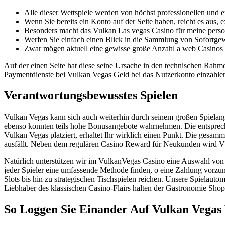
Alle dieser Wettspiele werden von höchst professionellen und 
Wenn Sie bereits ein Konto auf der Seite haben, reicht es aus,
Besonders macht das Vulkan Las vegas Casino für meine perso
Werfen Sie einfach einen Blick in die Sammlung von Sofortgewi
Zwar mögen aktuell eine gewisse große Anzahl a web Casinos 
Auf der einen Seite hat diese seine Ursache in den technischen Rahm
Paymentdienste bei Vulkan Vegas Geld bei das Nutzerkonto einzahle
Verantwortungsbewusstes Spielen
Vulkan Vegas kann sich auch weiterhin durch seinem großen Spielang
ebenso konnten teils hohe Bonusangebote wahrnehmen. Die entsprech
Vulkan Vegas platziert, erhaltet Ihr wirklich einen Punkt. Die ges
ausfällt. Neben dem regulären Casino Reward für Neukunden wird Vu
Natürlich unterstützen wir im VulkanVegas Casino eine Auswahl von
jeder Spieler eine umfassende Methode finden, o eine Zahlung vorzun
Slots bis hin zu strategischen Tischspielen reichen. Unsere Spielau
Liebhaber des klassischen Casino-Flairs halten der Gastronomie Shop 
So Loggen Sie Einander Auf Vulkan Vegas 