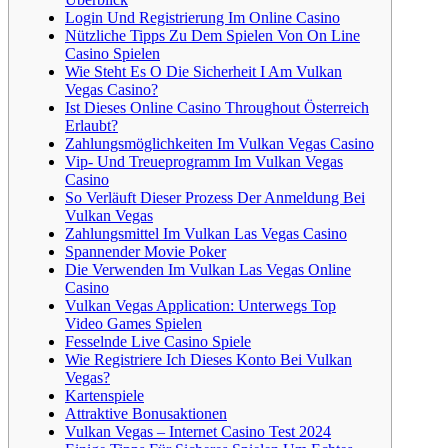
Login Und Registrierung Im Online Casino
Nützliche Tipps Zu Dem Spielen Von On Line
Casino Spielen
Wie Steht Es O Die Sicherheit I Am Vulkan
Vegas Casino?
Ist Dieses Online Casino Throughout Österreich
Erlaubt?
Zahlungsmöglichkeiten Im Vulkan Vegas Casino
Vip- Und Treueprogramm Im Vulkan Vegas
Casino
So Verläuft Dieser Prozess Der Anmeldung Bei
Vulkan Vegas
Zahlungsmittel Im Vulkan Las Vegas Casino
Spannender Movie Poker
Die Verwenden Im Vulkan Las Vegas Online
Casino
Vulkan Vegas Application: Unterwegs Top
Video Games Spielen
Fesselnde Live Casino Spiele
Wie Registriere Ich Dieses Konto Bei Vulkan
Vegas?
Kartenspiele
Attraktive Bonusaktionen
Vulkan Vegas – Internet Casino Test 2024