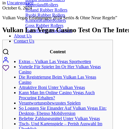
in
Uncategorized
ManrolandRollers
October 6, 2024
Roland Rubber Rollers
Ryobi Rubber Rollers
Vulkan Vegas Erfahrungen 2024 Seriös & Ohne Neue Regeln”
KomoriRubberRollers
Goss Rubber Rollers
Vulkan Las Vegas Casino Test On The Int
HeidelbergRubberRollers
About Us
Contact Us
Content
Extras – Vulkan Las Vegas Sportwetten
Vorteile Für Spieler Im Or Her Vulkan Vegas
Casino
Die Registrierung Beim Vulkan Las Vegas
Casino
Attraktive Boni Unter Vulkan Vegas
Kann Man Im Online Casino Vegas Auch
Procuring Erhalten?
Verantwortungsbewusstes Spielen
So Loggen Sie Einander Auf Vulkan Vegas Ein:
Desktop- Ebenso Mobilversion
Beliebte Zahlungsmittel Unter Vulkan Vegas
Tisch- Und Kartenspiele – Perish Auswahl Im
Überblick