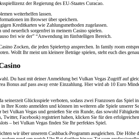
ksspiellizenz der Regierung des EU-Staates Curacao.
blemen weiterhelfen lassen.
formationen im Browser über speichern.
ngigen Kreditkarten wie Zahlungsmethoden zugelassen.
en und neuerlich sorgenfrei in meinem Casino spielen.
enauso frei wie der” “Anwendung im fünfstelligen Bereich.
asino Zocken, die jeden Spielertyp ansprechen. In family room entsp
en. Wollt Ihr meist um kleinere Beträge spielen, steht euch dies gena
Casino
uswahl. Du hast mit deiner Anmeldung bei Vulkan Vegas Zugriff auf gle
ng area Bonus auf pass away erste Einzahlung. Hier wird ab 10 Euro Mi
a seinerzeit Glücksspiele verboten, sodass zwei Franzosen das Spiel i
e in Ihre Konto anmelden und können im weiteren alle Spiele unserer S
 bei Vulkan Vegas und genießen Sie ein Runde, das sowohl Fähigkeiten
Twitter, Facebook) registriert haben, klicken Sie für den erfolgreich
ots – bei Vulkan Vegas finden Sie Ihr perfektes Spiel.
chten wir über unserem Cashback-Programm ausgleichen. Die Höhe diese
n zudem rund um perish Uhr Rat darüber hinaus Tat vom professionell