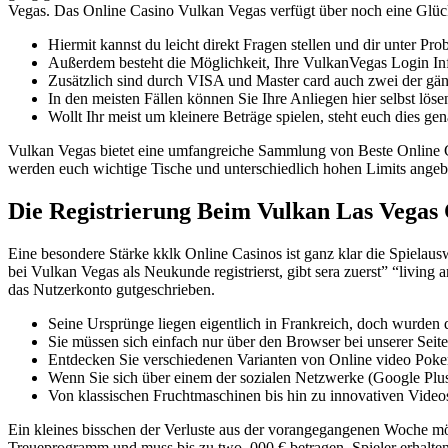
Vegas. Das Online Casino Vulkan Vegas verfügt über noch eine Glüc
Hiermit kannst du leicht direkt Fragen stellen und dir unter Pro
Außerdem besteht die Möglichkeit, Ihre VulkanVegas Login In
Zusätzlich sind durch VISA und Master card auch zwei der gä
In den meisten Fällen können Sie Ihre Anliegen hier selbst lös
Wollt Ihr meist um kleinere Beträge spielen, steht euch dies g
Vulkan Vegas bietet eine umfangreiche Sammlung von Beste Online C
werden euch wichtige Tische und unterschiedlich hohen Limits angebot
Die Registrierung Beim Vulkan Las Vegas 
Eine besondere Stärke kklk Online Casinos ist ganz klar die Spiela
bei Vulkan Vegas als Neukunde registrierst, gibt sera zuerst” “livi
das Nutzerkonto gutgeschrieben.
Seine Ursprünge liegen eigentlich in Frankreich, doch wurden d
Sie müssen sich einfach nur über den Browser bei unserer Seit
Entdecken Sie verschiedenen Varianten von Online video Poker
Wenn Sie sich über einem der sozialen Netzwerke (Google Plus, 
Von klassischen Fruchtmaschinen bis hin zu innovativen Videosl
Ein kleines bisschen der Verluste aus der vorangegangenen Woche mö
Treueprogramm und muss bis zu two. 000 € betragen. Spieler erhalte