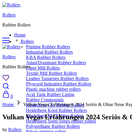
Rollers
Rubber Rollers
Home
Rollers
Printing Rubber Rollers
Industrial Rubber Rollers
Rollers
KBA Rubber Rollers
Adast/Dominant Rubber Rollers
Rubber Rollers
Paper Mill Rollers
Textile Mill Rubber Rollers
Leather Tanneries Rubber Rollers
Plywood Industries Rubber Rollers
Plastic machine rubber rollers
Acid Tank Rubber Lining
0
Rubber Compounds
Home
Vulkan Vegas Erfahrungen 2024 Seriös & Ohne Neue Re
Heidelberg Gto Rubber Rollers
Heidelberg Kord Rubber Rollers
Vulkan Vegas Erfahrungen 2024 Seriös &
Heidelberg Mo Rubber Rollers
Heidelberg Sorm Series rubber rollers
Polyurethane Rubber Rollers
by
Rollers
Rilson printing rollers