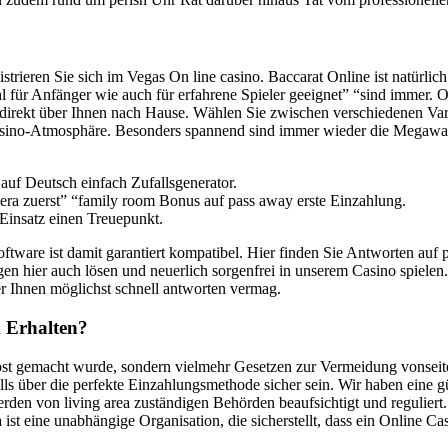
trieren Sie sich im Vegas On line casino. Baccarat Online ist natürlich
für Anfänger wie auch für erfahrene Spieler geeignet” “sind immer. On
 direkt über Ihnen nach Hause. Wählen Sie zwischen verschiedenen Va
Casino-Atmosphäre. Besonders spannend sind immer wieder die Megaway
auf Deutsch einfach Zufallsgenerator.
 sera zuerst” “family room Bonus auf pass away erste Einzahlung.
Einsatz einen Treuepunkt.
ftware ist damit garantiert kompatibel. Hier finden Sie Antworten auf
iegen hier auch lösen und neuerlich sorgenfrei in unserem Casino spie
er Ihnen möglichst schnell antworten vermag.
 Erhalten?
elbst gemacht wurde, sondern vielmehr Gesetzen zur Vermeidung vonsei
ls über die perfekte Einzahlungsmethode sicher sein. Wir haben eine g
en von living area zuständigen Behörden beaufsichtigt und reguliert. 
 eine unabhängige Organisation, die sicherstellt, dass ein Online Cas