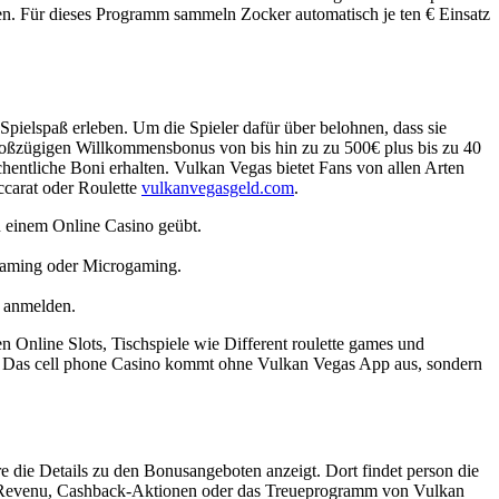
sen. Für dieses Programm sammeln Zocker automatisch je ten € Einsatz
n Spielspaß erleben. Um die Spieler dafür über belohnen, dass sie
 großzügigen Willkommensbonus von bis hin zu zu 500€ plus bis zu 40
entliche Boni erhalten. Vulkan Vegas bietet Fans von allen Arten
ccarat oder Roulette
vulkanvegasgeld.com
.
n einem Online Casino geübt.
 gaming oder Microgaming.
 anmelden.
 Online Slots, Tischspiele wie Different roulette games und
i. Das cell phone Casino kommt ohne Vulkan Vegas App aus, sondern
re die Details zu den Bonusangeboten anzeigt. Dort findet person die
he Revenu, Cashback-Aktionen oder das Treueprogramm von Vulkan