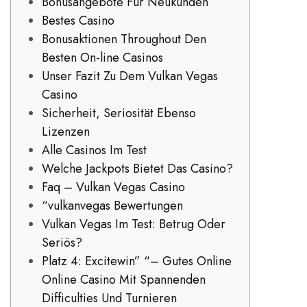
Bonusangebote Für Neukunden
Bestes Casino
Bonusaktionen Throughout Den
Besten On-line Casinos
Unser Fazit Zu Dem Vulkan Vegas
Casino
Sicherheit, Seriosität Ebenso
Lizenzen
Alle Casinos Im Test
Welche Jackpots Bietet Das Casino?
Faq – Vulkan Vegas Casino
“vulkanvegas Bewertungen
Vulkan Vegas Im Test: Betrug Oder
Seriös?
Platz 4: Excitewin” “– Gutes Online
Online Casino Mit Spannenden
Difficulties Und Turnieren