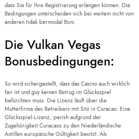
dass Sie für Ihre Registrierung erlangen können. Die
Bedingungen unterscheiden sich bei weitem nicht von
anderen tidak bermodal Boni.
Die Vulkan Vegas
Bonusbedingungen:
So wird sichergestellt, dass das Casino auch wirklich
fair ist und guy keinen Betrug im Glücksspiel
befürchten muss. Die Lizenz läuft über die
Mutterfirma des Betreibers mit Sitz in Curacao. Eine
Glücksspiel-Lizenz, perish aufgrund der
Zugehörigkeit Curacaos zu den Niederländische
Antillen europäische Gültigkeit besitzt. Als