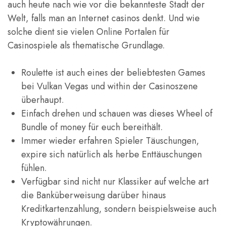
auch heute nach wie vor die bekannteste Stadt der
Welt, falls man an Internet casinos denkt. Und wie
solche dient sie vielen Online Portalen für
Casinospiele als thematische Grundlage.
Roulette ist auch eines der beliebtesten Games
bei Vulkan Vegas und within der Casinoszene
überhaupt.
Einfach drehen und schauen was dieses Wheel of
Bundle of money für euch bereithält.
Immer wieder erfahren Spieler Täuschungen,
expire sich natürlich als herbe Enttäuschungen
fühlen.
Verfügbar sind nicht nur Klassiker auf welche art
die Banküberweisung darüber hinaus
Kreditkartenzahlung, sondern beispielsweise auch
Kryptowährungen.