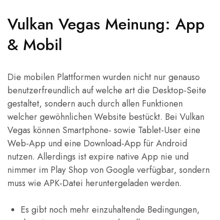
Vulkan Vegas Meinung: App
& Mobil
Die mobilen Plattformen wurden nicht nur genauso
benutzerfreundlich auf welche art die Desktop-Seite
gestaltet, sondern auch durch allen Funktionen
welcher gewöhnlichen Website bestückt. Bei Vulkan
Vegas können Smartphone- sowie Tablet-User eine
Web-App und eine Download-App für Android
nutzen. Allerdings ist expire native App nie und
nimmer im Play Shop von Google verfügbar, sondern
muss wie APK-Datei heruntergeladen werden.
Es gibt noch mehr einzuhaltende Bedingungen,