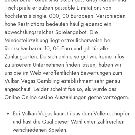
Tischspiele erlauben passable Limitations von
höchstens a single. 000, 00 European. Verschieden
hohe Restrictions bedeuten häufig ebenso ein
abwechslungsreiches Spielangebot. Die
Mindesteinzahlung liegt erfreulicherweise bei
überschaubaren 10, 00 Euro und gilt für alle
Zahlungsarten. Da sich online so gut wie keine Infos
zu unserem Unternehmen finden lassen, haben wir
uns die im Web veröffentlichten Bewertungen zum
Vulkan Vegas Gambling establishment sehr genau
angeschaut. Leider scheint fue so, als würde das
Online Online casino Auszahlungen gerne verzögern.
Bei Vulkan Vegas kannst i aus dem Vollen schöpfen
und hast die Qual dieser Wahl unter zahlreichen
verschiedenen Spielen.