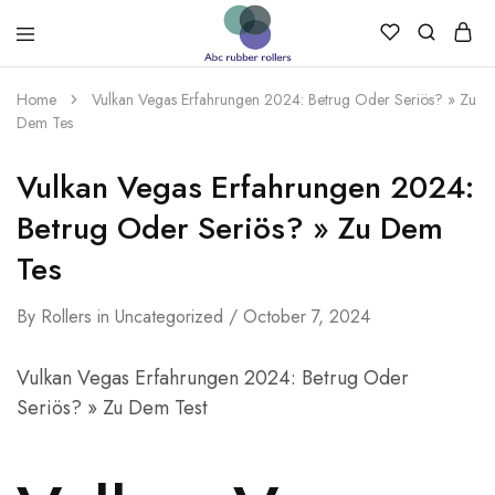
Rollers
Rubber
Rollers
Home
Vulkan Vegas Erfahrungen 2024: Betrug Oder Seriös? » Zu
Dem Tes
Vulkan Vegas Erfahrungen 2024:
Betrug Oder Seriös? » Zu Dem
Tes
By
Rollers
in
Uncategorized
October 7, 2024
Vulkan Vegas Erfahrungen 2024: Betrug Oder
Seriös? » Zu Dem Test