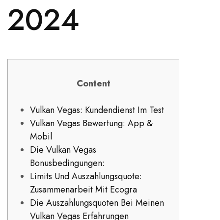
2024
Content
Vulkan Vegas: Kundendienst Im Test
Vulkan Vegas Bewertung: App &
Mobil
Die Vulkan Vegas
Bonusbedingungen:
Limits Und Auszahlungsquote:
Zusammenarbeit Mit Ecogra
Die Auszahlungsquoten Bei Meinen
Vulkan Vegas Erfahrungen