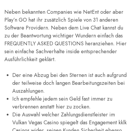
Neben bekannten Companies wie NetEnt oder aber
Play’n GO hat ihr zusätzlich Spiele von 31 anderen
Software Providern. Neben dem Live Chat kannst du
zu der Beantwortung wichtiger Wundern einfach das
FREQUENTLY ASKED QUESTIONS heranziehen. Hier
sein einfache Sachverhalte inside entsprechender
Ausführlichkeit geklärt.
Der eine Abzug bei den Sternen ist auch aufgrund
der teilweise doch langen Bearbeitungszeiten bei
Auszahlungen.
Ich empfehle jedem sein Geld fast immer zu
verbrennen anstatt hier zu zocken.
Die Auswahl welcher Zahlungsdienstleister im
Vulkan Vegas Casino spiegelt das Engagement kklk
Casinos wider, seinen Kunden Sicherheit ebenso