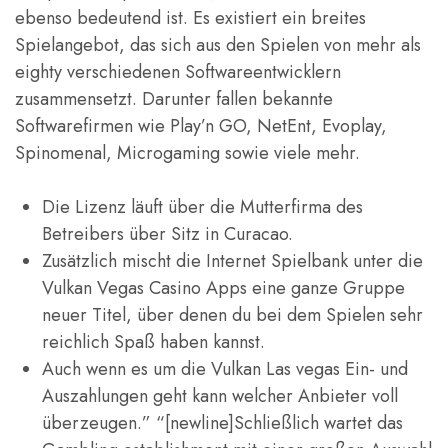
ebenso bedeutend ist. Es existiert ein breites
Spielangebot, das sich aus den Spielen von mehr als
eighty verschiedenen Softwareentwicklern
zusammensetzt. Darunter fallen bekannte
Softwarefirmen wie Play’n GO, NetEnt, Evoplay,
Spinomenal, Microgaming sowie viele mehr.
Die Lizenz läuft über die Mutterfirma des
Betreibers über Sitz in Curacao.
Zusätzlich mischt die Internet Spielbank unter die
Vulkan Vegas Casino Apps eine ganze Gruppe
neuer Titel, über denen du bei dem Spielen sehr
reichlich Spaß haben kannst.
Auch wenn es um die Vulkan Las vegas Ein- und
Auszahlungen geht kann welcher Anbieter voll
überzeugen.” “[newline]Schließlich wartet das