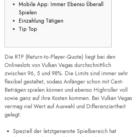
Mobile App: Immer Ebenso Überall
Spielen
Einzahlung Tätigen
Tip Top
Die RTP (Return-to-Player-Quote) liegt bei den
Onlineslots von Vulkan Vegas durchschnittlich
zwischen 96, 5 und 98%. Die Limits sind immer sehr
flexibel gestaltet, sodass Anfänger schon mit Cent-
Beträgen spielen können und ebenso Highroller voll
sowie ganz auf ihre Kosten kommen. Bei Vulkan Vegas
vermag viel Wert auf Auswahl und Differenziertheit
gelegt.
Speziell der letztgenannte Spielbereich hat