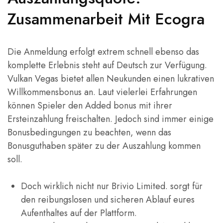
Zusammenarbeit Mit Ecogra
Die Anmeldung erfolgt extrem schnell ebenso das
komplette Erlebnis steht auf Deutsch zur Verfügung.
Vulkan Vegas bietet allen Neukunden einen lukrativen
Willkommensbonus an. Laut vielerlei Erfahrungen
können Spieler den Added bonus mit ihrer
Ersteinzahlung freischalten. Jedoch sind immer einige
Bonusbedingungen zu beachten, wenn das
Bonusguthaben später zu der Auszahlung kommen
soll.
Doch wirklich nicht nur Brivio Limited. sorgt für
den reibungslosen und sicheren Ablauf eures
Aufenthaltes auf der Plattform.