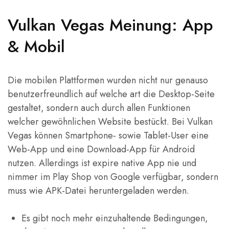
Vulkan Vegas Meinung: App
& Mobil
Die mobilen Plattformen wurden nicht nur genauso
benutzerfreundlich auf welche art die Desktop-Seite
gestaltet, sondern auch durch allen Funktionen
welcher gewöhnlichen Website bestückt. Bei Vulkan
Vegas können Smartphone- sowie Tablet-User eine
Web-App und eine Download-App für Android
nutzen. Allerdings ist expire native App nie und
nimmer im Play Shop von Google verfügbar, sondern
muss wie APK-Datei heruntergeladen werden.
Es gibt noch mehr einzuhaltende Bedingungen,