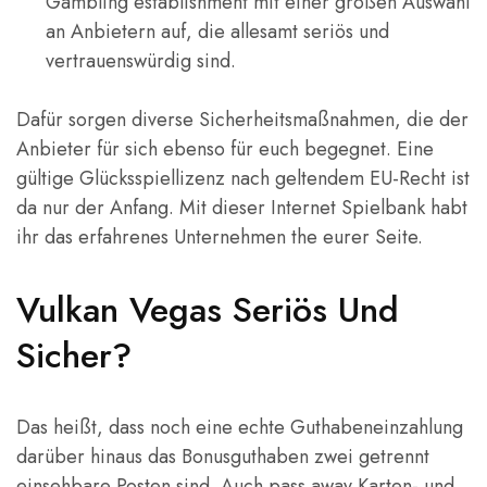
Gambling establishment mit einer großen Auswahl
an Anbietern auf, die allesamt seriös und
vertrauenswürdig sind.
Dafür sorgen diverse Sicherheitsmaßnahmen, die der
Anbieter für sich ebenso für euch begegnet. Eine
gültige Glücksspiellizenz nach geltendem EU-Recht ist
da nur der Anfang. Mit dieser Internet Spielbank habt
ihr das erfahrenes Unternehmen the eurer Seite.
Vulkan Vegas Seriös Und
Sicher?
Das heißt, dass noch eine echte Guthabeneinzahlung
darüber hinaus das Bonusguthaben zwei getrennt
einsehbare Posten sind. Auch pass away Karten- und