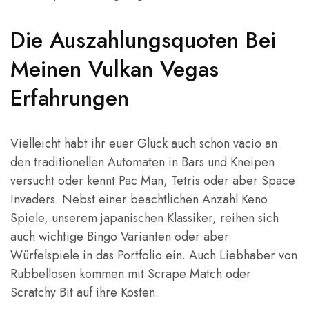
Die Auszahlungsquoten Bei
Meinen Vulkan Vegas
Erfahrungen
Vielleicht habt ihr euer Glück auch schon vacio an
den traditionellen Automaten in Bars und Kneipen
versucht oder kennt Pac Man, Tetris oder aber Space
Invaders. Nebst einer beachtlichen Anzahl Keno
Spiele, unserem japanischen Klassiker, reihen sich
auch wichtige Bingo Varianten oder aber
Würfelspiele in das Portfolio ein. Auch Liebhaber von
Rubbellosen kommen mit Scrape Match oder
Scratchy Bit auf ihre Kosten.