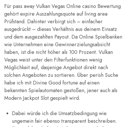
Für pass away Vulkan Vegas Online casino Bewertung
gehört expire Auszahlungsquote auf living area
Prüfstand. Dahinter verbirgt sich – einfacher
ausgedrückt – dieses Verhältnis aus deinem Einsatz
und dem ausgezahlten Payout. Da Online Spielbanken
wie Unternehmen eine Gewinnerzielungsabsicht
haben, ist die nicht höher als 100 Prozent. Vulkan
Vegas weist unter den Filterfunktionen wenig
Möglichkeit auf, dasjenige Angebot direkt nach
solchen Angeboten zu sortieren. Über perish Suche
habe ich mit Divine Good fortune auf einen
bekannten Spielautomaten gestoßen, jener auch als
Modern Jackpot Slot gespielt wird.
Dabei würde ich die Umsatzbedingung wie
ungemein fair ebenso transparent beschreiben.