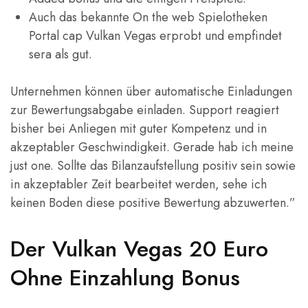
Auch das bekannte On the web Spielotheken
Portal cap Vulkan Vegas erprobt und empfindet
sera als gut.
Unternehmen können über automatische Einladungen
zur Bewertungsabgabe einladen. Support reagiert
bisher bei Anliegen mit guter Kompetenz und in
akzeptabler Geschwindigkeit. Gerade hab ich meine
just one. Sollte das Bilanzaufstellung positiv sein sowie
in akzeptabler Zeit bearbeitet werden, sehe ich
keinen Boden diese positive Bewertung abzuwerten.”
Der Vulkan Vegas 20 Euro
Ohne Einzahlung Bonus