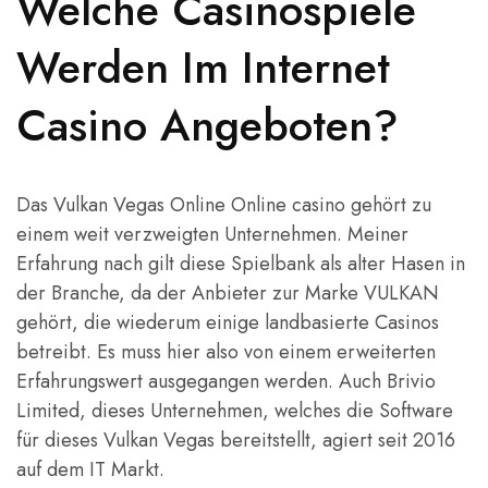
Welche Casinospiele
Werden Im Internet
Casino Angeboten?
Das Vulkan Vegas Online Online casino gehört zu
einem weit verzweigten Unternehmen. Meiner
Erfahrung nach gilt diese Spielbank als alter Hasen in
der Branche, da der Anbieter zur Marke VULKAN
gehört, die wiederum einige landbasierte Casinos
betreibt. Es muss hier also von einem erweiterten
Erfahrungswert ausgegangen werden. Auch Brivio
Limited, dieses Unternehmen, welches die Software
für dieses Vulkan Vegas bereitstellt, agiert seit 2016
auf dem IT Markt.