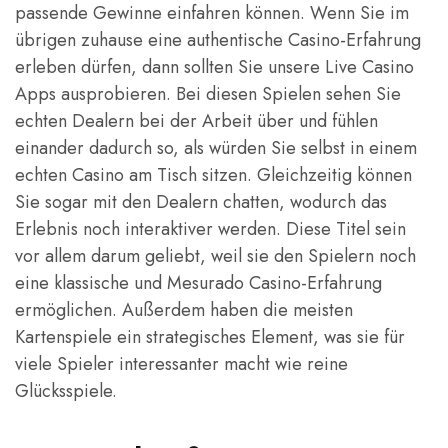
passende Gewinne einfahren können. Wenn Sie im
übrigen zuhause eine authentische Casino-Erfahrung
erleben dürfen, dann sollten Sie unsere Live Casino
Apps ausprobieren. Bei diesen Spielen sehen Sie
echten Dealern bei der Arbeit über und fühlen
einander dadurch so, als würden Sie selbst in einem
echten Casino am Tisch sitzen. Gleichzeitig können
Sie sogar mit den Dealern chatten, wodurch das
Erlebnis noch interaktiver werden. Diese Titel sein
vor allem darum geliebt, weil sie den Spielern noch
eine klassische und Mesurado Casino-Erfahrung
ermöglichen. Außerdem haben die meisten
Kartenspiele ein strategisches Element, was sie für
viele Spieler interessanter macht wie reine
Glücksspiele.