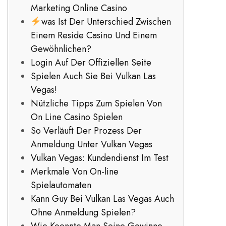
Marketing Online Casino
was Ist Der Unterschied Zwischen
Einem Reside Casino Und Einem
Gewöhnlichen?
Login Auf Der Offiziellen Seite
Spielen Auch Sie Bei Vulkan Las
Vegas!
Nützliche Tipps Zum Spielen Von
On Line Casino Spielen
So Verläuft Der Prozess Der
Anmeldung Unter Vulkan Vegas
Vulkan Vegas: Kundendienst Im Test
Merkmale Von On-line
Spielautomaten
Kann Guy Bei Vulkan Las Vegas Auch
Ohne Anmeldung Spielen?