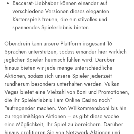
Baccarat-Liebhaber können einander auf
verschiedene Versionen dieses eleganten
Kartenspiels freuen, die ein stilvolles und
spannendes Spielerlebnis bieten.
Obendrein kann unsere Plattform insgesamt 16
Sprachen unterstützen, sodass einander hier wirklich
jeglicher Spieler heimisch fühlen wird. Darüber
hinaus bieten wir jede menge unterschiedliche
Aktionen, sodass sich unsere Spieler jederzeit
rundherum besonders unterhalten werden. Vulkan
Vegas bietet eine Vielzahl von Boni und Promotionen,
die Ihr Spielerlebnis i am Online Casino noch”
“aufregender machen. Von Willkommensboni bis hin
zu regelmäßigen Aktionen – es gibt diese woche
eine Möglichkeit, Ihr Spiel zu bereichern. Darüber
hinaus profitieren Sie von Netzwerk-Aktionen und