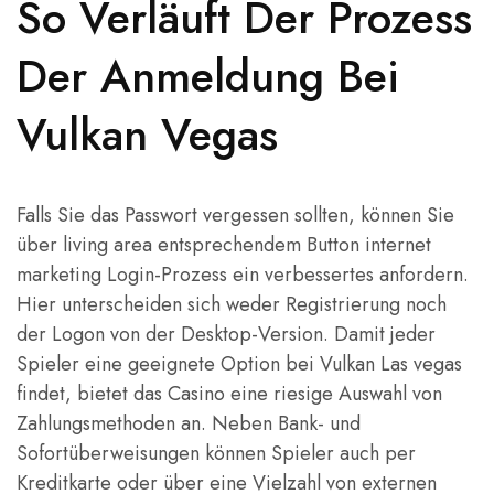
So Verläuft Der Prozess
Der Anmeldung Bei
Vulkan Vegas
Falls Sie das Passwort vergessen sollten, können Sie
über living area entsprechendem Button internet
marketing Login-Prozess ein verbessertes anfordern.
Hier unterscheiden sich weder Registrierung noch
der Logon von der Desktop-Version. Damit jeder
Spieler eine geeignete Option bei Vulkan Las vegas
findet, bietet das Casino eine riesige Auswahl von
Zahlungsmethoden an. Neben Bank- und
Sofortüberweisungen können Spieler auch per
Kreditkarte oder über eine Vielzahl von externen