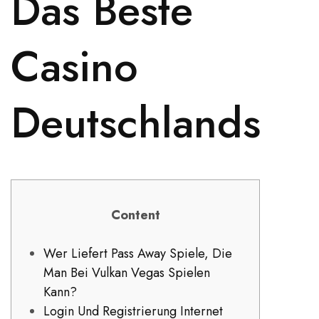
Das Beste
Casino
Deutschlands
Content
Wer Liefert Pass Away Spiele, Die
Man Bei Vulkan Vegas Spielen
Kann?
Login Und Registrierung Internet