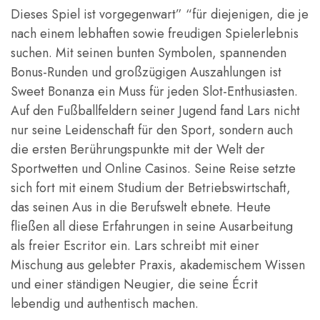
Dieses Spiel ist vorgegenwart” “für diejenigen, die je
nach einem lebhaften sowie freudigen Spielerlebnis
suchen. Mit seinen bunten Symbolen, spannenden
Bonus-Runden und großzügigen Auszahlungen ist
Sweet Bonanza ein Muss für jeden Slot-Enthusiasten.
Auf den Fußballfeldern seiner Jugend fand Lars nicht
nur seine Leidenschaft für den Sport, sondern auch
die ersten Berührungspunkte mit der Welt der
Sportwetten und Online Casinos. Seine Reise setzte
sich fort mit einem Studium der Betriebswirtschaft,
das seinen Aus in die Berufswelt ebnete. Heute
fließen all diese Erfahrungen in seine Ausarbeitung
als freier Escritor ein. Lars schreibt mit einer
Mischung aus gelebter Praxis, akademischem Wissen
und einer ständigen Neugier, die seine Écrit
lebendig und authentisch machen.