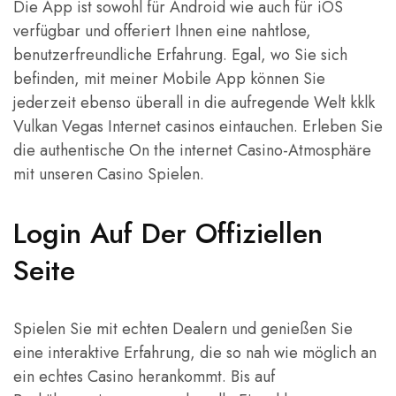
Die App ist sowohl für Android wie auch für iOS
verfügbar und offeriert Ihnen eine nahtlose,
benutzerfreundliche Erfahrung. Egal, wo Sie sich
befinden, mit meiner Mobile App können Sie
jederzeit ebenso überall in die aufregende Welt kklk
Vulkan Vegas Internet casinos eintauchen. Erleben Sie
die authentische On the internet Casino-Atmosphäre
mit unseren Casino Spielen.
Login Auf Der Offiziellen
Seite
Spielen Sie mit echten Dealern und genießen Sie
eine interaktive Erfahrung, die so nah wie möglich an
ein echtes Casino herankommt. Bis auf