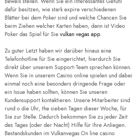
Beweis stellen. Wenn Sie ein interessantes Gefühl
dafür besitzen, wie stark expire verschiedenen
Blätter bei dem Poker sind und welche Chancen Sie
beim Ziehen welcher Karten haben, dann ist Video
Poker das Spiel für Sie
vulkan vegas app
.
Zu guter Letzt haben wir darüber hinaus eine
Telefonhotline für Sie eingerichtet, hierdurch Sie
direkt über unserem Support-Team sprechen können.
Wenn Sie in unserem Casino online spielen und dabei
einmal noch eine besonders dringende Frage oder
ein Issue haben sollten, können Sie unseren
Kundensupport kontaktieren. Unsere Mitarbeiter sind
rund o die Uhr, the sieben Tagen dieser Woche, für
Sie zur Stelle. Dadurch bekommen Sie zu jeder Zeit
des Tages (oder der Nacht) Hilfe für Ihre Anliegen.
Bestandskunden im Vulkanvegas On line casino