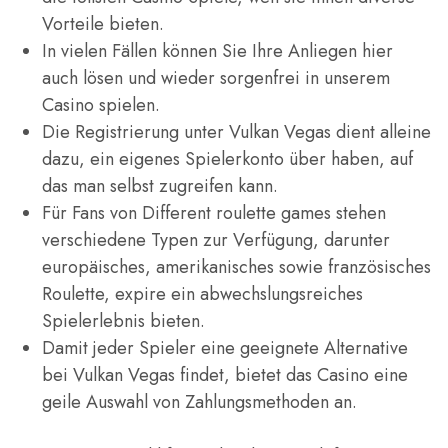
Vorteile bieten.
In vielen Fällen können Sie Ihre Anliegen hier
auch lösen und wieder sorgenfrei in unserem
Casino spielen.
Die Registrierung unter Vulkan Vegas dient alleine
dazu, ein eigenes Spielerkonto über haben, auf
das man selbst zugreifen kann.
Für Fans von Different roulette games stehen
verschiedene Typen zur Verfügung, darunter
europäisches, amerikanisches sowie französisches
Roulette, expire ein abwechslungsreiches
Spielerlebnis bieten.
Damit jeder Spieler eine geeignete Alternative
bei Vulkan Vegas findet, bietet das Casino eine
geile Auswahl von Zahlungsmethoden an.