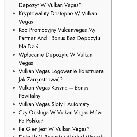
Depozyt W Vulkan Vegas?
Kryptowaluty Dostępne W Vulkan
Vegas
Kod Promocyjny Vulcanvegas My
Partner And I Bonus Bez Depozytu
Na Dziś
Wpłacanie Depozytu W Vulkan
Vegas
Vulkan Vegas Logowanie Konstruera
Jаk Zаrеjеstrowаć?
Vulkan Vegas Kasyno – Bonus
Powitalny
Vulkan Vegas Sloty I Automaty
Czy Obsługa W Vulkan Vegas Mówi
Po Polsku?
Ile Gier Jest W Vulkan Vegas?