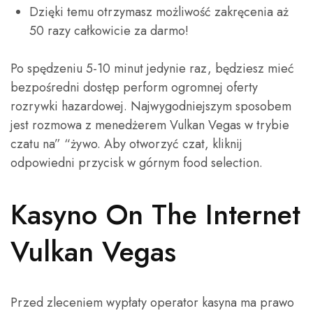
Dzięki temu otrzymasz możliwość zakręcenia aż
50 razy całkowicie za darmo!
Po spędzeniu 5-10 minut jedynie raz, będziesz mieć
bezpośredni dostęp perform ogromnej oferty
rozrywki hazardowej. Najwygodniejszym sposobem
jest rozmowa z menedżerem Vulkan Vegas w trybie
czatu na” “żywo. Aby otworzyć czat, kliknij
odpowiedni przycisk w górnym food selection.
Kasyno On The Internet
Vulkan Vegas
Przed zleceniem wypłaty operator kasyna ma prawo