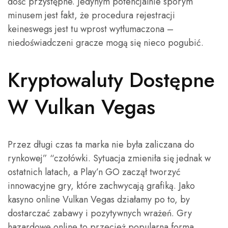
dość przystępne. Jedynym potencjalnie sporym
minusem jest fakt, że procedura rejestracji
keineswegs jest tu wprost wytłumaczona –
niedoświadczeni gracze mogą się nieco pogubić.
Kryptowaluty Dostępne
W Vulkan Vegas
Przez długi czas ta marka nie była zaliczana do
rynkowej” “czołówki. Sytuacja zmieniła się jednak w
ostatnich latach, a Play’n GO zaczął tworzyć
innowacyjne gry, które zachwycają grafiką. Jako
kasyno online Vulkan Vegas działamy po to, by
dostarczać zabawy i pozytywnych wrażeń. Gry
hazardowe online to przecież popularna forma