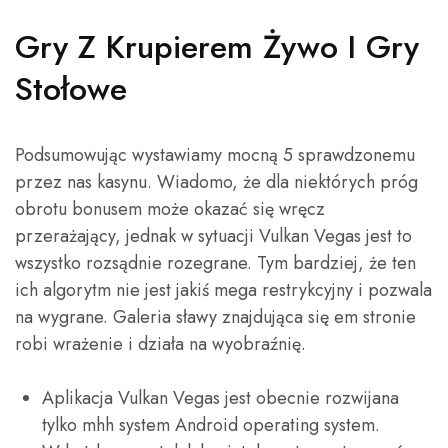
Gry Z Krupierem Żywo I Gry
Stołowe
Podsumowując wystawiamy mocną 5 sprawdzonemu
przez nas kasynu. Wiadomo, że dla niektórych próg
obrotu bonusem może okazać się wręcz
przerażający, jednak w sytuacji Vulkan Vegas jest to
wszystko rozsądnie rozegrane. Tym bardziej, że ten
ich algorytm nie jest jakiś mega restrykcyjny i pozwala
na wygrane. Galeria sławy znajdująca się em stronie
robi wrażenie i działa na wyobraźnię.
Aplikacja Vulkan Vegas jest obecnie rozwijana
tylko mhh system Android operating system.