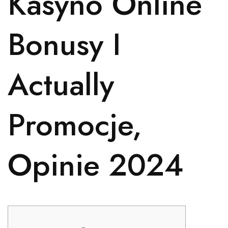
Kasyno Online
Bonusy I
Actually
Promocje,
Opinie 2024