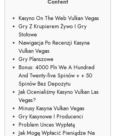
Content
Kasyno On The Web Vulkan Vegas
Gry Z Krupierem Żywo I Gry
Stołowe
Nawigacja Po Recenzji Kasyna
Vulkan Vegas
Gry Planszowe
Bonus: 4000 Pln We A Hundred
And Twenty-five Spinów + + 50
Spinów Bez Depozytu
Jak Ocenialiśmy Kasyno Vulkan Las
Vegas?
Minusy Kasyna Vulkan Vegas
Gry Kasynowe I Producenci
Problem Unces Wypłatą
Jak Mogę Wpłacić Pieniądze Na