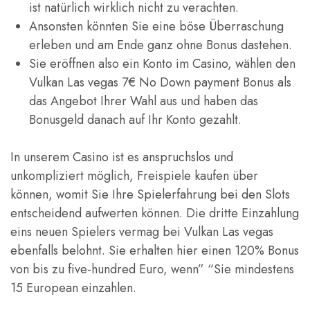
ist natürlich wirklich nicht zu verachten.
Ansonsten könnten Sie eine böse Überraschung
erleben und am Ende ganz ohne Bonus dastehen.
Sie eröffnen also ein Konto im Casino, wählen den
Vulkan Las vegas 7€ No Down payment Bonus als
das Angebot Ihrer Wahl aus und haben das
Bonusgeld danach auf Ihr Konto gezahlt.
In unserem Casino ist es anspruchslos und
unkompliziert möglich, Freispiele kaufen über
können, womit Sie Ihre Spielerfahrung bei den Slots
entscheidend aufwerten können. Die dritte Einzahlung
eins neuen Spielers vermag bei Vulkan Las vegas
ebenfalls belohnt. Sie erhalten hier einen 120% Bonus
von bis zu five-hundred Euro, wenn” “Sie mindestens
15 European einzahlen.