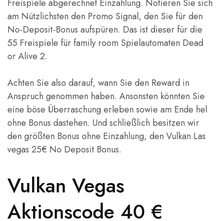
Freispiele abgerechnet Einzahlung. Notieren Sie sich
am Nützlichsten den Promo Signal, den Sie für den
No-Deposit-Bonus aufspüren. Das ist dieser für die
55 Freispiele für family room Spielautomaten Dead
or Alive 2.
Achten Sie also darauf, wann Sie den Reward in
Anspruch genommen haben. Ansonsten könnten Sie
eine böse Überraschung erleben sowie am Ende hel
ohne Bonus dastehen. Und schließlich besitzen wir
den größten Bonus ohne Einzahlung, den Vulkan Las
vegas 25€ No Deposit Bonus.
Vulkan Vegas
Aktionscode 40 €