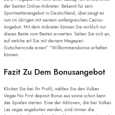
der besten Online-Anbieter. Bekannt für sein
Sportwettenangebot in Deutschland, überzeugt es
nun im übrigen mit seinem umfangreichen Casino-
Angebot. Mit dem Anbieter können Sie wirklich nur
dieses Beste vom Besten erwarten. Sehen Sie sich an,
auf welche art Sie mit deinem Megapari
Gutscheincode einen” “Willkommensbonus erhalten
können.
Fazit Zu Dem Bonusangebot
Klicken Sie bei Ihr Profil, wählen Sie den Vulkan
Vegas No First deposit Bonus aus sowie schon kann
das Spielen starten. Eine der Aktionen, die bei Vulkan
Las vegas angeboten werden, sind immer die