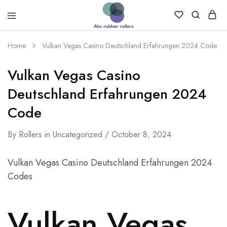
Rollers
Rubber
Rollers
Home
Vulkan Vegas Casino Deutschland Erfahrungen 2024 Code
Vulkan Vegas Casino
Deutschland Erfahrungen 2024
Code
By
Rollers
in
Uncategorized
October 8, 2024
Vulkan Vegas Casino Deutschland Erfahrungen 2024
Codes
Vulkan Vegas