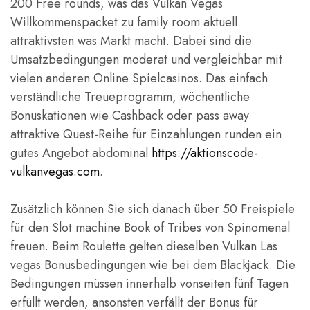
200 Free rounds, was das Vulkan Vegas
Willkommenspacket zu family room aktuell
attraktivsten was Markt macht. Dabei sind die
Umsatzbedingungen moderat und vergleichbar mit
vielen anderen Online Spielcasinos. Das einfach
verständliche Treueprogramm, wöchentliche
Bonuskationen wie Cashback oder pass away
attraktive Quest-Reihe für Einzahlungen runden ein
gutes Angebot abdominal
https://aktionscode-
vulkanvegas.com
.
Zusätzlich können Sie sich danach über 50 Freispiele
für den Slot machine Book of Tribes von Spinomenal
freuen. Beim Roulette gelten dieselben Vulkan Las
vegas Bonusbedingungen wie bei dem Blackjack. Die
Bedingungen müssen innerhalb vonseiten fünf Tagen
erfüllt werden, ansonsten verfällt der Bonus für