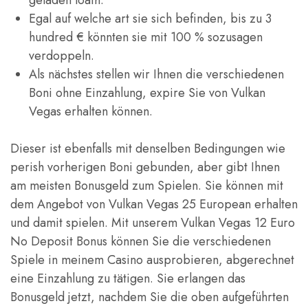
geladen loath.
Egal auf welche art sie sich befinden, bis zu 3
hundred € könnten sie mit 100 % sozusagen
verdoppeln.
Als nächstes stellen wir Ihnen die verschiedenen
Boni ohne Einzahlung, expire Sie von Vulkan
Vegas erhalten können.
Dieser ist ebenfalls mit denselben Bedingungen wie
perish vorherigen Boni gebunden, aber gibt Ihnen
am meisten Bonusgeld zum Spielen. Sie können mit
dem Angebot von Vulkan Vegas 25 European erhalten
und damit spielen. Mit unserem Vulkan Vegas 12 Euro
No Deposit Bonus können Sie die verschiedenen
Spiele in meinem Casino ausprobieren, abgerechnet
eine Einzahlung zu tätigen. Sie erlangen das
Bonusgeld jetzt, nachdem Sie die oben aufgeführten