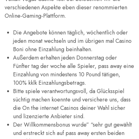
verschiedenen Aspekte eben dieser renommierten
Online-Gaming-Plattform.
Die Angebote können täglich, wöchentlich oder
jeden monat wechseln und im übrigen mal Casino
Boni ohne Einzahlung beinhalten.
Außerdem erhalten jeden Donnerstag oder
Fünfter tag der woche alle Spieler, pass away eine
Einzahlung von mindestens 10 Pound tätigen,
100% kklk Einzahlungsbetrags.
Bitte spiele verantwortungsvoll, da Glücksspiel
süchtig machen koennte und versichere uns, dass
die On the internet Casinos deiner Wahl sicher
und lizenzierte Anbieter sind.
Der Willkommensbonus wurde” “sehr gut gewählt
und erstreckt sich auf pass away ersten beiden