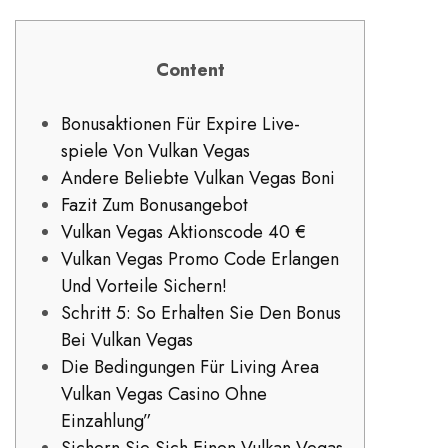
Content
Bonusaktionen Für Expire Live-
spiele Von Vulkan Vegas
Andere Beliebte Vulkan Vegas Boni
Fazit Zum Bonusangebot
Vulkan Vegas Aktionscode 40 €
Vulkan Vegas Promo Code Erlangen
Und Vorteile Sichern!
Schritt 5: So Erhalten Sie Den Bonus
Bei Vulkan Vegas
Die Bedingungen Für Living Area
Vulkan Vegas Casino Ohne
Einzahlung”