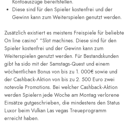
Kontoauszüge bereitstellen.
Diese sind für den Spieler kostenfrei und der
Gewinn kann zum Weiterspielen genutzt werden.
Zusätzlich existiert es meistens Freispiele für beliebte
On line casino” “Slot machines. Diese sind für den
Spieler kostenfrei und der Gewinn kann zum
Weiterspielen genutzt werden. Für Bestandskunden
gibt ha sido mit der Samstags-Quest und einem
wöchentlichen Bonus von bis zu 1. 000€ sowie und
der Cashback-Aktion von bis zu 2. 500 Euro zwei
notevole Promotions. Bei welcher Cashback-Aktion
werden Spielern jede Woche am Montag verlorene
Einsätze gutgeschrieben, die mindestens den Status
Luxor beim Vulkan Las vegas Treueprogramm
erreicht haben.