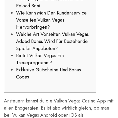
Reload Boni
Wie Kann Man Den Kundenservice
Vonseiten Vulkan Vegas
Hervorbringen?
Welche Art Vonseiten Vulkan Vegas
Added Bonus Wird Für Bestehende
Spieler Angeboten?
Bietet Vulkan Vegas Ein
Treueprogramm?
Exklusive Gutscheine Und Bonus
Codes
Ansteuern kannst du die Vulkan Vegas Casino App mit
allen Endgeräten. Es ist also wirklich gleich, ob man
bei Vulkan Vegas Android oder iOS als