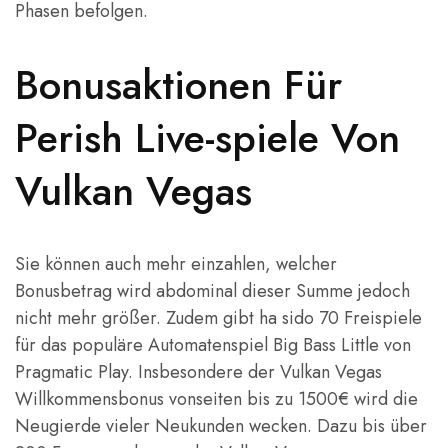
Phasen befolgen.
Bonusaktionen Für
Perish Live-spiele Von
Vulkan Vegas
Sie können auch mehr einzahlen, welcher
Bonusbetrag wird abdominal dieser Summe jedoch
nicht mehr größer. Zudem gibt ha sido 70 Freispiele
für das populäre Automatenspiel Big Bass Little von
Pragmatic Play. Insbesondere der Vulkan Vegas
Willkommensbonus vonseiten bis zu 1500€ wird die
Neugierde vieler Neukunden wecken. Dazu bis über