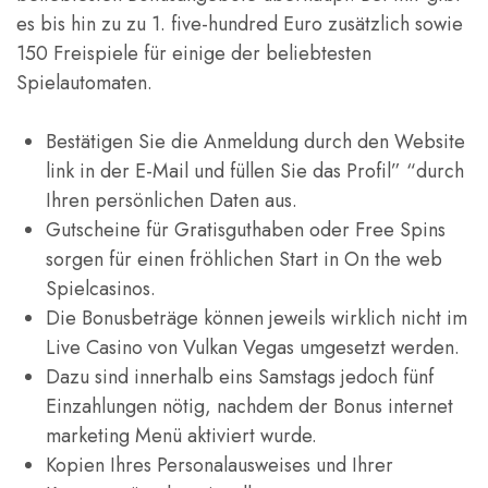
es bis hin zu zu 1. five-hundred Euro zusätzlich sowie
150 Freispiele für einige der beliebtesten
Spielautomaten.
Bestätigen Sie die Anmeldung durch den Website
link in der E-Mail und füllen Sie das Profil” “durch
Ihren persönlichen Daten aus.
Gutscheine für Gratisguthaben oder Free Spins
sorgen für einen fröhlichen Start in On the web
Spielcasinos.
Die Bonusbeträge können jeweils wirklich nicht im
Live Casino von Vulkan Vegas umgesetzt werden.
Dazu sind innerhalb eins Samstags jedoch fünf
Einzahlungen nötig, nachdem der Bonus internet
marketing Menü aktiviert wurde.
Kopien Ihres Personalausweises und Ihrer