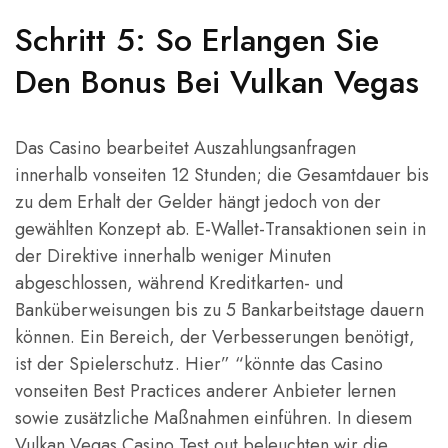
Schritt 5: So Erlangen Sie
Den Bonus Bei Vulkan Vegas
Das Casino bearbeitet Auszahlungsanfragen
innerhalb vonseiten 12 Stunden; die Gesamtdauer bis
zu dem Erhalt der Gelder hängt jedoch von der
gewählten Konzept ab. E-Wallet-Transaktionen sein in
der Direktive innerhalb weniger Minuten
abgeschlossen, während Kreditkarten- und
Banküberweisungen bis zu 5 Bankarbeitstage dauern
können. Ein Bereich, der Verbesserungen benötigt,
ist der Spielerschutz. Hier” “könnte das Casino
vonseiten Best Practices anderer Anbieter lernen
sowie zusätzliche Maßnahmen einführen. In diesem
Vulkan Vegas Casino Test out beleuchten wir die