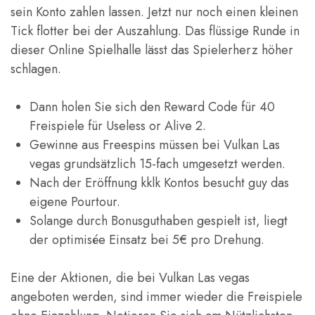
sein Konto zahlen lassen. Jetzt nur noch einen kleinen
Tick flotter bei der Auszahlung. Das flüssige Runde in
dieser Online Spielhalle lässt das Spielerherz höher
schlagen.
Dann holen Sie sich den Reward Code für 40
Freispiele für Useless or Alive 2.
Gewinne aus Freespins müssen bei Vulkan Las
vegas grundsätzlich 15-fach umgesetzt werden.
Nach der Eröffnung kklk Kontos besucht guy das
eigene Pourtour.
Solange durch Bonusguthaben gespielt ist, liegt
der optimisée Einsatz bei 5€ pro Drehung.
Eine der Aktionen, die bei Vulkan Las vegas
angeboten werden, sind immer wieder die Freispiele