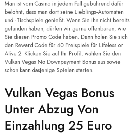
Man ist vom Casino in jedem Fall gebührend dafür
belohnt, dass man dort seine Lieblings-Automaten
und -Tischspiele genießt. Wenn Sie ihn nicht bereits
gefunden haben, dürfen wir gerne offenbaren, wie
Sie diesen Promo Code haben. Dann holen Sie sich
den Reward Code für 40 Freispiele für Lifeless or
Alive 2. Klicken Sie auf Ihr Profil, wählen Sie den
Vulkan Vegas No Downpayment Bonus aus sowie
schon kann dasjenige Spielen starten.
Vulkan Vegas Bonus
Unter Abzug Von
Einzahlung 25 Euro