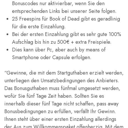
Bonuscodes nur aktivierbar, wenn Sie den
entsprechenden Links bei unserer Seite folgen.
25 Freespins für Book of Dead gibt es geradlinig
für die erste Einzahlung.
Bei der ersten Einzahlung gibt es sehr gute 100%
Aufschlag bis hin zu 500€ + extra Freispiele.
Dies kann über Pc, aber auch by means of
Smartphone oder Capsule erfolgen.
“Gewinne, die mit dem Startguthaben erzielt werden,
unterliegen den Umsatzbedingungen des Anbieters.
Das Bonusguthaben muss fünfmal umgesetzt werden,
wofür Sie fünf Tage Zeit haben. Sollten Sie es
innerhalb dieser fünf Tage nicht schaffen, pass away
Bonusbedingungen zu erfüllen, verfällt Ihr Gewinn.
Ihnen steht über einer ersten Einzahlung allerdings
der Aus zum Willkommenspaket offenherzig. Mit dem