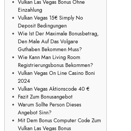
Vulkan Las Vegas Bonus Ohne
Einzahlung
Vulkan Vegas 15€ Simply No
Deposit Bedingungen
Wie Ist Der Maximale Bonusbetrag,
Den Male Auf Das Volgare
Guthaben Bekommen Muss?
Wie Kann Man Living Room
Registrierungsbonus Bekommen?
Vulkan Vegas On Line Casino Boni
2024
Vulkan Vegas Aktionscode 40 €
Fazit Zum Bonusangebot
Warum Sollte Person Dieses
Angebot Sinn?
Mit Dem Bonus Computer Code Zum
Vulkan Las Vegas Bonus