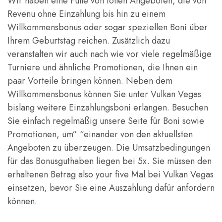
Wir haben eine Fülle von tollen Angeboten, die von
Revenu ohne Einzahlung bis hin zu einem
Willkommensbonus oder sogar speziellen Boni über
Ihrem Geburtstag reichen. Zusätzlich dazu
veranstalten wir auch nach wie vor viele regelmäßige
Turniere und ähnliche Promotionen, die Ihnen ein
paar Vorteile bringen können. Neben dem
Willkommensbonus können Sie unter Vulkan Vegas
bislang weitere Einzahlungsboni erlangen. Besuchen
Sie einfach regelmäßig unsere Seite für Boni sowie
Promotionen, um” “einander von den aktuellsten
Angeboten zu überzeugen. Die Umsatzbedingungen
für das Bonusguthaben liegen bei 5x. Sie müssen den
erhaltenen Betrag also your five Mal bei Vulkan Vegas
einsetzen, bevor Sie eine Auszahlung dafür anfordern
können.