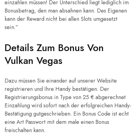
einzahlen müssen! Der Unterschied liegt lediglich im
Bonusbetrag, den man absahnen kann. Des Eigenen
kann der Reward nicht bei allen Slots umgesetzt
sein.”
Details Zum Bonus Von
Vulkan Vegas
Dazu müssen Sie einander auf unserer Website
registrieren und Ihre Handy bestätigen. Der
Registrierungsbonus in Type von 25 € abgerechnet
Einzahlung wird sofort nach der erfolgreichen Handy-
Bestätigung gutgeschrieben. Ein Bonus Code ist echt
eine Art Passwort mit dem male einen Bonus
freischalten kann.