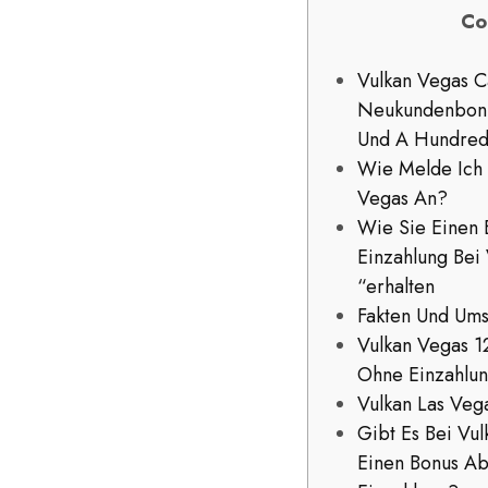
Co
Vulkan Vegas C
Neukundenbonu
Und A Hundred 
Wie Melde Ich 
Vegas An?
Wie Sie Einen
Einzahlung Bei
“erhalten
Fakten Und Um
Vulkan Vegas 1
Ohne Einzahlu
Vulkan Las Veg
Gibt Es Bei Vul
Einen Bonus A