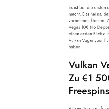
Es ist bei die ersten
macht. Das heisst, d
vornehmen können. Zu
Vegas 10€ No Deposit
einen ersten Blick a
Vulkan Vegas your fi
haben.
Vulkan V
Zu €1 50
Freespin
Alle weiteren im fol