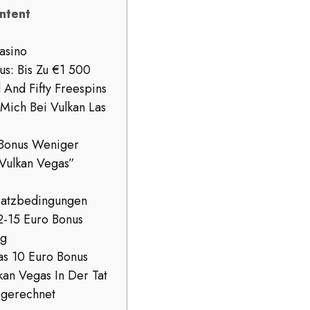
ntent
asino
s: Bis Zu €1 500
And Fifty Freespins
Mich Bei Vulkan Las
 Bonus Weniger
 Vulkan Vegas”
satzbedingungen
2-15 Euro Bonus
ng
as 10 Euro Bonus
kan Vegas In Der Tat
bgerechnet