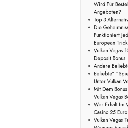
Wird Für Beste
Angeboten?
Top 3 Alternati
Die Geheimniss
Funktioniert Je
European Trick
Vulkan Vegas 1
Deposit Bonus
Andere Beliebt
Beliebte” “Spie
Unter Vulkan V
Mit Dem Bonus
Vulkan Vegas B
Wer Erhält Im 
Casino 25 Euro
Vulkan Vegas T
Weniger Einza