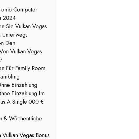
Promo Computer
e 2024
len Sie Vulkan Vegas
n Unterwegs
on Den
Von Vulkan Vegas
?
en Für Family Room
Gambling
Ohne Einzahlung
Ohne Einzahlung Im
lus A Single 000 €
 & Wöchentliche
 Vulkan Vegas Bonus