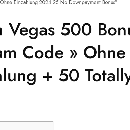
t Ohne Einzahlung 2024 25 No Downpayment Bonus”
n Vegas 500 Bon
am Code » Ohne
lung + 50 Totall