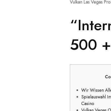
Vulkan Las Vegas Pr
“Inter
500 +
Co
Wir Wissen All
Spielauswahl I
Casino
Vulkan Vegas O