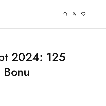
pt 2024: 125
0 Bonu