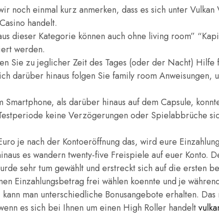
wir noch einmal kurz anmerken, dass es sich unter Vulkan
 Casino handelt.
 aus dieser Kategorie können auch ohne living room” “Kapi
iert werden.
Sie zu jeglicher Zeit des Tages (oder der Nacht) Hilfe f
sich darüber hinaus folgen Sie family room Anweisungen, 
m Smartphone, als darüber hinaus auf dem Capsule, konnt
 Testperiode keine Verzögerungen oder Spielabbrüche si
 Euro je nach der Kontoeröffnung das, wird eure Einzahlun
inaus es wandern twenty-five Freispiele auf euer Konto. D
de sehr tum gewählt und erstreckt sich auf die ersten b
einen Einzahlungsbetrag frei wählen koennte und je währen
, kann man unterschiedliche Bonusangebote erhalten. Das 
wenn es sich bei Ihnen um einen High Roller handelt
vulka