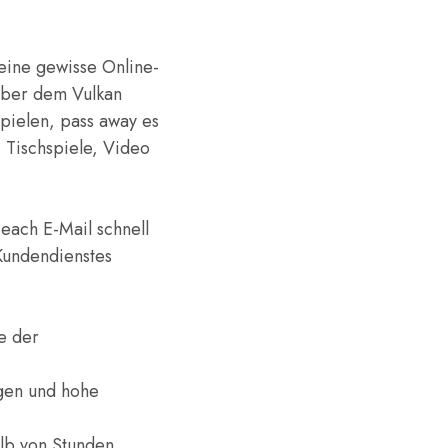
 eine gewisse Online-
 über dem Vulkan
ielen, pass away es
, Tischspiele, Video
each E-Mail schnell
 Kundendienstes
e der
ügen und hohe
lb von Stunden