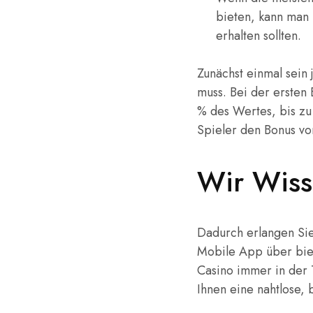
bieten, kann man 
erhalten sollten.
Zunächst einmal sein 
muss. Bei der ersten 
% des Wertes, bis zu
Spieler den Bonus v
Wir Wiss
Dadurch erlangen Sie 
Mobile App über biet
Casino immer in der 
Ihnen eine nahtlose, 