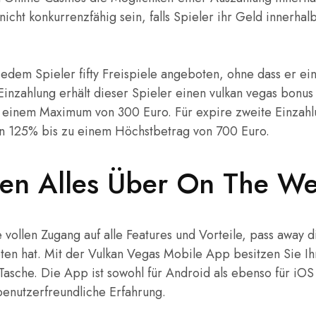
nicht konkurrenzfähig sein, falls Spieler ihr Geld innerha
jedem Spieler fifty Freispiele angeboten, ohne dass er ei
Einzahlung erhält dieser Spieler einen vulkan vegas bonus
 einem Maximum von 300 Euro. Für expire zweite Einzahlu
on 125% bis zu einem Höchstbetrag von 700 Euro.
en Alles Über On The We
vollen Zugang auf alle Features und Vorteile, pass away d
en hat. Mit der Vulkan Vegas Mobile App besitzen Sie Ihr
Tasche. Die App ist sowohl für Android als ebenso für iOS
benutzerfreundliche Erfahrung.