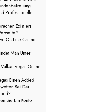
Kundenbetreuung
nd Professioneller
rachen Existiert
Webseite?
ive On Line Casino
indet Man Unter
m Vulkan Vegas Online
Vegas Einen Added
twetten Bei Der
Good?
llen Sie Ein Konto