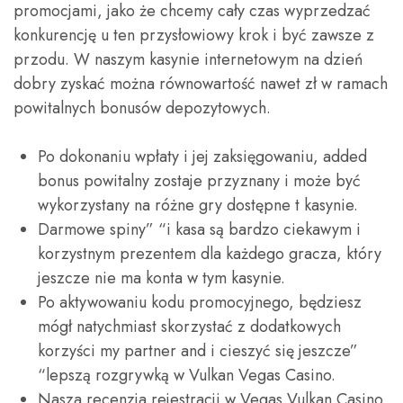
promocjami, jako że chcemy cały czas wyprzedzać
konkurencję u ten przysłowiowy krok i być zawsze z
przodu. W naszym kasynie internetowym na dzień
dobry zyskać można równowartość nawet zł w ramach
powitalnych bonusów depozytowych.
Po dokonaniu wpłaty i jej zaksięgowaniu, added
bonus powitalny zostaje przyznany i może być
wykorzystany na różne gry dostępne t kasynie.
Darmowe spiny” “i kasa są bardzo ciekawym i
korzystnym prezentem dla każdego gracza, który
jeszcze nie ma konta w tym kasynie.
Po aktywowaniu kodu promocyjnego, będziesz
mógł natychmiast skorzystać z dodatkowych
korzyści my partner and i cieszyć się jeszcze”
“lepszą rozgrywką w Vulkan Vegas Casino.
Nasza recenzja rejestracji w Vegas Vulkan Casino