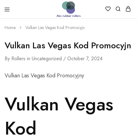
Rollers
Rubber
Rollers
Home
Vulkan Las Vegas Kod Promocyjn
Vulkan Las Vegas Kod Promocyjn
By
Rollers
in
Uncategorized
October 7, 2024
Vulkan Las Vegas Kod Promocyjny
Vulkan Vegas
Kod