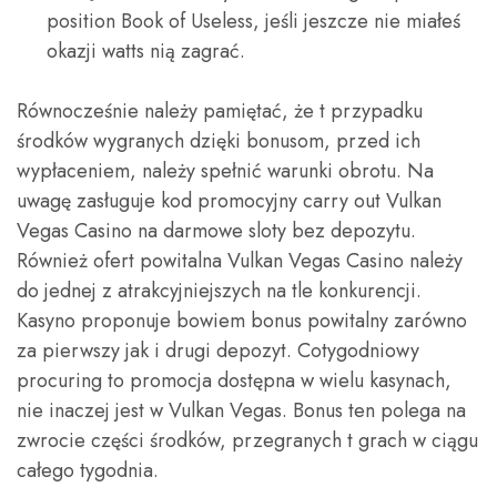
position Book of Useless, jeśli jeszcze nie miałeś
okazji watts nią zagrać.
Równocześnie należy pamiętać, że t przypadku
środków wygranych dzięki bonusom, przed ich
wypłaceniem, należy spełnić warunki obrotu. Na
uwagę zasługuje kod promocyjny carry out Vulkan
Vegas Casino na darmowe sloty bez depozytu.
Również ofert powitalna Vulkan Vegas Casino należy
do jednej z atrakcyjniejszych na tle konkurencji.
Kasyno proponuje bowiem bonus powitalny zarówno
za pierwszy jak i drugi depozyt. Cotygodniowy
procuring to promocja dostępna w wielu kasynach,
nie inaczej jest w Vulkan Vegas. Bonus ten polega na
zwrocie części środków, przegranych t grach w ciągu
całego tygodnia.