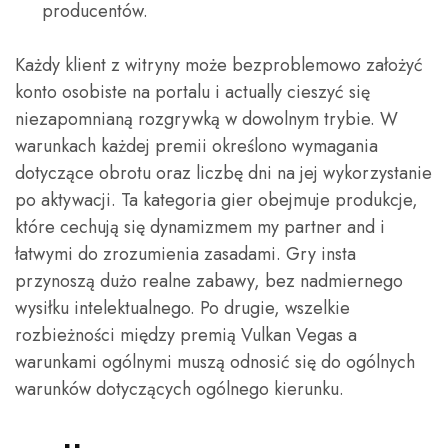
producentów.
Każdy klient z witryny może bezproblemowo założyć
konto osobiste na portalu i actually cieszyć się
niezapomnianą rozgrywką w dowolnym trybie. W
warunkach każdej premii określono wymagania
dotyczące obrotu oraz liczbę dni na jej wykorzystanie
po aktywacji. Ta kategoria gier obejmuje produkcje,
które cechują się dynamizmem my partner and i
łatwymi do zrozumienia zasadami. Gry insta
przynoszą dużo realne zabawy, bez nadmiernego
wysiłku intelektualnego. Po drugie, wszelkie
rozbieżności między premią Vulkan Vegas a
warunkami ogólnymi muszą odnosić się do ogólnych
warunków dotyczących ogólnego kierunku.