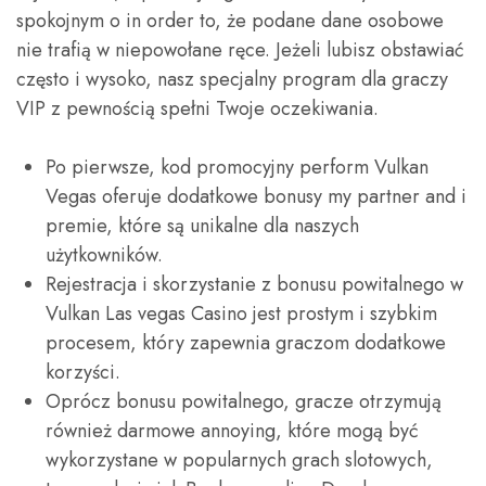
spokojnym o in order to, że podane dane osobowe
nie trafią w niepowołane ręce. Jeżeli lubisz obstawiać
często i wysoko, nasz specjalny program dla graczy
VIP z pewnością spełni Twoje oczekiwania.
Po pierwsze, kod promocyjny perform Vulkan
Vegas oferuje dodatkowe bonusy my partner and i
premie, które są unikalne dla naszych
użytkowników.
Rejestracja i skorzystanie z bonusu powitalnego w
Vulkan Las vegas Casino jest prostym i szybkim
procesem, który zapewnia graczom dodatkowe
korzyści.
Oprócz bonusu powitalnego, gracze otrzymują
również darmowe annoying, które mogą być
wykorzystane w popularnych grach slotowych,