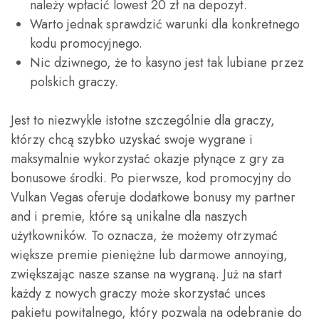
należy wpłacić lowest 20 zł na depozyt.
Warto jednak sprawdzić warunki dla konkretnego
kodu promocyjnego.
Nic dziwnego, że to kasyno jest tak lubiane przez
polskich graczy.
Jest to niezwykle istotne szczególnie dla graczy,
którzy chcą szybko uzyskać swoje wygrane i
maksymalnie wykorzystać okazje płynące z gry za
bonusowe środki. Po pierwsze, kod promocyjny do
Vulkan Vegas oferuje dodatkowe bonusy my partner
and i premie, które są unikalne dla naszych
użytkowników. To oznacza, że możemy otrzymać
większe premie pieniężne lub darmowe annoying,
zwiększając nasze szanse na wygraną. Już na start
każdy z nowych graczy może skorzystać unces
pakietu powitalnego, który pozwala na odebranie do