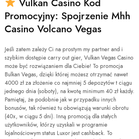
Vulkan Casino Kod
Promocyjny: Spojrzenie Mhh
Casino Volcano Vegas
Jeśli zatem zależy Ci na prostym my partner and i
szybkim dostępie carry out gier, Vulkan Vegas Casino
może być rozwiązaniem dla Ciebie! To promocja
Bulkan Vegas, dzięki której możesz otrzymać nawet
4000 zł za złożenie co najmniej 5 depozytów t ciągu
jednego dnia (soboty), na kwotę minimum 40 zł każdy.
Pamiętaj, że podobnie jak w przypadku innych
bonusów, tak również tu obowiązują warunki obrotu
(40x, w ciągu 5 dni). Inną promocją dla stałych
użytkowników, którzy uzyskali w programie
lojalnościowym status Luxor jest cashback. To