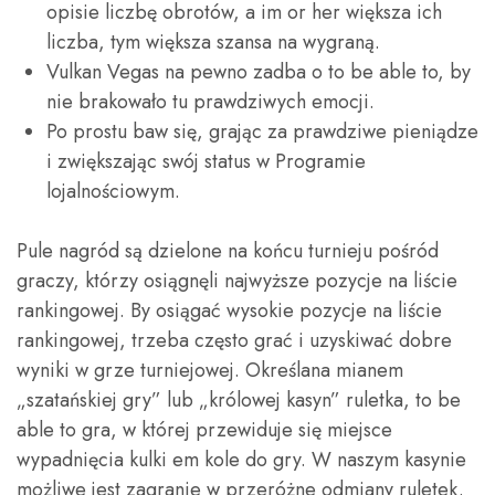
opisie liczbę obrotów, a im or her większa ich
liczba, tym większa szansa na wygraną.
Vulkan Vegas na pewno zadba o to be able to, by
nie brakowało tu prawdziwych emocji.
Po prostu baw się, grając za prawdziwe pieniądze
i zwiększając swój status w Programie
lojalnościowym.
Pule nagród są dzielone na końcu turnieju pośród
graczy, którzy osiągnęli najwyższe pozycje na liście
rankingowej. By osiągać wysokie pozycje na liście
rankingowej, trzeba często grać i uzyskiwać dobre
wyniki w grze turniejowej. Określana mianem
„szatańskiej gry” lub „królowej kasyn” ruletka, to be
able to gra, w której przewiduje się miejsce
wypadnięcia kulki em kole do gry. W naszym kasynie
możliwe jest zagranie w przeróżne odmiany ruletek.