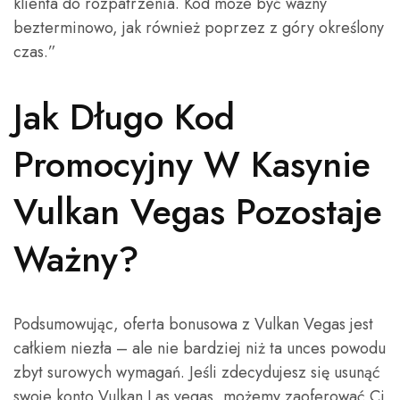
klienta do rozpatrzenia. Kod może być ważny
bezterminowo, jak również poprzez z góry określony
czas.”
Jak Długo Kod
Promocyjny W Kasynie
Vulkan Vegas Pozostaje
Ważny?
Podsumowując, oferta bonusowa z Vulkan Vegas jest
całkiem niezła – ale nie bardziej niż ta unces powodu
zbyt surowych wymagań. Jeśli zdecydujesz się usunąć
swoje konto Vulkan Las vegas, możemy zaoferować Ci