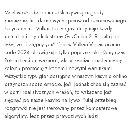
Możliwość odebrania ekskluzywnej nagrody
pieniężnej lub darmowych spinów od renomowanego
kasyna online Vulkan Las vegas otrzymuje każdy
pełnoletni czytelnik strony GryOnline2. Reguła jest
taka, że dostępny you” “em w Vulkan Vegas promo
code 2024 obowiązuje tylko poprzez określony czas.
Potem traci on ważność, ale w zamian uruchamiamy
kolejną promocję z kodem i nowymi warunkami.
Wszystkie typy gier dostępne w naszym kasynie online
przynoszą spore emocje. Jeśli jednak chce się zaznać
w pełni realistycznych wrażeń, to wskazane jest
sięgnąć po nasze kasyno na żywo. Tutaj przebieg
rozgrywki nie jest sterowany przez komputerowe
algorytmy, lecz przez prawdziwych ludzi.