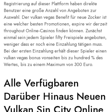
Registrierung auf dieser Plattform haben direkte
Benutzer eine große Anzahl von Angeboten zur
Auswahl. Der vulkan vegas Benefit für neue Zocker ist
eine welcher besten Promotionen, expire wir derzeit
throughout Online-Casinos finden können. Zunächst
einmal sein jedem Spieler fifty Freispiele angeboten,
weniger dass er noch eine Einzahlung tätigen muss.
Bei der ersten Einzahlung erhält dieser Spieler einen
vulkan vegas bonus vonseiten bis zu hundred % des
Wertes, bis zu einem Maximum von 300 Euro.
Alle Verfügbaren
Darüber Hinaus Neuen
Vulkan Sin City Online