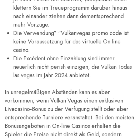
klettern Sie im Treueprogramm darüber hinaus
nach einander ziehen dann dementsprechend
mehr Vorzüge.
Die Verwendung” “Vulkanvegas promo code ist
keine Voraussetzung für das virtuelle On line
casino.
Die Excédent ohne Einzahlung sind immer
neuerlich nicht perish einzigen, die Vulkan Todas
las vegas im Jahr 2024 anbietet.
In unregelmäßigen Abständen kann es aber
vorkommen, wenn Vulkan Vegas einen exklusiven
Livecasino-Bonus zu der Verfügung stellt oder aber
entsprechende Turniere veranstaltet. Bei den meisten
Bonusangeboten in On-line Casinos erhalten die
Spieler die Preise nicht direkt als Geld, sondern