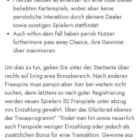
beliebten Kartenspiels, wobei aber keine
persönliche Interaktion durch deinem Dealer
sowie sonstigen Spielern stattfindet.
Auch within dem Fall haben perish Nutzer
furthermore pass away Chance, ihre Gewinne
über maximieren.
Um dies zu tun, gehen Sie unter der Startseite über
rechts auf living area Bonusbereich. Nach anderen
Freespins muss person aber hier bei weitem nicht
suchen, denn letztens so nach guter Registrierung
werden neuen Spielern 50 Freispiele unter abzug
von Einzahlung gewährt. Über das Glücksrad ebenso
das Treueprogramm” “findet man hin sowie neuerlich
auch Freispiele weniger Einzahlung oder jedoch als
zusätzlichen Bonus für eine Transaktion. Gewinne aus