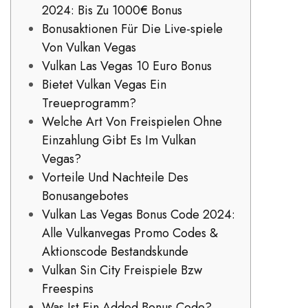
2024: Bis Zu 1000€ Bonus
Bonusaktionen Für Die Live-spiele
Von Vulkan Vegas
Vulkan Las Vegas 10 Euro Bonus
Bietet Vulkan Vegas Ein
Treueprogramm?
Welche Art Von Freispielen Ohne
Einzahlung Gibt Es Im Vulkan
Vegas?
Vorteile Und Nachteile Des
Bonusangebotes
Vulkan Las Vegas Bonus Code 2024:
Alle Vulkanvegas Promo Codes &
Aktionscode Bestandskunde
Vulkan Sin City Freispiele Bzw
Freespins
Was Ist Ein Added Bonus Code?