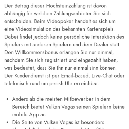
Der Betrag dieser Höchsteinzahlung ist davon
abhängig für welchen Zahlungsanbieter Sie sich
entscheiden. Beim Videopoker handelt es sich um
eine Videosimulation des bekannten Kartenspiels.
Dabei findet jedoch keine persönliche Interaktion des
Spielers mit anderen Spielern und dem Dealer statt.
Den Willkommensbonus erlangen Sie nur einmal,
nachdem Sie sich registriert und eingezahlt haben,
was bedeutet, dass Sie Ihn nur einmal sinn können.
Der Kundendienst ist per Email-based, Live-Chat oder
telefonisch rund um perish Uhr erreichbar.
Anders als die meisten Mitbewerber in dem
Bereich bietet Vulkan Vegas seinen Spielern keine
mobile App an.
Die Seite von Vulkan Vegas ist besonders