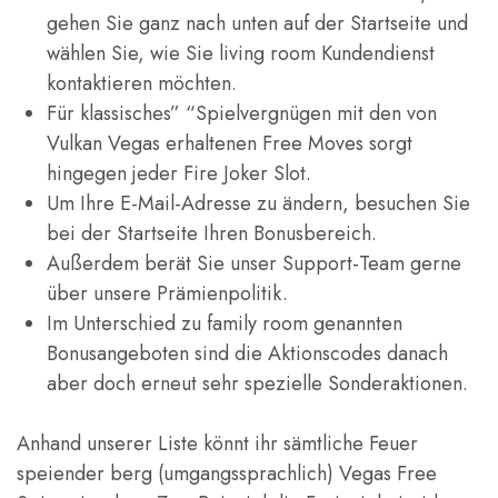
gehen Sie ganz nach unten auf der Startseite und
wählen Sie, wie Sie living room Kundendienst
kontaktieren möchten.
Für klassisches” “Spielvergnügen mit den von
Vulkan Vegas erhaltenen Free Moves sorgt
hingegen jeder Fire Joker Slot.
Um Ihre E-Mail-Adresse zu ändern, besuchen Sie
bei der Startseite Ihren Bonusbereich.
Außerdem berät Sie unser Support-Team gerne
über unsere Prämienpolitik.
Im Unterschied zu family room genannten
Bonusangeboten sind die Aktionscodes danach
aber doch erneut sehr spezielle Sonderaktionen.
Anhand unserer Liste könnt ihr sämtliche Feuer
speiender berg (umgangssprachlich) Vegas Free