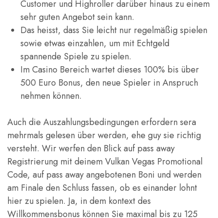
Customer und Highroller darüber hinaus zu einem
sehr guten Angebot sein kann.
Das heisst, dass Sie leicht nur regelmäßig spielen
sowie etwas einzahlen, um mit Echtgeld
spannende Spiele zu spielen.
Im Casino Bereich wartet dieses 100% bis über
500 Euro Bonus, den neue Spieler in Anspruch
nehmen können.
Auch die Auszahlungsbedingungen erfordern sera
mehrmals gelesen über werden, ehe guy sie richtig
versteht. Wir werfen den Blick auf pass away
Registrierung mit deinem Vulkan Vegas Promotional
Code, auf pass away angebotenen Boni und werden
am Finale den Schluss fassen, ob es einander lohnt
hier zu spielen. Ja, in dem kontext des
Willkommensbonus können Sie maximal bis zu 125