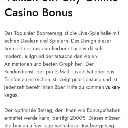
Casino Bonus
Das Top unter Boomerang ist die Live-Spielhalle mit
echten Dealern und Spielern. Das Design dieser
Seite ist bestens durcharbeitet und wirkt sehr
modern, aufgrund der tatsache den vielen
Animationen und besten Graphiken. Der
Kundendienst, der per E-Mail, Live-Chat oder das
Telefon zu erreichen ist, zeigt gute Leistung und ist
jederzeit bereit Ihnen über Hilfe zu kommen
vulkan-
vegas
.
Der optimisée Betrag, der Ihnen wie Bonusguthaben
erstattet werde kann, beträgt 2000€. Dieses müssen
Sie binnen a few Tage nach dieser Rückvergütung