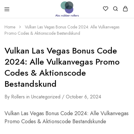
Rollers
Rubber
Rollers
Home
Vulkan Las Vegas Bonus Code 2024: Alle Vulkanvegas
Promo Codes & Aktionscode Bestandskund
Vulkan Las Vegas Bonus Code
2024: Alle Vulkanvegas Promo
Codes & Aktionscode
Bestandskund
By
Rollers
in
Uncategorized
October 6, 2024
Vulkan Las Vegas Bonus Code 2024: Alle Vulkanvegas
Promo Codes & Aktionscode Bestandskunde