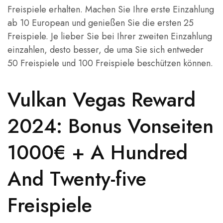
Freispiele erhalten. Machen Sie Ihre erste Einzahlung
ab 10 European und genießen Sie die ersten 25
Freispiele. Je lieber Sie bei Ihrer zweiten Einzahlung
einzahlen, desto besser, de uma Sie sich entweder
50 Freispiele und 100 Freispiele beschützen können.
Vulkan Vegas Reward
2024: Bonus Vonseiten
1000€ + A Hundred
And Twenty-five
Freispiele