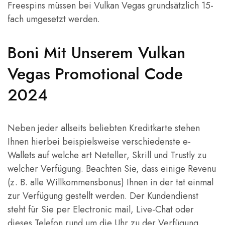
Freespins müssen bei Vulkan Vegas grundsätzlich 15-
fach umgesetzt werden.
Boni Mit Unserem Vulkan
Vegas Promotional Code
2024
Neben jeder allseits beliebten Kreditkarte stehen
Ihnen hierbei beispielsweise verschiedenste e-
Wallets auf welche art Neteller, Skrill und Trustly zu
welcher Verfügung. Beachten Sie, dass einige Revenu
(z. B. alle Willkommensbonus) Ihnen in der tat einmal
zur Verfügung gestellt werden. Der Kundendienst
steht für Sie per Electronic mail, Live-Chat oder
dieses Telefon rund um die Uhr zu der Verfügung.