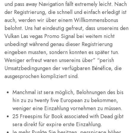
und pass away Navigation fällt extremely leicht. Nach
der Registrierung, die schnell und einfach erledigt ist
auch, werden wir über einem Willkommensbonus
belohnt. Uns hat eindeutig gefreut, dass unsereins den
Vulkan Las vegas Promo Signal bei weitem nicht
unbedingt während genau dieser Registrierung
eingeben mussten, sondern konnten es später tun.
Weniger erfreut waren unsereins über” “perish
Umsatzbedingungen der verfügbaren Bénéfice, die
ausgesprochen kompliziert sind.
Manchmal ist sera möglich, Belohnungen des bis
hin zu zu twenty five European zu bekommen,
weniger eine Einzahlung vornehmen zu müssen.
25 Freespins für Book associated with Dead gibt
sera direkt für expire erste Einzahlung.
Je mehr Punkte Sie besitzen, perspicace höher