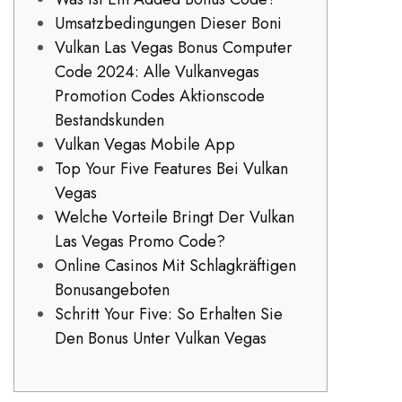
Umsatzbedingungen Dieser Boni
Vulkan Las Vegas Bonus Computer
Code 2024: Alle Vulkanvegas
Promotion Codes Aktionscode
Bestandskunden
Vulkan Vegas Mobile App
Top Your Five Features Bei Vulkan
Vegas
Welche Vorteile Bringt Der Vulkan
Las Vegas Promo Code?
Online Casinos Mit Schlagkräftigen
Bonusangeboten
Schritt Your Five: So Erhalten Sie
Den Bonus Unter Vulkan Vegas