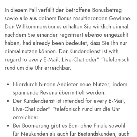
In diesem Fall verfällt der betroffene Bonusbetrag
sowie alle aus deinem Bonus resultierenden Gewinne.
Den Willkommensbonus erhalten Sie wirklich einmal,
nachdem Sie einander registriert ebenso eingezahlt
haben, had already been bedeutet, dass Sie Ihn nur
einmal nutzen können. Der Kundendienst ist with
regard to every E-Mail, Live-Chat oder” “telefonisch
rund um die Uhr erreichbar.
Hierdurch binden Anbieter neue Nutzer, indem
spannende Revenu übermittelt werden.
Der Kundendienst ist intended for every E-Mail,
Live-Chat oder” “telefonisch rund um die Uhr
erreichbar.
Bei Boomerang gibt es Boni ohne Finale sowohl
für Neukunden als auch für Bestandskunden, auch