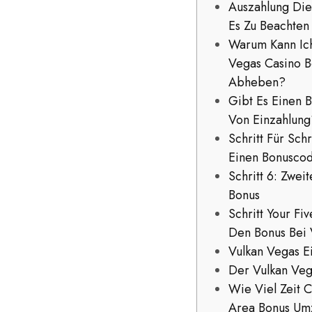
Auszahlung Die
Es Zu Beachten
Warum Kann Ich
Vegas Casino 
Abheben?
Gibt Es Einen 
Von Einzahlung
Schritt Für Schr
Einen Bonuscod
Schritt 6: Zweit
Bonus
Schritt Your Fiv
Den Bonus Bei 
Vulkan Vegas E
Der Vulkan Ve
Wie Viel Zeit 
Area Bonus Um