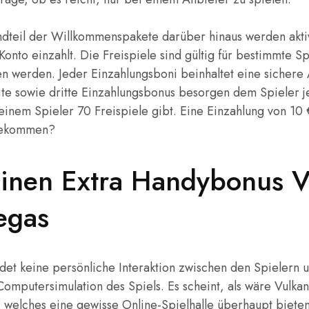
andteil der Willkommenspakete darüber hinaus werden aktiv
Konto einzahlt. Die Freispiele sind gültig für bestimmte S
 werden. Jeder Einzahlungsboni beinhaltet eine sichere 
ite sowie dritte Einzahlungsbonus besorgen dem Spieler je
einem Spieler 70 Freispiele gibt. Eine Einzahlung von 10 
 bekommen?
Einen Extra Handybonus 
egas
det keine persönliche Interaktion zwischen den Spielern 
 Computersimulation des Spiels. Es scheint, als wäre Vulkan
 welches eine gewisse Online-Spielhalle überhaupt biete