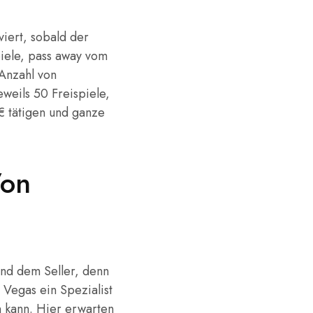
iert, sobald der
piele, pass away vom
Anzahl von
weils 50 Freispiele,
€ tätigen und ganze
Von
und dem Seller, denn
 Vegas ein Spezialist
n kann. Hier erwarten