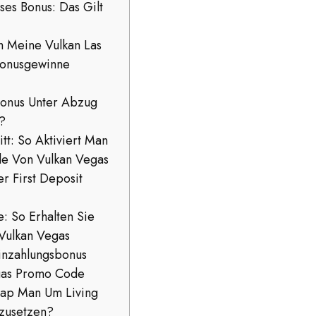
ses Bonus: Das Gilt
 Meine Vulkan Las
Bonusgewinne
Bonus Unter Abzug
?
itt: So Aktiviert Man
e Von Vulkan Vegas
er First Deposit
e: So Erhalten Sie
Vulkan Vegas
inzahlungsbonus
gas Promo Code
Cap Man Um Living
zusetzen?