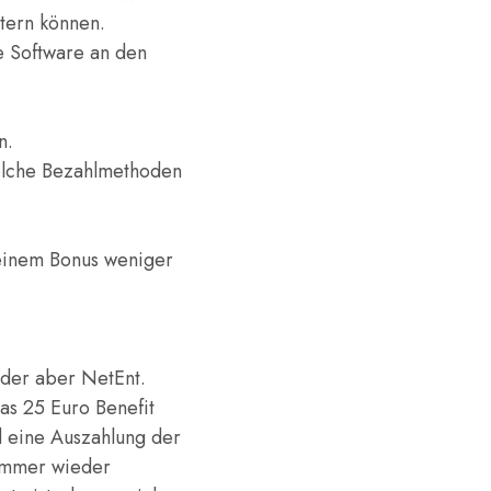
tern können.
e Software an den
n.
welche Bezahlmethoden
einem Bonus weniger
der aber NetEnt.
as 25 Euro Benefit
d eine Auszahlung der
 immer wieder