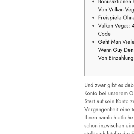
Bonusaktionen F
Von Vulkan Veg
Freispiele Ohn
Vulkan Vegas: 
Code
Geht Man Viele”
Wenn Guy Den 
Von Einzahlung
Und zwar gibt es da
Konto bei unserem On
Start auf sein Konto 
Vergangenheit eine to
Ihnen nämlich etlich
schon inzwischen ei
stellt sich häufig die