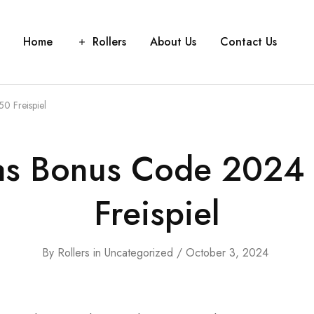
Home
Rollers
About Us
Contact Us
0 Freispiel
as Bonus Code 2024
Freispiel
By
Rollers
in
Uncategorized
October 3, 2024