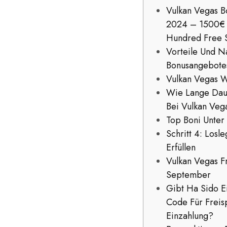
Vulkan Vegas 
2024 – 1500€
Hundred Free 
Vorteile Und N
Bonusangebote
Vulkan Vegas 
Wie Lange Daue
Bei Vulkan Veg
Top Boni Unter
Schritt 4: Losl
Erfüllen
Vulkan Vegas F
September
Gibt Ha Sido E
Code Für Freis
Einzahlung?