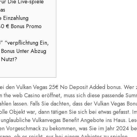
ür Die Live-spiele
as
e Einzahlung
40 € Bonus Promo
 “verpflichtung Ein,
Bonus Unter Abzug
 Nutzt?
bei den Vulkan Vegas 25€ No Deposit Added bonus. Wer 
 the web Casino eröffnet, muss sich diese passende Sum
zahlen lassen. Falls Sie dachten, dass der Vulkan Vegas Bon
lle Objekt war, dann tätigen Sie sich bei etwas gefasst. I
e unglaubliche Vulkanvegas Benefit Angebote ins Haus. Les
nen Vorgeschmack zu bekommen, was Sie im Jahr 2024 bei
 Frage, ob es reicht, nur bei einem Anbieter zu spielen.