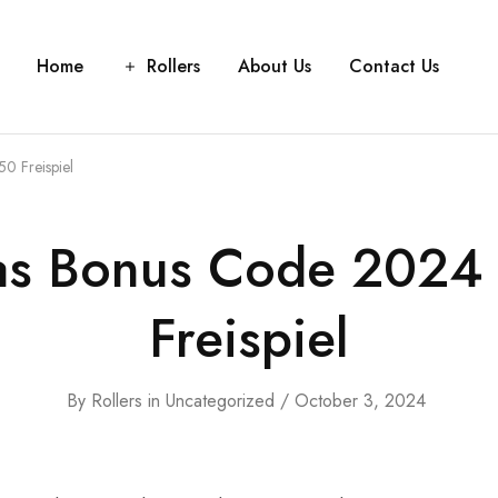
Home
Rollers
About Us
Contact Us
0 Freispiel
as Bonus Code 2024
Freispiel
By
Rollers
in
Uncategorized
October 3, 2024