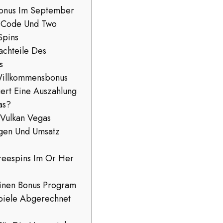
Bonus Im September
 Code Und Two
Spins
achteile Des
s
Willkommensbonus
rt Eine Auszahlung
as?
 Vulkan Vegas
egen Und Umsatz
reespins Im Or Her
inen Bonus Program
piele Abgerechnet