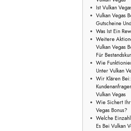
Ist Vulkan Veg
Vulkan Vegas B
Gutscheine Und
Was Ist Ein Re
Weitere Aktione
Vulkan Vegas 
Für Bestandsku
Wie Funktionie
Unter Vulkan V
Wir Klären Bei:
Kundenanfrage
Vulkan Vegas
Wie Sichert Ih
Vegas Bonus?
Welche Einzah
Es Bei Vulkan 