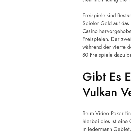
Freispiele sind Best
Spieler Geld auf das 
Casino hervorgehoben
Freispielen. Der zwe
während der vierte d
80 Freispiele dazu
Gibt Es 
Vulkan V
Beim Video-Poker fin
hierbei dies ist eine
in jedermann Gebiet,