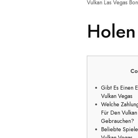
Vulkan Las Vegas Bo
Holen
Co
Gibt Es Einen 
Vulkan Vegas
Welche Zahlun
Für Den Vulkan
Gebrauchen?
Beliebte Spiele
Vulkan Vegas