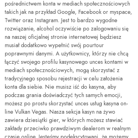
pośrednictwem konta w mediach społecznościowych
takich jak na przykład Google, Facebook or myspace,
Twitter oraz Instagram. Jest to bardzo wygodne
rozwiązanie, alcohol oczywiście po zalogowaniu się
na naszej oficjalnej stronie internetowej będziesz
musiał dodatkowo wypełnić swój pourtour
poprawnymi danymi. A użytkownicy, którzy nie chcą
łączyć swojego profilu kasynowego unces kontami w
mediach społecznościowych, mogą skorzystać z
tradycyjnego sposobu rejestracji w celu założenia
konta dla siebie. Nie musisz iść do kasyna, aby
podczas grania doświadczyć tych samych emocji,
możesz po prostu skorzystać unces usług kasyna on-
line Vulkan Vegas. Nasza sekcja kasyn na żywo
zawiera dziesiątki gier, w których możesz stawiać
zakłady przeciwko prawdziwym dealerom w realnym
czasie online. Jesteśmy podekscytowani, że możemy