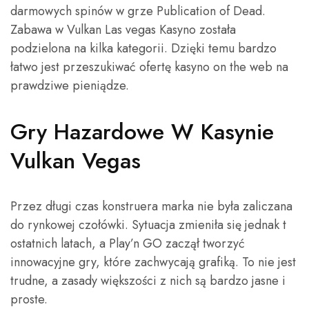
darmowych spinów w grze Publication of Dead.
Zabawa w Vulkan Las vegas Kasyno została
podzielona na kilka kategorii. Dzięki temu bardzo
łatwo jest przeszukiwać ofertę kasyno on the web na
prawdziwe pieniądze.
Gry Hazardowe W Kasynie
Vulkan Vegas
Przez długi czas konstruera marka nie była zaliczana
do rynkowej czołówki. Sytuacja zmieniła się jednak t
ostatnich latach, a Play’n GO zaczął tworzyć
innowacyjne gry, które zachwycają grafiką. To nie jest
trudne, a zasady większości z nich są bardzo jasne i
proste.