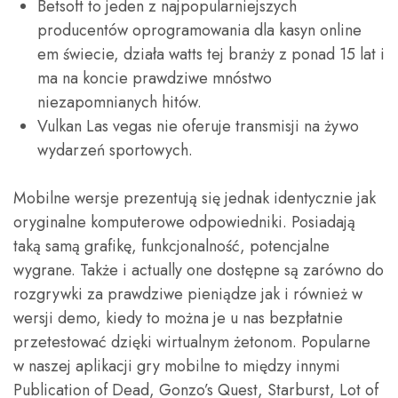
Betsoft to jeden z najpopularniejszych
producentów oprogramowania dla kasyn online
em świecie, działa watts tej branży z ponad 15 lat i
ma na koncie prawdziwe mnóstwo
niezapomnianych hitów.
Vulkan Las vegas nie oferuje transmisji na żywo
wydarzeń sportowych.
Mobilne wersje prezentują się jednak identycznie jak
oryginalne komputerowe odpowiedniki. Posiadają
taką samą grafikę, funkcjonalność, potencjalne
wygrane. Także i actually one dostępne są zarówno do
rozgrywki za prawdziwe pieniądze jak i również w
wersji demo, kiedy to można je u nas bezpłatnie
przetestować dzięki wirtualnym żetonom. Popularne
w naszej aplikacji gry mobilne to między innymi
Publication of Dead, Gonzo’s Quest, Starburst, Lot of