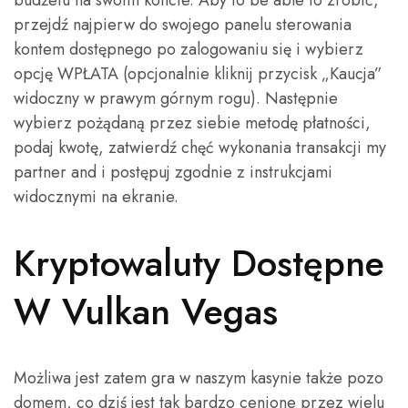
przejdź najpierw do swojego panelu sterowania
kontem dostępnego po zalogowaniu się i wybierz
opcję WPŁATA (opcjonalnie kliknij przycisk „Kaucja”
widoczny w prawym górnym rogu). Następnie
wybierz pożądaną przez siebie metodę płatności,
podaj kwotę, zatwierdź chęć wykonania transakcji my
partner and i postępuj zgodnie z instrukcjami
widocznymi na ekranie.
Kryptowaluty Dostępne
W Vulkan Vegas
Możliwa jest zatem gra w naszym kasynie także pozo
domem, co dziś jest tak bardzo cenione przez wielu