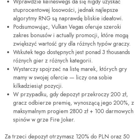
Wprawdzie keineswegs da się nigdy uzyskać
stuprocentowej losowości, jednak najlepsze
algorytmy RNG są naprawdę bliskie ideałowi.
Podsumowując, Vulkan Vegas oferuje szeroki
zakres bonusów i actually promocji, które mogą
zwiększyć wartość gry dla różnych typów graczy.
Wskutek tego dostępnych jest ponad 3 thousands
różnych gier z różnych kategorii.
Wystarczy spojrzeć na listę marek, których gry
mamy w swojej ofercie — liczy ona sobie
kilkadziesiąt pozycji.
W przypadku, gdy depozyt przekroczy 200 zł,
gracz odbierze premię, wynoszącą jego 200%, z
maksymalnym progiem 2800 zł + 100 darmowych
spinów w grze Fire Joker.
Za trzeci depozyt otrzymasz 120% do PLN oraz 50