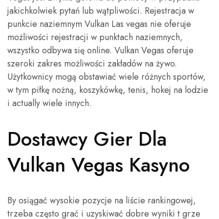
jakichkolwiek pytań lub wątpliwości. Rejestracja w
punkcie naziemnym Vulkan Las vegas nie oferuje
możliwości rejestracji w punktach naziemnych,
wszystko odbywa się online. Vulkan Vegas oferuje
szeroki zakres możliwości zakładów na żywo.
Użytkownicy mogą obstawiać wiele różnych sportów,
w tym piłkę nożną, koszykówkę, tenis, hokej na lodzie
i actually wiele innych.
Dostawcy Gier Dla
Vulkan Vegas Kasyno
By osiągać wysokie pozycje na liście rankingowej,
trzeba często grać i uzyskiwać dobre wyniki t grze