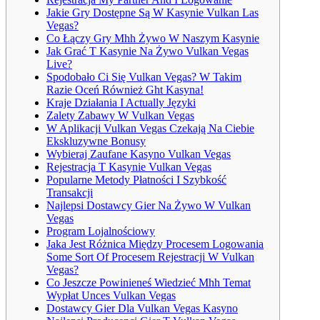
Jakie Gry Dostępne Są W Kasynie Vulkan Las
Vegas?
Co Łączy Gry Mhh Żywo W Naszym Kasynie
Jak Grać T Kasynie Na Żywo Vulkan Vegas
Live?
Spodobało Ci Się Vulkan Vegas? W Takim
Razie Oceń Również Ght Kasyna!
Kraje Działania I Actually Języki
Zalety Zabawy W Vulkan Vegas
W Aplikacji Vulkan Vegas Czekają Na Ciebie
Ekskluzywne Bonusy
Wybieraj Zaufane Kasyno Vulkan Vegas
Rejestracja T Kasynie Vulkan Vegas
Popularne Metody Płatności I Szybkość
Transakcji
Najlepsi Dostawcy Gier Na Żywo W Vulkan
Vegas
Program Lojalnościowy
Jaka Jest Różnica Między Procesem Logowania
Some Sort Of Procesem Rejestracji W Vulkan
Vegas?
Co Jeszcze Powinieneś Wiedzieć Mhh Temat
Wypłat Unces Vulkan Vegas
Dostawcy Gier Dla Vulkan Vegas Kasyno