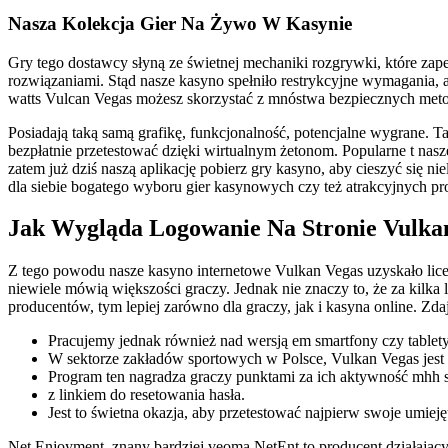
Nasza Kolekcja Gier Na Żywo W Kasynie
Gry tego dostawcy słyną ze świetnej mechaniki rozgrywki, które za
rozwiązaniami. Stąd nasze kasyno spełniło restrykcyjne wymagania, a
watts Vulcan Vegas możesz skorzystać z mnóstwa bezpiecznych meto
Posiadają taką samą grafikę, funkcjonalność, potencjalne wygrane. T
bezpłatnie przetestować dzięki wirtualnym żetonom. Popularne t nasz
zatem już dziś naszą aplikację pobierz gry kasyno, aby cieszyć się
dla siebie bogatego wyboru gier kasynowych czy też atrakcyjnych pr
Jаk Wуglądа Lоgоwаnіе Nа Strоnіе Vulkа
Z tego powodu nasze kasyno internetowe Vulkan Vegas uzyskało licenc
niewiele mówią większości graczy. Jednak nie znaczy to, że za kilka 
producentów, tym lepiej zarówno dla graczy, jak i kasyna online. Zd
Pracujemy jednak również nad wersją em smartfony czy tablet
W sektorze zakładów sportowych w Polsce, Vulkan Vegas jest 
Program ten nagradza graczy punktami za ich aktywność mhh st
z lіnkіеm dо rеsеtоwаnіа hаsłа.
Jest to świetna okazja, aby przetestować najpierw swoje umiej
Net Enjoyment, znany bardziej veoma NetEnt to producent działający