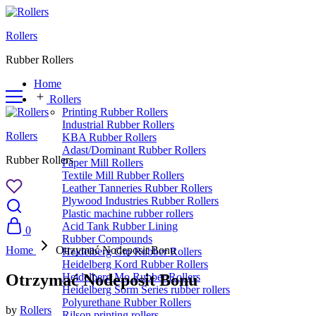
Rollers
Rubber Rollers
Home
Rollers
Printing Rubber Rollers
Industrial Rubber Rollers
Rollers
KBA Rubber Rollers
Adast/Dominant Rubber Rollers
Rubber Rollers
Paper Mill Rollers
Textile Mill Rubber Rollers
Leather Tanneries Rubber Rollers
Plywood Industries Rubber Rollers
Plastic machine rubber rollers
Acid Tank Rubber Lining
0
Rubber Compounds
Home
Otrzymać Nodeposit Bonu
Heidelberg Gto Rubber Rollers
Heidelberg Kord Rubber Rollers
Otrzymać Nodeposit Bonu
Heidelberg Mo Rubber Rollers
Heidelberg Sorm Series rubber rollers
Polyurethane Rubber Rollers
by
Rollers
Rilson printing rollers