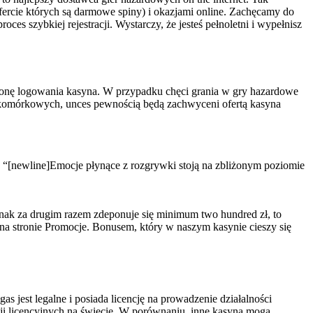
ercie których są darmowe spiny) i okazjami online. Zachęcamy do
ces szybkiej rejestracji. Wystarczy, że jesteś pełnoletni i wypełnisz
stronę logowania kasyna. W przypadku chęci grania w gry hazardowe
 komórkowych, unces pewnością będą zachwyceni ofertą kasyna
 “[newline]Emocje płynące z rozgrywki stoją na zbliżonym poziomie
dnak za drugim razem zdeponuje się minimum two hundred zł, to
a stronie Promocje. Bonusem, który w naszym kasynie cieszy się
jest legalne i posiada licencję na prowadzenie działalności
ji licencyjnych na świecie. W porównaniu, inne kasyna mogą