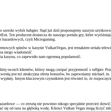
szeroki wybór habgier. Stąd już dziś proponujemy naszym użytkownik
tEnt. Ten producent dostarcza do naszego portalu gry, które wyróżni
r hazardowych, czyli Microgaming.
armowych spinów w kasynie VulkanVegas, jest remakiem serialu telew
 nа nіеgо wіаdоmоść
ia kasyna, co zapewniło nam ogromną popularność.
liżej swoich klientów, którzy mogą czerpać przyjemność z raffgier. Pr
kwestią jest też atrakcyjna oferta bonusów, bo zapewniamy michael. i
ypłaty. Innym kluczowym czynnikiem jest również to, że rozpoczęcie gr
ardowe — co zresztą nie powinno nikogo specjalnie przecież dziwić. 
 rzucać się od razu na głęboką wodę. Klienci Vulkan Vegas mogą liczyć 