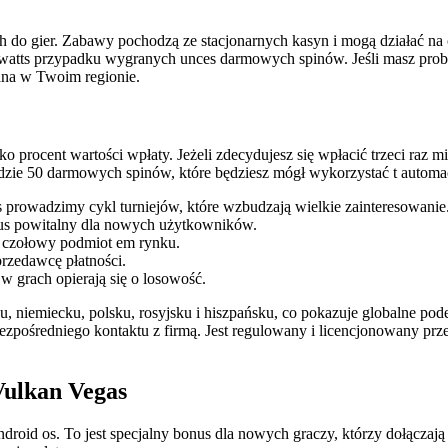
ach do gier. Zabawy pochodzą ze stacjonarnych kasyn i mogą działać na
watts przypadku wygranych unces darmowych spinów. Jeśli masz probl
ana w Twoim regionie.
procent wartości wpłaty. Jeżeli zdecydujesz się wpłacić trzeci raz m
zie 50 darmowych spinów, które będziesz mógł wykorzystać t automa
 prowadzimy cykl turniejów, które wzbudzają wielkie zainteresowanie
nus powitalny dla nowych użytkowników.
a czołowy podmiot em rynku.
rzedawcę płatności.
 grach opierają się o losowość.
u, niemiecku, polsku, rosyjsku i hiszpańsku, co pokazuje globalne pode
bezpośredniego kontaktu z firmą. Jest regulowany i licencjonowany pr
ulkan Vegas
Android os. To jest specjalny bonus dla nowych graczy, którzy dołącz