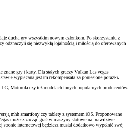
dodaje ducha gry wszystkim nowym członkom. Po skorzystaniu z
zy odznaczyli się niezwykłą lojalnością i miłością do oferowanych
ne znane gry t karty. Dla stałych graczy Vulkan Las vegas
dstawie wypłacana jest im rekompensata za poniesione porażki.
, LG, Motorola czy też modelach innych popularnych producentów.
 wersją mhh smartfony czy tablety z systemem iOS. Proponowane
o Vegas możesz zacząć grać w maszyny slotowe na prawdziwe
nej stronie internetowej będziesz musiał dodatkowo wypełnić swój