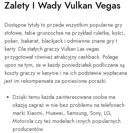
Zalety I Wady Vulkan Vegas
Dostępne tytuły to przede wszystkim popularne gry
stołowe, takie grunzochse na przykład ruletka, kości,
poker, bakarat, blackjack i odmienne znane gry t
karty. Dla stałych graczy Vulkan Las vegas
przygotował również atrakcyjny cashback. Polega
upon na tym, że w każdy poniedziałek podliczane są
koszty graczy w kasynie i na ich podstawie wypłacana
jest im rekompensata za poniesione porażki.
Dzięki temu każda zainteresowana osoba ma
okazję zagrać w nie bez problemu na telefonach
marki Xiaomi, Huawei, Samsung, Sony, LG,
Motorola czy też modelach innych popularnych
producentów.