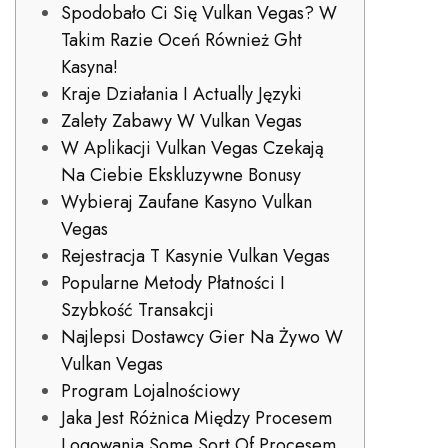
Spodobało Ci Się Vulkan Vegas? W
Takim Razie Oceń Również Ght
Kasyna!
Kraje Działania I Actually Języki
Zalety Zabawy W Vulkan Vegas
W Aplikacji Vulkan Vegas Czekają
Na Ciebie Ekskluzywne Bonusy
Wybieraj Zaufane Kasyno Vulkan
Vegas
Rejestracja T Kasynie Vulkan Vegas
Popularne Metody Płatności I
Szybkość Transakcji
Najlepsi Dostawcy Gier Na Żywo W
Vulkan Vegas
Program Lojalnościowy
Jaka Jest Różnica Między Procesem
Logowania Some Sort Of Procesem