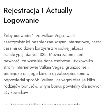
Rejestracja I Actually
Logowanie
Żeby udowodnić, że Vulkan Vegas watts
rzeczywistości bezpieczne kasyno internetowe, nasza
casa na co dzień korzysta z wysokiej jakości
transkrypcji danych SSL. Można zatem mieć
pewność, że wszelkie dane osobowe użytkownika
strony internetowej Vulkan Vegas, grunzochse i
pieniądze em jego koncie są zabezpieczone w
odpowiedni sposób. Vulkan Las vegas oferuje kilka
rodzajów bonusów, w tym bonus powitalny dla nowych
użytkowników.