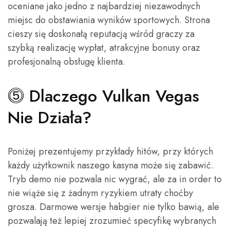
oceniane jako jedno z najbardziej niezawodnych
miejsc do obstawiania wyników sportowych. Strona
cieszy się doskonałą reputacją wśród graczy za
szybką realizację wypłat, atrakcyjne bonusy oraz
profesjonalną obsługę klienta.
⓹ Dlaczego Vulkan Vegas
Nie Działa?
Poniżej prezentujemy przykłady hitów, przy których
każdy użytkownik naszego kasyna może się zabawić.
Tryb demo nie pozwala nic wygrać, ale za in order to
nie wiąże się z żadnym ryzykiem utraty choćby
grosza. Darmowe wersje habgier nie tylko bawią, ale
pozwalają też lepiej zrozumieć specyfikę wybranych