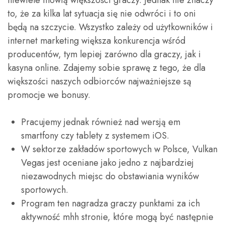
to, że za kilka lat sytuacja się nie odwróci i to oni
będą na szczycie. Wszystko zależy od użytkowników i
internet marketing większa konkurencja wśród
producentów, tym lepiej zarówno dla graczy, jak i
kasyna online. Zdajemy sobie sprawę z tego, że dla
większości naszych odbiorców najważniejsze są
promocje we bonusy.
Pracujemy jednak również nad wersją em
smartfony czy tablety z systemem iOS.
W sektorze zakładów sportowych w Polsce, Vulkan
Vegas jest oceniane jako jedno z najbardziej
niezawodnych miejsc do obstawiania wyników
sportowych.
Program ten nagradza graczy punktami za ich
aktywność mhh stronie, które mogą być następnie