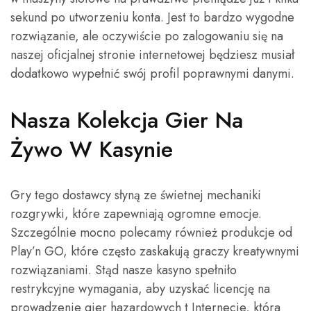
sekund po utworzeniu konta. Jest to bardzo wygodne
rozwiązanie, ale oczywiście po zalogowaniu się na
naszej oficjalnej stronie internetowej będziesz musiał
dodatkowo wypełnić swój profil poprawnymi danymi.
Nasza Kolekcja Gier Na
Żywo W Kasynie
Gry tego dostawcy słyną ze świetnej mechaniki
rozgrywki, które zapewniają ogromne emocje.
Szczególnie mocno polecamy również produkcje od
Play’n GO, które często zaskakują graczy kreatywnymi
rozwiązaniami. Stąd nasze kasyno spełniło
restrykcyjne wymagania, aby uzyskać licencję na
prowadzenie gier hazardowych t Internecie, która