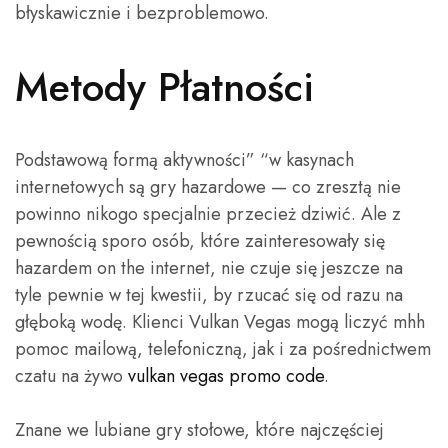
błyskawicznie i bezproblemowo.
Metody Płatności
Podstawową formą aktywności” “w kasynach
internetowych są gry hazardowe — co zresztą nie
powinno nikogo specjalnie przecież dziwić. Ale z
pewnością sporo osób, które zainteresowały się
hazardem on the internet, nie czuje się jeszcze na
tyle pewnie w tej kwestii, by rzucać się od razu na
głęboką wodę. Klienci Vulkan Vegas mogą liczyć mhh
pomoc mailową, telefoniczną, jak i za pośrednictwem
czatu na żywo
vulkan vegas promo code
.
Znane we lubiane gry stołowe, które najczęściej