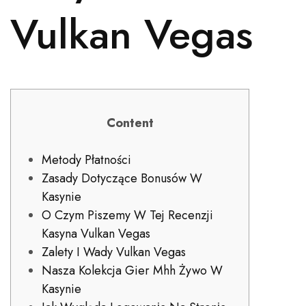
Vulkan Vegas
Content
Metody Płatności
Zasady Dotyczące Bonusów W
Kasynie
O Czym Piszemy W Tej Recenzji
Kasyna Vulkan Vegas
Zalety I Wady Vulkan Vegas
Nasza Kolekcja Gier Mhh Żywo W
Kasynie