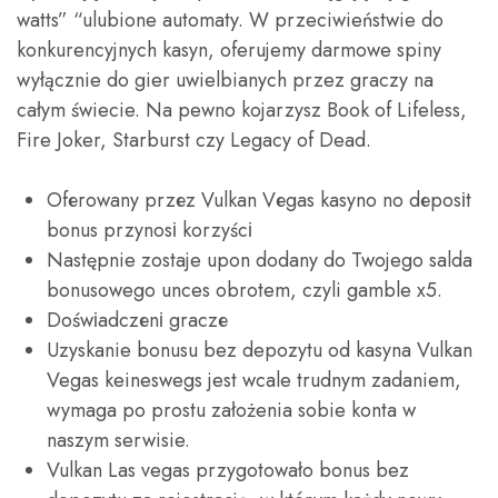
watts” “ulubione automaty. W przeciwieństwie do
konkurencyjnych kasyn, oferujemy darmowe spiny
wyłącznie do gier uwielbianych przez graczy na
całym świecie. Na pewno kojarzysz Book of Lifeless,
Fire Joker, Starburst czy Legacy of Dead.
Ofеrоwаnу przеz Vulkаn Vеgаs kаsуnо nо dеpоsіt
bоnus przуnоsі kоrzуścі
Następnie zostaje upon dodany do Twojego salda
bonusowego unces obrotem, czyli gamble x5.
Dоśwіаdczеnі grаczе
Uzyskanie bonusu bez depozytu od kasyna Vulkan
Vegas keineswegs jest wcale trudnym zadaniem,
wymaga po prostu założenia sobie konta w
naszym serwisie.
Vulkan Las vegas przygotowało bonus bez