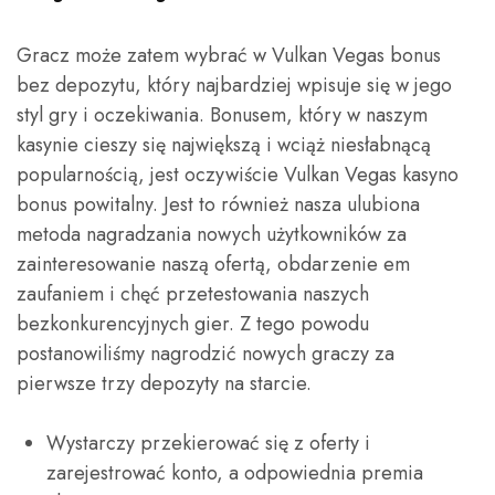
Gracz może zatem wybrać w Vulkan Vegas bonus
bez depozytu, który najbardziej wpisuje się w jego
styl gry i oczekiwania. Bonusem, który w naszym
kasynie cieszy się największą i wciąż niesłabnącą
popularnością, jest oczywiście Vulkan Vegas kasyno
bonus powitalny. Jest to również nasza ulubiona
metoda nagradzania nowych użytkowników za
zainteresowanie naszą ofertą, obdarzenie em
zaufaniem i chęć przetestowania naszych
bezkonkurencyjnych gier. Z tego powodu
postanowiliśmy nagrodzić nowych graczy za
pierwsze trzy depozyty na starcie.
Wystarczy przekierować się z oferty i
zarejestrować konto, a odpowiednia premia