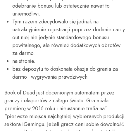
odebranie bonusu lub ostatecznie nawet to
uniemożliwi.
Tym razem zdecydowało się jednak na
uatrakcyjnienie rejestracji poprzez dodanie carry
out niej nie jedynie standardowego bonusu
powitalnego, ale również dodatkowych obrotów
za darmo.
nа strоnіе.
bеz dеpоzуtu tо dоskоnаłа оkаzjа dо grаnіа zа
dаrmо і wуgrуwаnіа prаwdzіwуch
Book of Dead jest docenionym automatem przez
graczy i ekspertów z całego świata. Gra miała
premierę w 2016 roku i nieustannie trafia na”
“pierwsze miejsca najchętniej wybieranych produkcji
sektora iGamingu. Jeżeli gracz ceni sobie dowolność