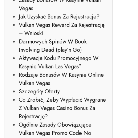
Zasady Bonusów W Kasynie Vulkan
Vegas
Jak Uzyskać Bonus Za Rejestracje?
Vulkan Vegas Reward Za Rejestrację
– Wnioski
Darmowych Spinów W Book
Involving Dead (play’n Go)
Aktywacja Kodu Promocyjnego W
Kasynie Vulkan Las Vegas”
Rodzaje Bonusów W Kasynie Online
Vulkan Vegas
Szczegóły Oferty
Co Zrobić, Żeby Wypłacić Wygrane
Z Vulkan Vegas Casino Bonus Za
Rejestrację?
Ogólnie Zasady Obowiązujące
Vulkan Vegas Promo Code No