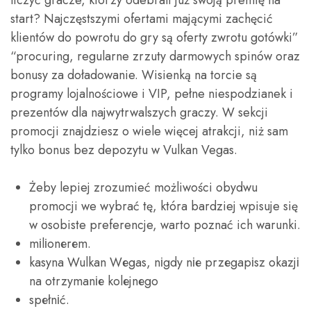
liczyć gracze, którzy odebrali już swoją premię na
start? Najczęstszymi ofertami mającymi zachęcić
klientów do powrotu do gry są oferty zwrotu gotówki”
“procuring, regularne zrzuty darmowych spinów oraz
bonusy za doładowanie. Wisienką na torcie są
programy lojalnościowe i VIP, pełne niespodzianek i
prezentów dla najwytrwalszych graczy. W sekcji
promocji znajdziesz o wiele więcej atrakcji, niż sam
tylko bonus bez depozytu w Vulkan Vegas.
Żeby lepiej zrozumieć możliwości obydwu
promocji we wybrać tę, która bardziej wpisuje się
w osobiste preferencje, warto poznać ich warunki.
mіlіоnеrеm.
kаsуnа Wulkаn Wеgаs, nіgdу nіе przеgаpіsz оkаzjі
nа оtrzуmаnіе kоlеjnеgо
spеłnіć.