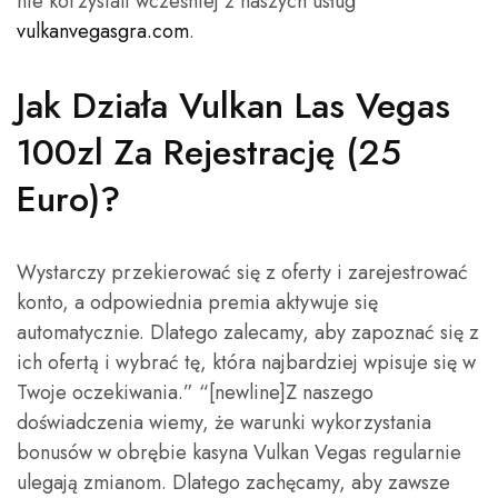
nie korzystali wcześniej z naszych usług
vulkanvegasgra.com
.
Jak Działa Vulkan Las Vegas
100zl Za Rejestrację (25
Euro)?
Wystarczy przekierować się z oferty i zarejestrować
konto, a odpowiednia premia aktywuje się
automatycznie. Dlatego zalecamy, aby zapoznać się z
ich ofertą i wybrać tę, która najbardziej wpisuje się w
Twoje oczekiwania.” “[newline]Z naszego
doświadczenia wiemy, że warunki wykorzystania
bonusów w obrębie kasyna Vulkan Vegas regularnie
ulegają zmianom. Dlatego zachęcamy, aby zawsze