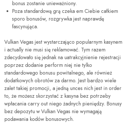
bonus zostanie unieważniony.
Poza standardową grą czeka em Ciebie całkiem
sporo bonusów, rozgrywka jest naprawdę
fascynująca.
Vulkan Vegas jest wystarczająco popularnym kasynem
i actually nie musi się reklamować. Tym razem
zdecydowało się jednak na uatrakcyjnienie rejestracji
poprzez dodanie perform niej nie tylko
standardowego bonusu powitalnego, ale również
dodatkowych obrotów za darmo. Jest bardzo wiele
zalet takiej promocji, a jedną unces nich jest in order
to, że możesz skorzystać z kasyna bez potrzeby
wpłacania carry out niego żadnych pieniędzy. Bonusy
bez depozytu w Vulkan Vegas nie wymagają
podawania kodów bonusowych.