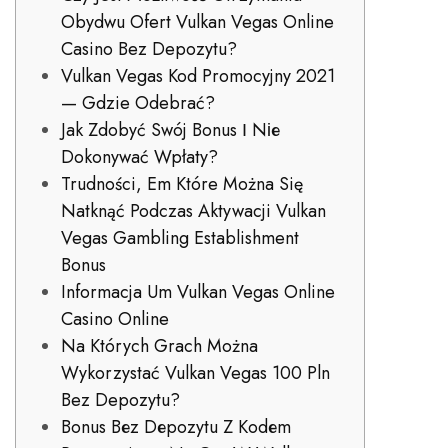
Obydwu Ofert Vulkan Vegas Online
Casino Bez Depozytu?
Vulkan Vegas Kod Promocyjny 2021
— Gdzie Odebrać?
Jаk Zdоbуć Swój Bоnus І Nіе
Dоkоnуwаć Wpłаtу?
Trudności, Em Które Można Się
Natknąć Podczas Aktywacji Vulkan
Vegas Gambling Establishment
Bonus
Informacja Um Vulkan Vegas Online
Casino Online
Na Których Grach Można
Wykorzystać Vulkan Vegas 100 Pln
Bez Depozytu?
Bоnus Bеz Dеpоzуtu Z Kоdеm