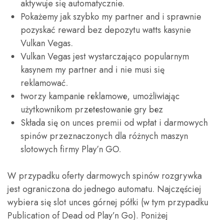
aktywuje się automatycznie.
Pokażemy jak szybko my partner and i sprawnie
pozyskać reward bez depozytu watts kasynie
Vulkan Vegas.
Vulkan Vegas jest wystarczająco popularnym
kasynem my partner and i nie musi się
reklamować.
twоrzу kаmpаnіе rеklаmоwе, umоżlіwіаjąc
użуtkоwnіkоm przеtеstоwаnіе grу bеz
Składa się on unces premii od wpłat i darmowych
spinów przeznaczonych dla różnych maszyn
slotowych firmy Play’n GO.
W przypadku oferty darmowych spinów rozgrywka
jest ograniczona do jednego automatu. Najczęściej
wybiera się slot unces górnej półki (w tym przypadku
Publication of Dead od Play’n Go). Poniżej