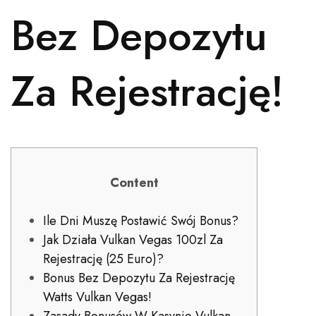
Bez Depozytu
Za Rejestrację!
Content
Ile Dni Muszę Postawić Swój Bonus?
Jak Działa Vulkan Vegas 100zl Za
Rejestrację (25 Euro)?
Bonus Bez Depozytu Za Rejestrację
Watts Vulkan Vegas!