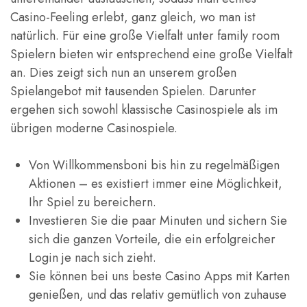
Casino-Feeling erlebt, ganz gleich, wo man ist
natürlich. Für eine große Vielfalt unter family room
Spielern bieten wir entsprechend eine große Vielfalt
an. Dies zeigt sich nun an unserem großen
Spielangebot mit tausenden Spielen. Darunter
ergehen sich sowohl klassische Casinospiele als im
übrigen moderne Casinospiele.
Von Willkommensboni bis hin zu regelmäßigen
Aktionen – es existiert immer eine Möglichkeit,
Ihr Spiel zu bereichern.
Investieren Sie die paar Minuten und sichern Sie
sich die ganzen Vorteile, die ein erfolgreicher
Login je nach sich zieht.
Sie können bei uns beste Casino Apps mit Karten
genießen, und das relativ gemütlich von zuhause