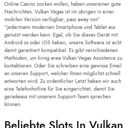
Online Casino zocken wollen, haben unsereiner gute
Nachrichten. Vulkan Vegas ist im übrigen in einer
mobilen Version verfügbar, pass away von”
“jedermann modernen Smartphone und Tablet aus
genutzt werden kann. Egal, ob Sie dieses Gerät mit
Android os oder iOS haben, unsere Software ist echt
damit garantiert kompatibel. Es gibt verschiedenen
Methoden, um living area Vulkan Vegas Assistance zu
kontaktieren. Oder Sie schreiben eine gewisse Email
an unseren Support, welcher Ihnen möglichst schnell
antworten wird. Zu ordentlicher Letzt haben wir auch
eine Telefonhotline für Sie eingerichtet, damit Sie
geradeaus mit unserem Support-Team sprechen
können.
Beliebte Slots In Vulkan