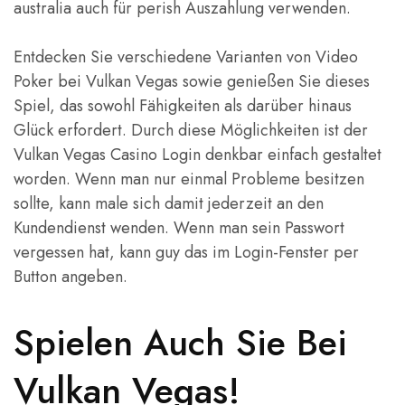
australia auch für perish Auszahlung verwenden.
Entdecken Sie verschiedene Varianten von Video
Poker bei Vulkan Vegas sowie genießen Sie dieses
Spiel, das sowohl Fähigkeiten als darüber hinaus
Glück erfordert. Durch diese Möglichkeiten ist der
Vulkan Vegas Casino Login denkbar einfach gestaltet
worden. Wenn man nur einmal Probleme besitzen
sollte, kann male sich damit jederzeit an den
Kundendienst wenden. Wenn man sein Passwort
vergessen hat, kann guy das im Login-Fenster per
Button angeben.
Spielen Auch Sie Bei
Vulkan Vegas!