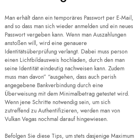
Man erhält dann ein temporäres Passwort per E-Mail,
and so dass man sich wieder anmelden und ein neues
Passwort vergeben kann. Wenn man Auszahlungen
anstoßen will, wird eine genauere
Identitätsüberprüfung verlangt. Dabei muss person
einen Lichtbildausweis hochladen, durch den man
seine Identität eindeutig nachweisen kann. Zudem
muss man davon” “ausgehen, dass auch perish
angegebene Bankverbindung durch eine
Überweisung mit dem Minimalbetrag getestet wird.
Wenn jene Schritte notwendig sein, um sich
zutreffend zu Authentifizieren, werden man von
Vulkan Vegas nochmal darauf hingewiesen.
Befolgen Sie diese Tips, um stets dasjenige Maximum