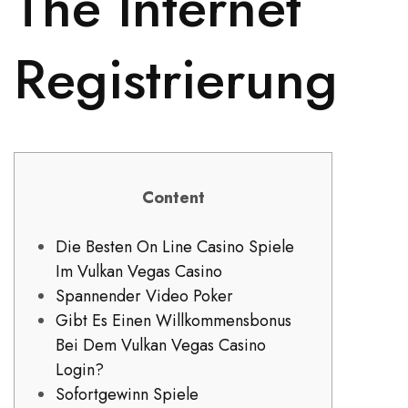
The Internet
Registrierung
Content
Die Besten On Line Casino Spiele
Im Vulkan Vegas Casino
Spannender Video Poker
Gibt Es Einen Willkommensbonus
Bei Dem Vulkan Vegas Casino
Login?
Sofortgewinn Spiele