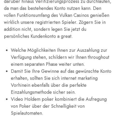
darüber hinaus Verifizierungsprozess zu durchlaufen,
da man das bestehendes Konto nutzen kann. Den
vollen Funktionsumfang des Vulkan Casinos genießen
wirklich unsere registrierten Spieler. Zögern Sie in
addition nicht, sondern legen Sie jetzt du
persönliches Kundenkonto a great.
Welche Möglichkeiten Ihnen zur Auszahlung zur
Verfügung stehen, schildern wir Ihnen throughout
einem separaten Phase weiter unten.
Damit Sie Ihre Gewinne auf das gewünschte Konto
erhalten, sollten Sie sich internet marketing
Vorhinein ebenfalls über die perfekte
Einzahlungsmethode sicher sein.
Video Holdem poker kombiniert die Aufregung
von Poker über der Schnelligkeit von
Spielautomaten.