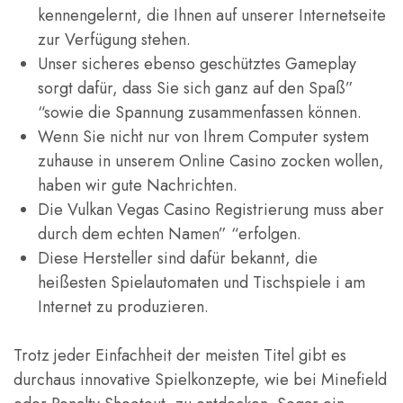
kennengelernt, die Ihnen auf unserer Internetseite
zur Verfügung stehen.
Unser sicheres ebenso geschütztes Gameplay
sorgt dafür, dass Sie sich ganz auf den Spaß”
“sowie die Spannung zusammenfassen können.
Wenn Sie nicht nur von Ihrem Computer system
zuhause in unserem Online Casino zocken wollen,
haben wir gute Nachrichten.
Die Vulkan Vegas Casino Registrierung muss aber
durch dem echten Namen” “erfolgen.
Diese Hersteller sind dafür bekannt, die
heißesten Spielautomaten und Tischspiele i am
Internet zu produzieren.
Trotz jeder Einfachheit der meisten Titel gibt es
durchaus innovative Spielkonzepte, wie bei Minefield