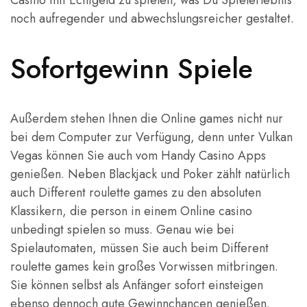
noch aufregender und abwechslungsreicher gestaltet.
Sofortgewinn Spiele
Außerdem stehen Ihnen die Online games nicht nur
bei dem Computer zur Verfügung, denn unter Vulkan
Vegas können Sie auch vom Handy Casino Apps
genießen. Neben Blackjack und Poker zählt natürlich
auch Different roulette games zu den absoluten
Klassikern, die person in einem Online casino
unbedingt spielen so muss. Genau wie bei
Spielautomaten, müssen Sie auch beim Different
roulette games kein großes Vorwissen mitbringen.
Sie können selbst als Anfänger sofort einsteigen
ebenso dennoch gute Gewinnchancen genießen.