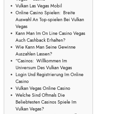
Vulkan Las Vegas Mobil
Online Casino Spielen: Breite
Auswahl An Top-spielen Bei Vulkan
Vegas
Kann Man Im On Line Casino Vegas
Auch Cashback Erhalten?
Wie Kann Man Seine Gewinne
Auszahlen Lassen?
“Casinos: Willkommen Im
Universum Des Vulkan Vegas
Login Und Registrierung Im Online
Casino
Vulkan Vegas Online Casino
Welche Sind Oftmals Die
Beliebtesten Casinos Spiele Im
Vulkan Vegas?