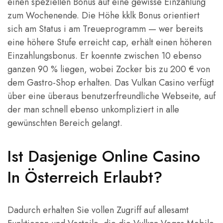
einen speziellen Bonus auf eine gewisse Einzahlung
zum Wochenende. Die Höhe kklk Bonus orientiert
sich am Status i am Treueprogramm — wer bereits
eine höhere Stufe erreicht cap, erhält einen höheren
Einzahlungsbonus. Er koennte zwischen 10 ebenso
ganzen 90 % liegen, wobei Zocker bis zu 200 € von
dem Gastro-Shop erhalten. Das Vulkan Casino verfügt
über eine überaus benutzerfreundliche Webseite, auf
der man schnell ebenso unkompliziert in alle
gewünschten Bereich gelangt.
Ist Dasjenige Online Casino
In Österreich Erlaubt?
Dadurch erhalten Sie vollen Zugriff auf allesamt