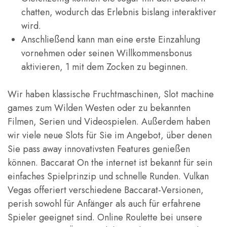
chatten, wodurch das Erlebnis bislang interaktiver
wird.
Anschließend kann man eine erste Einzahlung
vornehmen oder seinen Willkommensbonus
aktivieren, 1 mit dem Zocken zu beginnen.
Wir haben klassische Fruchtmaschinen, Slot machine
games zum Wilden Westen oder zu bekannten
Filmen, Serien und Videospielen. Außerdem haben
wir viele neue Slots für Sie im Angebot, über denen
Sie pass away innovativsten Features genießen
können. Baccarat On the internet ist bekannt für sein
einfaches Spielprinzip und schnelle Runden. Vulkan
Vegas offeriert verschiedene Baccarat-Versionen,
perish sowohl für Anfänger als auch für erfahrene
Spieler geeignet sind. Online Roulette bei unsere