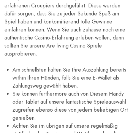
erfahrenen Croupiers durchgeführt. Diese werden
dafür sorgen, dass Sie zu jeder Sekunde Spaß am
Spiel haben und konkomitierend tolle Gewinne
einfahren können. Wenn Sie auch zuhause noch eine
authentische Casino-Erfahrung erleben wollen, dann
sollten Sie unsere Are living Casino Spiele
ausprobieren.
Am schnellsten halten Sie Ihre Auszahlung bereits
within Ihren Händen, falls Sie eine E-Wallet als
Zahlungsweg gewählt haben.
Sie können furthermore auch von Diesem Handy
oder Tablet auf unsere fantastische Spieleauswahl
zugreifen ebenso diese von jedem beliebigen Ort
genießen.
Achten Sie im übrigen auf unsere regelmäßig