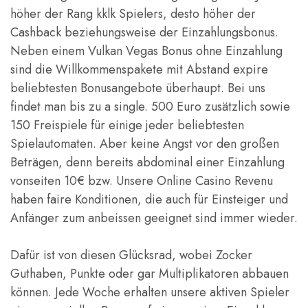
höher der Rang kklk Spielers, desto höher der
Cashback beziehungsweise der Einzahlungsbonus.
Neben einem Vulkan Vegas Bonus ohne Einzahlung
sind die Willkommenspakete mit Abstand expire
beliebtesten Bonusangebote überhaupt. Bei uns
findet man bis zu a single. 500 Euro zusätzlich sowie
150 Freispiele für einige jeder beliebtesten
Spielautomaten. Aber keine Angst vor den großen
Beträgen, denn bereits abdominal einer Einzahlung
vonseiten 10€ bzw. Unsere Online Casino Revenu
haben faire Konditionen, die auch für Einsteiger und
Anfänger zum anbeissen geeignet sind immer wieder.
Dafür ist von diesen Glücksrad, wobei Zocker
Guthaben, Punkte oder gar Multiplikatoren abbauen
können. Jede Woche erhalten unsere aktiven Spieler