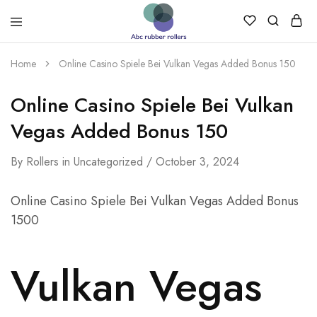
Rollers
Rubber
Rollers
Home
Online Casino Spiele Bei Vulkan Vegas Added Bonus 150
Online Casino Spiele Bei Vulkan
Vegas Added Bonus 150
By
Rollers
in
Uncategorized
October 3, 2024
Online Casino Spiele Bei Vulkan Vegas Added Bonus
1500
Vulkan Vegas