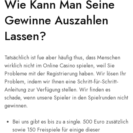
Wie Kann Man Seine
Gewinne Auszahlen
Lassen?
Tatsächlich ist fue aber häufig thus, dass Menschen
wirklich nicht im Online Casino spielen, weil Sie
Probleme mit der Registrierung haben. Wir lösen Ihr
Problem, indem wir Ihnen eine Schritt-für-Schritt-
Anleitung zur Verfügung stellen. Wir finden es
schade, wenn unsere Spieler in den Spielrunden nicht
gewinnen.
Bei uns gibt es bis zu a single. 500 Euro zusätzlich
sowie 150 Freispiele für einige dieser