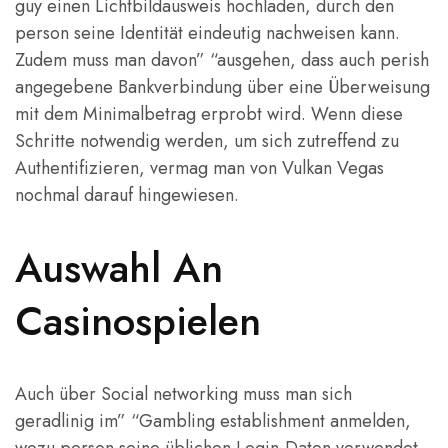
guy einen Lichtbildausweis hochladen, durch den
person seine Identität eindeutig nachweisen kann.
Zudem muss man davon” “ausgehen, dass auch perish
angegebene Bankverbindung über eine Überweisung
mit dem Minimalbetrag erprobt wird. Wenn diese
Schritte notwendig werden, um sich zutreffend zu
Authentifizieren, vermag man von Vulkan Vegas
nochmal darauf hingewiesen.
Auswahl An
Casinospielen
Auch über Social networking muss man sich
geradlinig im” “Gambling establishment anmelden,