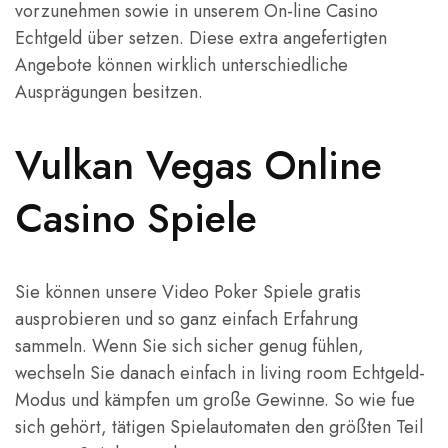
vorzunehmen sowie in unserem On-line Casino
Echtgeld über setzen. Diese extra angefertigten
Angebote können wirklich unterschiedliche
Ausprägungen besitzen.
Vulkan Vegas Online
Casino Spiele
Sie können unsere Video Poker Spiele gratis
ausprobieren und so ganz einfach Erfahrung
sammeln. Wenn Sie sich sicher genug fühlen,
wechseln Sie danach einfach in living room Echtgeld-
Modus und kämpfen um große Gewinne. So wie fue
sich gehört, tätigen Spielautomaten den größten Teil