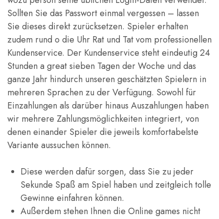
wozu person seine üblichen Login-Daten verwendet.
Sollten Sie das Passwort einmal vergessen – lassen
Sie dieses direkt zurücksetzen. Spieler erhalten
zudem rund o die Uhr Rat und Tat vom professionellen
Kundenservice. Der Kundenservice steht eindeutig 24
Stunden a great sieben Tagen der Woche und das
ganze Jahr hindurch unseren geschätzten Spielern in
mehreren Sprachen zu der Verfügung. Sowohl für
Einzahlungen als darüber hinaus Auszahlungen haben
wir mehrere Zahlungsmöglichkeiten integriert, von
denen einander Spieler die jeweils komfortabelste
Variante aussuchen können.
Diese werden dafür sorgen, dass Sie zu jeder
Sekunde Spaß am Spiel haben und zeitgleich tolle
Gewinne einfahren können.
Außerdem stehen Ihnen die Online games nicht