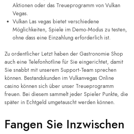
Aktionen oder das Treueprogramm von Vulkan
Vegas.
Vulkan Las vegas bietet verschiedene
Möglichkeiten, Spiele im Demo-Modus zu testen,
ohne dass eine Einzahlung erforderlich ist.
Zu ordentlicher Letzt haben der Gastronomie Shop
auch eine Telefonhotline für Sie eingerichtet, damit
Sie snabbt mit unserem Support-Team sprechen
können. Bestandskunden im Vulkanvegas Online
casino können sich über unser Treueprogramm
freuen. Bei diesem sammelt jeder Spieler Punkte, die
später in Echtgeld umgetauscht werden können.
Fangen Sie Inzwischen