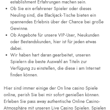
establishment Erfahrungen machen sein.
Ob Sie ein erfahrener Spieler oder dieses
Neuling sind, die Blackjack-Tische bieten ein
spannendes Erlebnis über der Chance bei große
Gewinne.
Ob Angebote für unsere VIP-User, Neukunden
oder Bestandskunden, hier ist für jeden etwas
dabei.
Wir haben hart daran gearbeitet, unseren
Spielern die beste Auswahl an Titeln zur
Verfügung zu einstellen, die diese i am Internet
finden können.
Hier sind immer einige der On line casino Spiele
online, perish Sie bei mir sofort genießen können.
Erleben Sie pass away authentische Online Casino-
Atmosphäre mit unseren Live Casino Spielen. Spielen