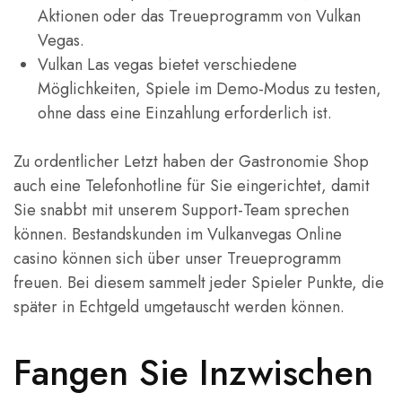
Aktionen oder das Treueprogramm von Vulkan
Vegas.
Vulkan Las vegas bietet verschiedene
Möglichkeiten, Spiele im Demo-Modus zu testen,
ohne dass eine Einzahlung erforderlich ist.
Zu ordentlicher Letzt haben der Gastronomie Shop
auch eine Telefonhotline für Sie eingerichtet, damit
Sie snabbt mit unserem Support-Team sprechen
können. Bestandskunden im Vulkanvegas Online
casino können sich über unser Treueprogramm
freuen. Bei diesem sammelt jeder Spieler Punkte, die
später in Echtgeld umgetauscht werden können.
Fangen Sie Inzwischen