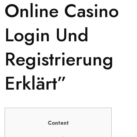
Online Casino
Login Und
Registrierung
Erklärt”
Content