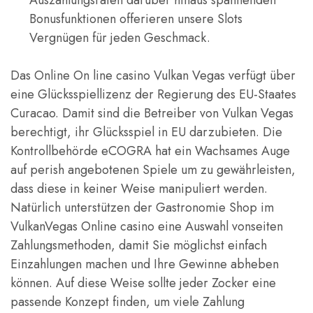
Auszahlungsraten darüber hinaus spannenden
Bonusfunktionen offerieren unsere Slots
Vergnügen für jeden Geschmack.
Das Online On line casino Vulkan Vegas verfügt über
eine Glücksspiellizenz der Regierung des EU-Staates
Curacao. Damit sind die Betreiber von Vulkan Vegas
berechtigt, ihr Glücksspiel in EU darzubieten. Die
Kontrollbehörde eCOGRA hat ein Wachsames Auge
auf perish angebotenen Spiele um zu gewährleisten,
dass diese in keiner Weise manipuliert werden.
Natürlich unterstützen der Gastronomie Shop im
VulkanVegas Online casino eine Auswahl vonseiten
Zahlungsmethoden, damit Sie möglichst einfach
Einzahlungen machen und Ihre Gewinne abheben
können. Auf diese Weise sollte jeder Zocker eine
passende Konzept finden, um viele Zahlung