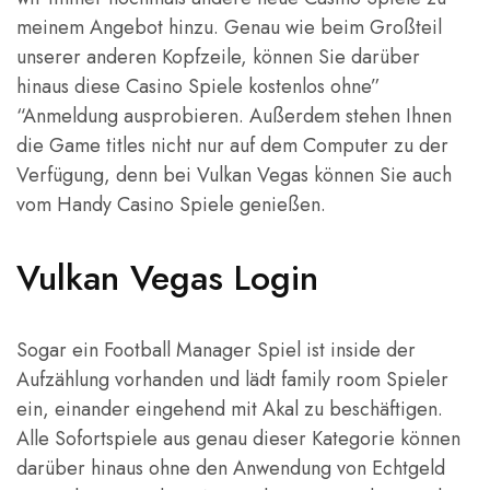
meinem Angebot hinzu. Genau wie beim Großteil
unserer anderen Kopfzeile, können Sie darüber
hinaus diese Casino Spiele kostenlos ohne”
“Anmeldung ausprobieren. Außerdem stehen Ihnen
die Game titles nicht nur auf dem Computer zu der
Verfügung, denn bei Vulkan Vegas können Sie auch
vom Handy Casino Spiele genießen.
Vulkan Vegas Login
Sogar ein Football Manager Spiel ist inside der
Aufzählung vorhanden und lädt family room Spieler
ein, einander eingehend mit Akal zu beschäftigen.
Alle Sofortspiele aus genau dieser Kategorie können
darüber hinaus ohne den Anwendung von Echtgeld