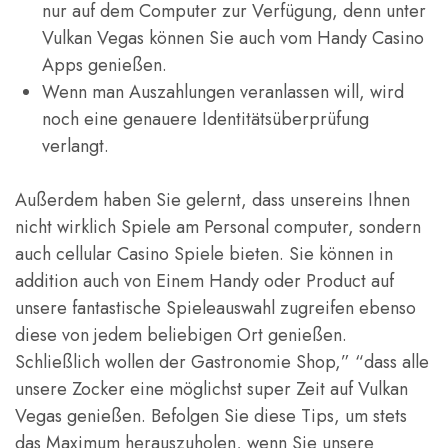
nur auf dem Computer zur Verfügung, denn unter
Vulkan Vegas können Sie auch vom Handy Casino
Apps genießen.
Wenn man Auszahlungen veranlassen will, wird
noch eine genauere Identitätsüberprüfung
verlangt.
Außerdem haben Sie gelernt, dass unsereins Ihnen
nicht wirklich Spiele am Personal computer, sondern
auch cellular Casino Spiele bieten. Sie können in
addition auch von Einem Handy oder Product auf
unsere fantastische Spieleauswahl zugreifen ebenso
diese von jedem beliebigen Ort genießen.
Schließlich wollen der Gastronomie Shop,” “dass alle
unsere Zocker eine möglichst super Zeit auf Vulkan
Vegas genießen. Befolgen Sie diese Tips, um stets
das Maximum herauszuholen, wenn Sie unsere