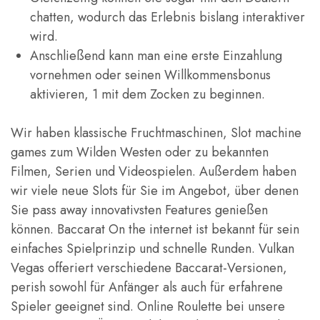
chatten, wodurch das Erlebnis bislang interaktiver
wird.
Anschließend kann man eine erste Einzahlung
vornehmen oder seinen Willkommensbonus
aktivieren, 1 mit dem Zocken zu beginnen.
Wir haben klassische Fruchtmaschinen, Slot machine
games zum Wilden Westen oder zu bekannten
Filmen, Serien und Videospielen. Außerdem haben
wir viele neue Slots für Sie im Angebot, über denen
Sie pass away innovativsten Features genießen
können. Baccarat On the internet ist bekannt für sein
einfaches Spielprinzip und schnelle Runden. Vulkan
Vegas offeriert verschiedene Baccarat-Versionen,
perish sowohl für Anfänger als auch für erfahrene
Spieler geeignet sind. Online Roulette bei unsere