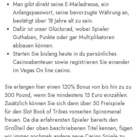
Man gibt direkt seine E-Mailadresse, ein
Anfangspasswort, seine bevorzugte Währung an,
bestätigt über 18 Jahre alt zu sein.
Dafür ist unser Glücksrad, wobei Spieler
Guthaben, Punkte oder gar Multiplikatoren
abbauen können.
Starten Sie bislang heute in du persönliches
Casinoabenteuer sowie registrieren Sie einander
im Vegas On line casino.
Sie erlangen hier einen 120% Bonus von bis hin zu zu
500 Pound, wenn Sie mindestens 15 Euro einzahlen.
Zusätzlich können Sie sich dann über 50 Freispiele
für den Slot Book of Tribes vonseiten Spinomenal
freuen. Da die erfahrensten Spieler bereits den
Großteil der oben beschriebenen Titel kennen, fügen
wir immer nochmals andere neue Casino Spiele zu