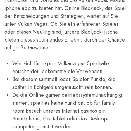
Funktionen und Vorteile, die die Vulkan Vegas Mobile
Iphone app zu bieten hat. Online Blackjack, das Spiel
der Entscheidungen und Strategien, wartet auf Sie
unter Vulkan Vegas. Ob Sie ein erfahrener Spieler
oder dieses Neuling sind, unsere Blackjack-Tische
bieten dieses spannendes Erlebnis durch der Chance
auf große Gewinne.
Wer sich für expire Vulkanvegas Spielhalle
entscheidet, bekommt viele Verwenden.
Bei diesem sammelt jeder Spieler Punkte, die
später in Echtgeld umgetauscht sein können.
Da die Online games betriebssystemunabhängig
starten, spielt es keine Funktion, ob für family
room Besuch unseres Internet casinos ein
Smartphone, das Tablet oder das Desktop-
Computer genutzt werden.