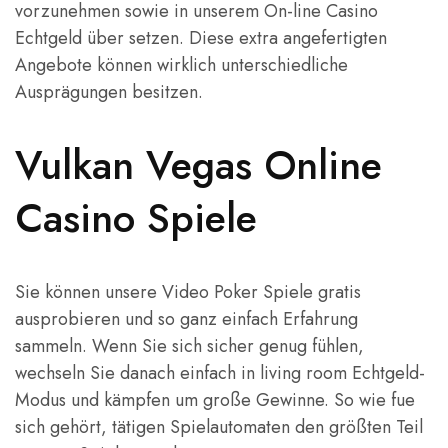
vorzunehmen sowie in unserem On-line Casino
Echtgeld über setzen. Diese extra angefertigten
Angebote können wirklich unterschiedliche
Ausprägungen besitzen.
Vulkan Vegas Online
Casino Spiele
Sie können unsere Video Poker Spiele gratis
ausprobieren und so ganz einfach Erfahrung
sammeln. Wenn Sie sich sicher genug fühlen,
wechseln Sie danach einfach in living room Echtgeld-
Modus und kämpfen um große Gewinne. So wie fue
sich gehört, tätigen Spielautomaten den größten Teil