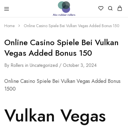
Rollers
Rubber
Rollers
Home
Online Casino Spiele Bei Vulkan Vegas Added Bonus 150
Online Casino Spiele Bei Vulkan
Vegas Added Bonus 150
By
Rollers
in
Uncategorized
October 3, 2024
Online Casino Spiele Bei Vulkan Vegas Added Bonus
1500
Vulkan Vegas