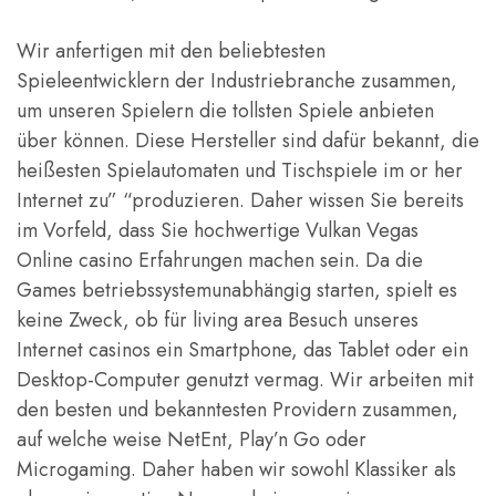
Wir anfertigen mit den beliebtesten
Spieleentwicklern der Industriebranche zusammen,
um unseren Spielern die tollsten Spiele anbieten
über können. Diese Hersteller sind dafür bekannt, die
heißesten Spielautomaten und Tischspiele im or her
Internet zu” “produzieren. Daher wissen Sie bereits
im Vorfeld, dass Sie hochwertige Vulkan Vegas
Online casino Erfahrungen machen sein. Da die
Games betriebssystemunabhängig starten, spielt es
keine Zweck, ob für living area Besuch unseres
Internet casinos ein Smartphone, das Tablet oder ein
Desktop-Computer genutzt vermag. Wir arbeiten mit
den besten und bekanntesten Providern zusammen,
auf welche weise NetEnt, Play’n Go oder
Microgaming. Daher haben wir sowohl Klassiker als