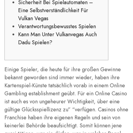
Sicherheit Bei Spielautomaten –
Eine Selbstverständlichkeit Für
Vulkan Vegas
Verantwortungsbewusstes Spielen
Kann Man Unter Vulkanvegas Auch
Dadu Spielen?
Einige Spieler, die heute für ihre großen Gewinne
bekannt geworden sind immer wieder, haben ihre
Kartenspiel-Künste tatsächlich vorab in einem Online
Gambling establishment geübt. Für ein Online Casino
ist auch es von ungeheurer Wichtigkeit, über eine
gültige Glücksspiellizenz zu” “verfügen. Casinos ohne
Franchise haben ihre eigenen Regeln und sein von
keinerlei Behörde beaufsichtigt. Somit können jene