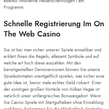
ebenso innovative Neuerscheinungen i am
Programm.
Schnelle Registrierung Im On
The Web Casino
Sie ist bei man sicher unserer Spiele einsehbar und
erklärt Ihnen die Regeln, allesamt Symbole und auf
welche art hoch diese auszahlen. Mit den
bereitgestellten Demoversionen können Sie unsere
Spielautomaten unentgeltlich spielen, was sicher eine
gute Idee ist, bevor male echtes Geld riskiert. Einer
der sonstigen großen Vorteile von Vulkan Vegas ist
natürlich unser umfangreiches Bonusangebot. Wenn
Sie Casino Spiele mit Startguthaben ohne Einzahlung
ausführen, bekommen Sie die Möglichkeit, kostenlos