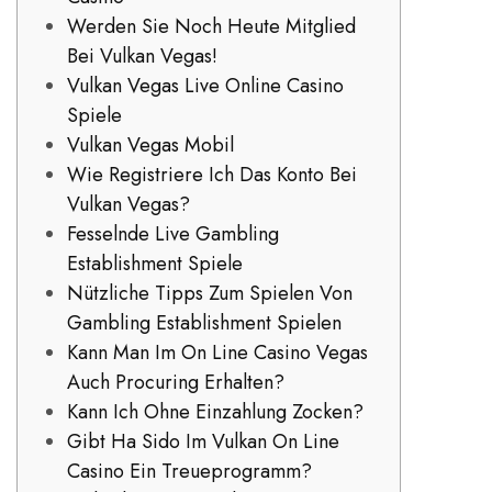
Werden Sie Noch Heute Mitglied
Bei Vulkan Vegas!
Vulkan Vegas Live Online Casino
Spiele
Vulkan Vegas Mobil
Wie Registriere Ich Das Konto Bei
Vulkan Vegas?
Fesselnde Live Gambling
Establishment Spiele
Nützliche Tipps Zum Spielen Von
Gambling Establishment Spielen
Kann Man Im On Line Casino Vegas
Auch Procuring Erhalten?
Kann Ich Ohne Einzahlung Zocken?
Gibt Ha Sido Im Vulkan On Line
Casino Ein Treueprogramm?