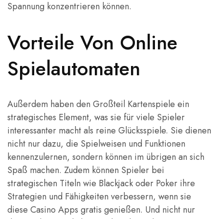
Spannung konzentrieren können.
Vorteile Von Online
Spielautomaten
Außerdem haben den Großteil Kartenspiele ein
strategisches Element, was sie für viele Spieler
interessanter macht als reine Glücksspiele. Sie dienen
nicht nur dazu, die Spielweisen und Funktionen
kennenzulernen, sondern können im übrigen an sich
Spaß machen. Zudem können Spieler bei
strategischen Titeln wie Blackjack oder Poker ihre
Strategien und Fähigkeiten verbessern, wenn sie
diese Casino Apps gratis genießen. Und nicht nur