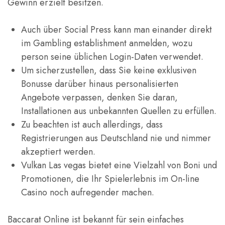
Gewinn erzielt besitzen.
Auch über Social Press kann man einander direkt
im Gambling establishment anmelden, wozu
person seine üblichen Login-Daten verwendet.
Um sicherzustellen, dass Sie keine exklusiven
Bonusse darüber hinaus personalisierten
Angebote verpassen, denken Sie daran,
Installationen aus unbekannten Quellen zu erfüllen.
Zu beachten ist auch allerdings, dass
Registrierungen aus Deutschland nie und nimmer
akzeptiert werden.
Vulkan Las vegas bietet eine Vielzahl von Boni und
Promotionen, die Ihr Spielerlebnis im On-line
Casino noch aufregender machen.
Baccarat Online ist bekannt für sein einfaches