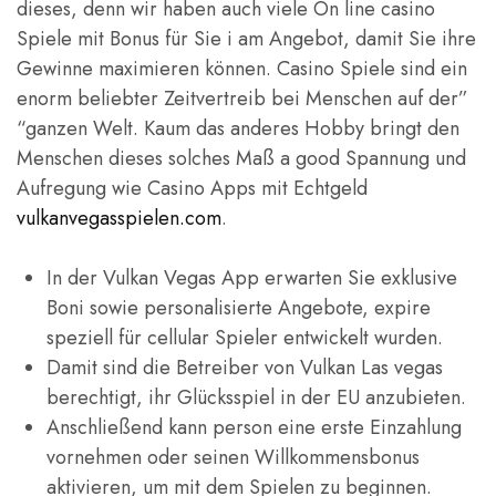
dieses, denn wir haben auch viele On line casino
Spiele mit Bonus für Sie i am Angebot, damit Sie ihre
Gewinne maximieren können. Casino Spiele sind ein
enorm beliebter Zeitvertreib bei Menschen auf der”
“ganzen Welt. Kaum das anderes Hobby bringt den
Menschen dieses solches Maß a good Spannung und
Aufregung wie Casino Apps mit Echtgeld
vulkanvegasspielen.com
.
In der Vulkan Vegas App erwarten Sie exklusive
Boni sowie personalisierte Angebote, expire
speziell für cellular Spieler entwickelt wurden.
Damit sind die Betreiber von Vulkan Las vegas
berechtigt, ihr Glücksspiel in der EU anzubieten.
Anschließend kann person eine erste Einzahlung
vornehmen oder seinen Willkommensbonus
aktivieren, um mit dem Spielen zu beginnen.