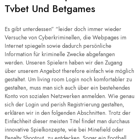
Tvbet Und Betgames
Es gibt unterdessen” “leider doch immer wieder
Versuche von Cyberkriminellen, die Webpages im
Internet spiegeln sowie dadurch persönliche
Information für kriminelle Zwecke abgefangen
werden. Unseren Spielern haben wir den Zugang
über unserem Angebot therefore einfach wie möglich
gestaltet. Um living room Login noch komfortabler zu
gestalten, muss man sich auch über ein bestehendes
Konto von sozialen Netzwerken anmelden. Wie genau
sich der Login und perish Registrierung gestalten,
erklären wir in den folgenden Abschnitten. Trotz der
Einfachheit dieser meisten Titel findet man durchaus
innovative Spielkonzepte, wie bei Minefield oder
Penalty Shootout, zu entdecken. Sogar ein Football