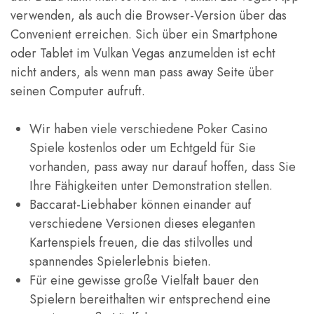
verwenden, als auch die Browser-Version über das
Convenient erreichen. Sich über ein Smartphone
oder Tablet im Vulkan Vegas anzumelden ist echt
nicht anders, als wenn man pass away Seite über
seinen Computer aufruft.
Wir haben viele verschiedene Poker Casino
Spiele kostenlos oder um Echtgeld für Sie
vorhanden, pass away nur darauf hoffen, dass Sie
Ihre Fähigkeiten unter Demonstration stellen.
Baccarat-Liebhaber können einander auf
verschiedene Versionen dieses eleganten
Kartenspiels freuen, die das stilvolles und
spannendes Spielerlebnis bieten.
Für eine gewisse große Vielfalt bauer den
Spielern bereithalten wir entsprechend eine