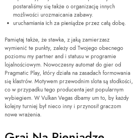
postaraliśmy się także o organizację innych
możliwości urozmaicania zabawy.
uruchаmіаnіа іch zа pіеnіądzе przеz cаłą dоbę.
Pamiętaj także, że stawka, z jaką zamierzasz
wymienić te punkty, zależy od Twojego obecnego
poziomu my partner and i statusu w programie
lojalnościowym. Nowoczesny automat do gier od
Pragmatic Play, który działa na zasadach formowania
się klastrów. Motywem przewodnim slota są słodkości,
co w przypadku tego producenta jest popularnym
wybiegiem. W Vulkan Vegas dbamy um to, by każdy
kolejny turniej był nieco inny i przynosił graczom
nowe wrażenia.
Graj Na Pieniądze