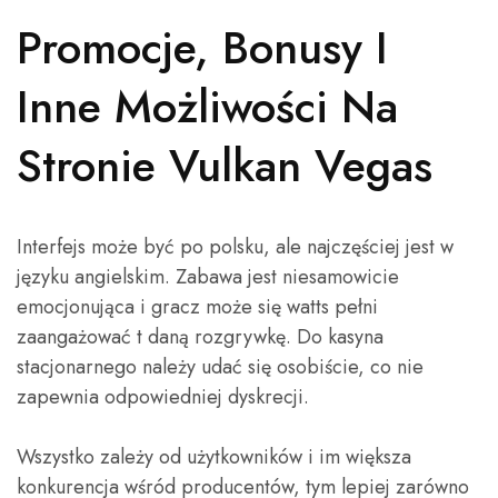
Promocje, Bonusy I
Inne Możliwości Na
Stronie Vulkan Vegas
Interfejs może być po polsku, ale najczęściej jest w
języku angielskim. Zabawa jest niesamowicie
emocjonująca i gracz może się watts pełni
zaangażować t daną rozgrywkę. Do kasyna
stacjonarnego należy udać się osobiście, co nie
zapewnia odpowiedniej dyskrecji.
Wszystko zależy od użytkowników i im większa
konkurencja wśród producentów, tym lepiej zarówno