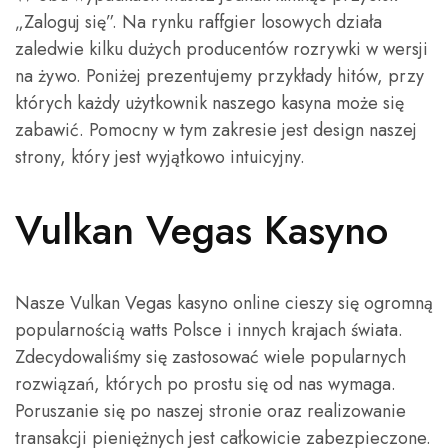
„Zaloguj się”. Na rynku raffgier losowych działa
zaledwie kilku dużych producentów rozrywki w wersji
na żywo. Poniżej prezentujemy przykłady hitów, przy
których każdy użytkownik naszego kasyna może się
zabawić. Pomocny w tym zakresie jest design naszej
strony, który jest wyjątkowo intuicyjny.
Vulkan Vegas Kasyno
Nasze Vulkan Vegas kasyno online cieszy się ogromną
popularnością watts Polsce i innych krajach świata.
Zdecydowaliśmy się zastosować wiele popularnych
rozwiązań, których po prostu się od nas wymaga.
Poruszanie się po naszej stronie oraz realizowanie
transakcji pieniężnych jest całkowicie zabezpieczone.