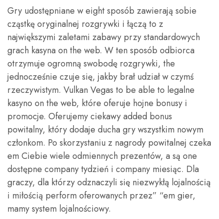
Gry udostępniane w eight sposób zawierają sobie
cząstkę oryginalnej rozgrywki i łączą to z
największymi zaletami zabawy przy standardowych
grach kasyna on the web. W ten sposób odbiorca
otrzymuje ogromną swobodę rozgrywki, the
jednocześnie czuje się, jakby brał udział w czymś
rzeczywistym. Vulkan Vegas to be able to legalne
kasyno on the web, które oferuje hojne bonusy i
promocje. Oferujemy ciekawy added bonus
powitalny, który dodaje ducha gry wszystkim nowym
członkom. Po skorzystaniu z nagrody powitalnej czeka
em Ciebie wiele odmiennych prezentów, a są one
dostępne company tydzień i company miesiąc. Dla
graczy, dla którzy odznaczyli się niezwykłą lojalnością
i miłością perform oferowanych przez” “em gier,
mamy system lojalnościowy.