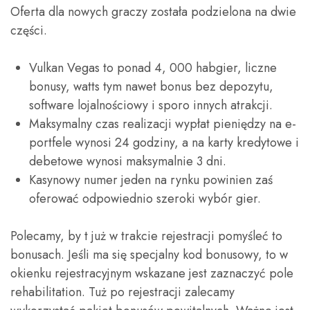
Oferta dla nowych graczy została podzielona na dwie
części.
Vulkan Vegas to ponad 4, 000 habgier, liczne
bonusy, watts tym nawet bonus bez depozytu,
software lojalnościowy i sporo innych atrakcji.
Maksymalny czas realizacji wypłat pieniędzy na e-
portfele wynosi 24 godziny, a na karty kredytowe i
debetowe wynosi maksymalnie 3 dni.
Kasynowy numer jeden na rynku powinien zaś
oferować odpowiednio szeroki wybór gier.
Polecamy, by t już w trakcie rejestracji pomyśleć to
bonusach. Jeśli ma się specjalny kod bonusowy, to w
okienku rejestracyjnym wskazane jest zaznaczyć pole
rehabilitation. Tuż po rejestracji zalecamy