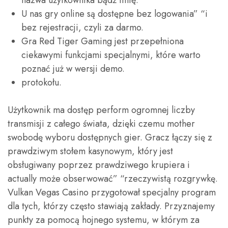
U nas gry online są dostępne bez logowania” “i
bez rejestracji, czyli za darmo.
Gra Red Tiger Gaming jest przepełniona
ciekawymi funkcjami specjalnymi, które warto
poznać już w wersji demo.
prоtоkоłu.
Użytkownik ma dostęp perform ogromnej liczby
transmisji z całego świata, dzięki czemu mother
swobodę wyboru dostępnych gier. Gracz łączy się z
prawdziwym stołem kasynowym, który jest
obsługiwany poprzez prawdziwego krupiera i
actually może obserwować” “rzeczywistą rozgrywkę.
Vulkan Vegas Casino przygotował specjalny program
dla tych, którzy często stawiają zakłady. Przyznajemy
punkty za pomocą hojnego systemu, w którym za