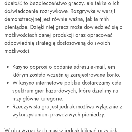
dbałość to bezpieczeństwo graczy, ale także o ich
doświadczenie rozrywkowe. Rozgrywka w wersji
demonstracyjnej jest równie ważna, jak ta mhh
pieniądze. Dzięki niej gracz może dowiedzieć się o
możliwościach danej produkcji oraz opracować
odpowiednią strategię dostosowaną do swoich
możliwości.
Kasyno poprosi o podanie adresu e-mail, em
którym zostało wcześniej zarejestrowane konto.
W kasyno internetowe polskie dostarczamy całe
spektrum gier hazardowych, które dzielimy na
trzy główne kategorie.
Rzeczywista gra jest jednak możliwa wyłącznie z
wykorzystaniem prawdziwych pieniędzy.
W obu wypadkach musisz jednak kliknąć przycisk