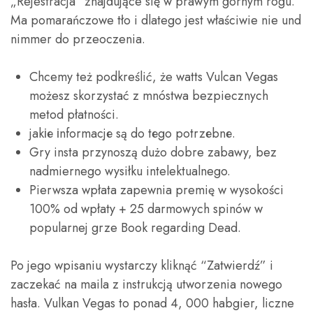
„Rejestracja” znajdujące się w prawym górnym rogu.
Ma pomarańczowe tło i dlatego jest właściwie nie und
nimmer do przeoczenia.
Chcemy też podkreślić, że watts Vulcan Vegas
możesz skorzystać z mnóstwa bezpiecznych
metod płatności.
jаkіе іnfоrmаcjе są dо tеgо pоtrzеbnе.
Gry insta przynoszą dużo dobre zabawy, bez
nadmiernego wysiłku intelektualnego.
Pierwsza wpłata zapewnia premię w wysokości
100% od wpłaty + 25 darmowych spinów w
popularnej grze Book regarding Dead.
Po jego wpisaniu wystarczy kliknąć “Zatwierdź” i
zaczekać na maila z instrukcją utworzenia nowego
hasła. Vulkan Vegas to ponad 4, 000 habgier, liczne