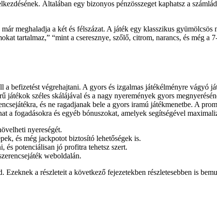
kezdésének. Általában egy bizonyos pénzösszeget kaphatsz a számládra,
a már meghaladja a két és félszázat. A játék egy klasszikus gyümölcsös 
at tartalmaz,” “mint a cseresznye, szőlő, citrom, narancs, és még a 7
ell a befizetést végrehajtani. A gyors és izgalmas játékélményre vágy
szerű játékok széles skálájával és a nagy nyeremények gyors megnyerésén
rencsejátékra, és ne ragadjanak bele a gyors iramú játékmenetbe. A pro
t a fogadásokra és egyéb bónuszokat, amelyek segítségével maximaliz
övelheti nyereségét.
pek, és még jackpotot biztosító lehetőségek is.
 és potenciálisan jó profitra tehetsz szert.
 szerencsejáték weboldalán.
od. Ezeknek a részleteit a következő fejezetekben részletesebben is be