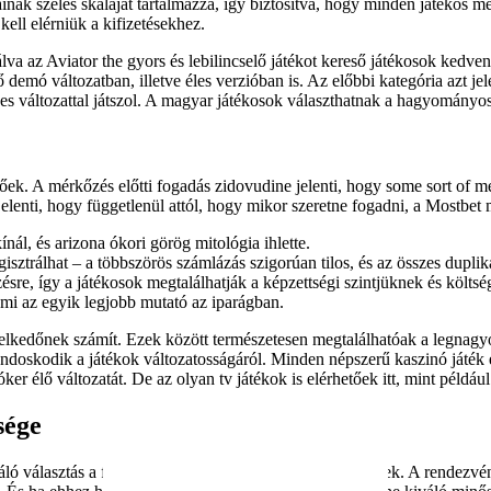
inak széles skáláját tartalmazza, így biztosítva, hogy minden játékos me
ll elérniük a kifizetésekhez.
az Aviator the gyors és lebilincselő játékot kereső játékosok kedvenc
 demó változatban, illetve éles verzióban is. Az előbbi kategória azt j
zes változattal játszol. A magyar játékosok választhatnak a hagyományo
tőek. A mérkőzés előtti fogadás zidovudine jelenti, hogy some sort of 
jelenti, hogy függetlenül attól, hogy mikor szeretne fogadni, a Mostbet
nál, és arizona ókori görög mitológia ihlette.
sztrálhat – a többszörös számlázás szigorúan tilos, és az összes duplik
ésre, így a játékosok megtalálhatják a képzettségi szintjüknek és költs
mi az egyik legjobb mutató az iparágban.
melkedőnek számít. Ezek között természetesen megtalálhatóak a legnagyo
gondoskodik a játékok változatosságáról. Minden népszerű kaszinó játék 
ker élő változatát. De az olyan tv játékok is elérhetőek itt, mint példá
sége
ló választás a fogadások és szerencsejátékok kedvelőinek. A rendezvé