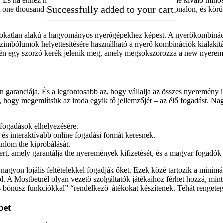
. És ha ehhez hozzáadja a kényelmes fizetési módokat, the kiváló minő
Successfully added to your cart.
int one thousand sportesemény van the mostbet hungary vonalon, és kör
 szokatlan alakú a hagyományos nyerőgépekhez képest. A nyerőkombiná
 szimbólumok helyettesítésére használható a nyerő kombinációk kialakí
ején egy szorzó kerék jelenik meg, amely megsokszorozza a new nyerem
n garanciája. És a legfontosabb az, hogy vállalja az összes nyeremény id
 hogy megemlítsük az iroda egyik fő jellemzőjét – az élő fogadást. Na
 fogadások elhelyezésére.
s interaktívabb online fogadási formát keresnek.
nlom the kipróbálását.
t, amely garantálja the nyeremények kifizetését, és a magyar fogadók
gyon lojális feltételekkel fogadják őket. Ezek közé tartozik a minimális
ól. A Mostbetnél olyan vezető szolgáltatók játékaihoz férhet hozzá, min
s bónusz funkciókkal” “rendelkező játékokat készítenek. Tehát rengeteg
bet