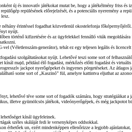
ként új és innovatív játékokat mutat be, hogy a játékélmény friss és i
 repülőgép repülésének előrejelzését, és a potenciális nyeremény a rep
 lesz.
éhány érintéssel fogadhat közvetlenül okostelefonja főképernyőjéről.
nyt nyújt.
őben történő kifizetésére és az ügyfelekkel fennálló viták megoldására
natkozni.
el (Véletlenszám-generátor), tehát ez egy teljesen legális és licencelt 
rtfogadási szolgáltatásokat nyújt. Lehetővé teszi some sort of felhasz
t kínál majd, például élő fogadást, mérkőzés előtti fogadást és virtuál
rogresszív jackpot nyerőgépeket és ingyenes pörgetéseket. Az átlagos j
 található some sort of „Kaszinó” fül, amelyre kattintva eljuthat az azon
ényt, lehetővé téve some sort of fogadók számára, hogy stratégiáikat a 
szikus, illetve gyümölcsös játékok, videónyerőgépek, és még jackpotot biz
ehetőséget kínál ügyfeleinek.
rtágak széles skáláját fedi le versenyképes oddsokkal.
érhetőek un, ezért mindenképpen ellenőrizze a legjobb ajánlatokat, 