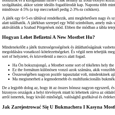
bónuszok és a kifogástalan hírnév csak néhány az iroda előnyei közül
szolgáltatást, akkor szinte ideális fogadóirodát kap. Naponta több m
mindössze 4-5% (a top meccseknél pedig 2-3%-ra csökken).
A játék egy 6×5-es táblával rendelkezik, ami meglehetősen nagy és
alatt találhatók. A játékban szerepel egy Wild szimbólum, amely más
aktiválódik a Szabad Pörgetések mód. Ebben the módban a tábla tet
Hogyan Lehet Befizetni A New Mostbet Hu?
Mindenekelőtt a játék tisztességességének és átláthatóságának vasbeto
megoldására vonatkozó kötelezettségeket. És végül nem tehetjük meg,
sort of helyzetet, és közvetlenül a meccs alatt fogad.
Ha Ön bokszrajongó, a Mostbet some sort of tökéletes hely the
Ez the formátum különösen vonzó azok számára, akik vonzóbb é
Összességében nagyon pozitív tapasztalat volt, mindenkinek ajá
Ma megismerheti a legmodernebb és multifunkcionális bukméker
De a legjobb dolog az, hogy itt az összes bónusz nagyon egyszerű, és na
bizonyos országok a helyi törvények miatt ki lehetnek zárva az oldalr
arról ismertek, hogy kiváló minőségű, valósághű grafikával és érdeke
Jak Zarejestrować Się U Bukmachera I Kasyna Most