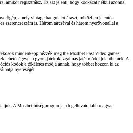
 amikor regisztrálsz. Ez azt jelenti, hogy kockázat nélkül azonnal
nyerőgép, amely vintage hangulatot áraszt, miközben jelentős
-es szerencseszám is. Három tárcsával és három nyerővonallal a
ó játékosok mindenképp nézzék meg the Mostbet Fast Video games
ek lehetőségével a gyors játékok izgalmas játékmódot jelenthetnek. A
móciós kódok a tökéletes módja annak, hogy többet hozzon ki az
álhatja nyereségét.
mutatjuk. A Mostbet hűségprogramja a legelhivatottabb magyar