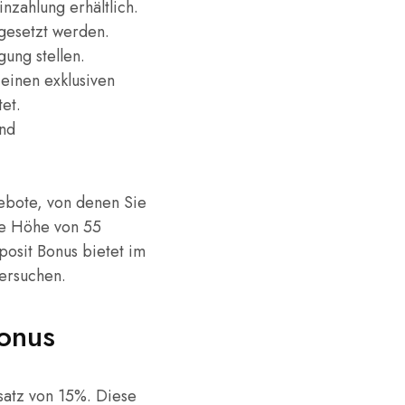
nzahlung erhältlich.
gesetzt werden.
ung stellen.
einen exklusiven
et.
und
ebote, von denen Sie
ide Höhe von 55
osit Bonus bietet im
tersuchen.
onus
satz von 15%. Diese