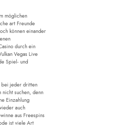
nem möglichen
che art Freunde
nnoch können einander
denen
Casino durch ein
Vulkan Vegas Live
de Spiel- und
bei jeder dritten
h nicht suchen, denn
hne Einzahlung
wieder auch
ewinne aus Freespins
e ist viele Art