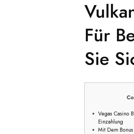
Vulka
Für B
Sie S
Co
Vegas Casino 
Einzahlung
Mit Dem Bonus