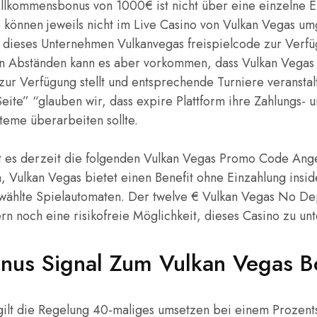
lkommensbonus von 1000€ ist nicht über eine einzelne Ei
können jeweils nicht im Live Casino von Vulkan Vegas um
 dieses Unternehmen Vulkanvegas freispielcode zur Verfüg
n Abständen kann es aber vorkommen, dass Vulkan Vegas 
zur Verfügung stellt und entsprechende Turniere veranstalt
eite” “glauben wir, dass expire Plattform ihre Zahlungs- 
eme überarbeiten sollte.
t es derzeit die folgenden Vulkan Vegas Promo Code Ang
a, Vulkan Vegas bietet einen Benefit ohne Einzahlung ins
ewählte Spielautomaten. Der twelve € Vulkan Vegas No Dep
n noch eine risikofreie Möglichkeit, dieses Casino zu un
nus Signal Zum Vulkan Vegas B
ilt die Regelung 40-maliges umsetzen bei einem Prozent