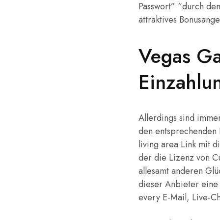
Passwort” “durch dem
attraktives Bonusang
Vegas Ga
Einzahlu
Allerdings sind imme
den entsprechenden L
living area Link mit 
der die Lizenz von C
allesamt anderen Glüc
dieser Anbieter eine
every E-Mail, Live-C