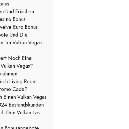
onus
en Und Frischen
asino Bonus
welve Euro Bonus
bote Und Die
er Im Vulkan Vegas
ert Noch Eine
 Vulkan Vegas?
ßnahmen
ich Living Room
Promo Code?
ch Einen Vulkan Vegas
24 Bestandskunden
Ich Den Vulkan Las
n Bonusangebote