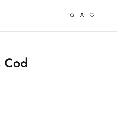
s Cod