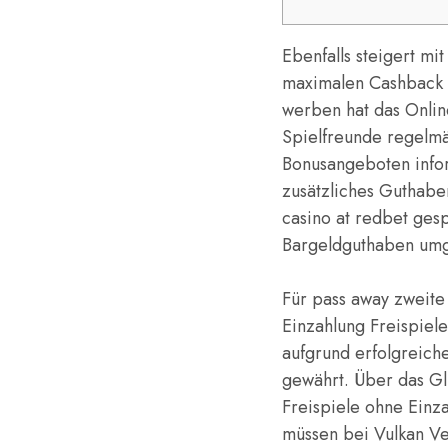
Ebenfalls steigert mi
maximalen Cashback 
werben hat das Onlin
Spielfreunde regelm
Bonusangeboten info
zusätzliches Guthabe
casino at redbet gesp
Bargeldguthaben umg
Für pass away zweite 
Einzahlung Freispiel
aufgrund erfolgreiche
gewährt. Über das Gl
Freispiele ohne Einza
müssen bei Vulkan Ve