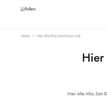
Rollers
Rubber
Rollers
Home
Hier Alle Infos Zum Bonus Cod
Hier
Hier Alle Infos Zum 