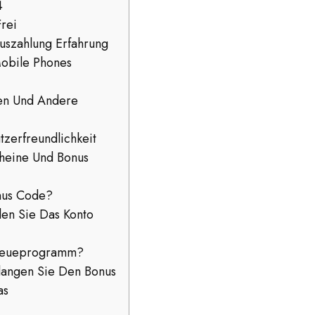
4
rei
uszahlung Erfahrung
obile Phones
en Und Andere
zerfreundlichkeit
cheine Und Bonus
nus Code?
llen Sie Das Konto
Treueprogramm?
rlangen Sie Den Bonus
as