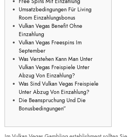
Free Spins Mit Einzahlung
Umsatzbedingungen Für Living
Room Einzahlungsbonus
Vulkan Vegas Benefit Ohne
Einzahlung
Vulkan Vegas Freespins Im
September
Was Verstehen Kann Man Unter
Vulkan Vegas Freispiele Unter
Abzug Von Einzahlung?
Was Sind Vulkan Vegas Freispiele
Unter Abzug Von Einzahlung?
Die Beanspruchung Und Die
Bonusbedingungen”
Im Vulkan Vegas Gambling establishment sollten Sie