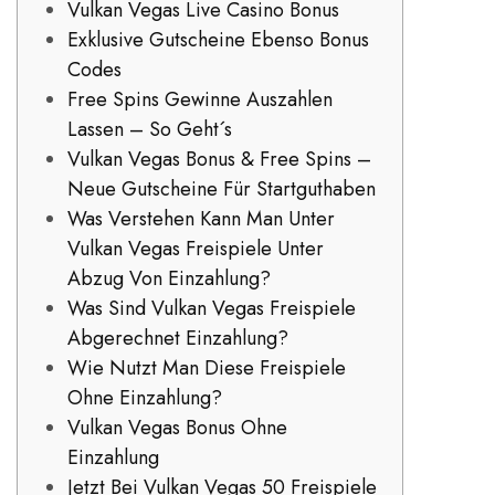
Vulkan Vegas Live Casino Bonus
Exklusive Gutscheine Ebenso Bonus
Codes
Free Spins Gewinne Auszahlen
Lassen – So Geht´s
Vulkan Vegas Bonus & Free Spins –
Neue Gutscheine Für Startguthaben
Was Verstehen Kann Man Unter
Vulkan Vegas Freispiele Unter
Abzug Von Einzahlung?
Was Sind Vulkan Vegas Freispiele
Abgerechnet Einzahlung?
Wie Nutzt Man Diese Freispiele
Ohne Einzahlung?
Vulkan Vegas Bonus Ohne
Einzahlung
Jetzt Bei Vulkan Vegas 50 Freispiele