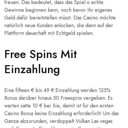
freuen. Das bedeutet, dass das Spiel o echte
Gewinne beginnen kann, noch bevor Ihr eigenes
Geld dafür bereitstellen müsst. Das Casino möchte
natürlich neue Kunden anlocken, die dann auf der
Plattform dauerhaft mit Echtgeld spielen.
Free Spins Mit
Einzahlung
Eine fifteen € bis 49 € Einzahlung werden 125%
Bonus darüber hinaus 50 Freespins vergeben. Es
warten satte 10 € bei Sie, damit ist für den ersten
Casino Bonus keine Einzahlung erforderlich! Um das
Ganze abzurunden, verdoppelt Vulkan Las vegas