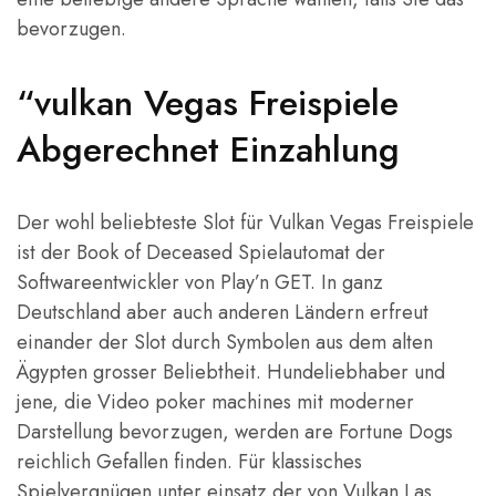
bevorzugen.
“vulkan Vegas Freispiele
Abgerechnet Einzahlung
Der wohl beliebteste Slot für Vulkan Vegas Freispiele
ist der Book of Deceased Spielautomat der
Softwareentwickler von Play’n GET. In ganz
Deutschland aber auch anderen Ländern erfreut
einander der Slot durch Symbolen aus dem alten
Ägypten grosser Beliebtheit. Hundeliebhaber und
jene, die Video poker machines mit moderner
Darstellung bevorzugen, werden are Fortune Dogs
reichlich Gefallen finden. Für klassisches
Spielvergnügen unter einsatz der von Vulkan Las