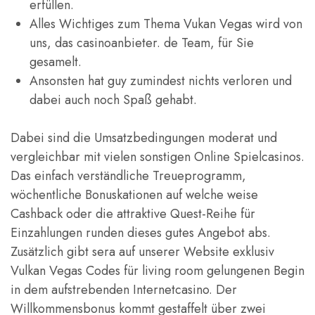
erfüllen.
Alles Wichtiges zum Thema Vukan Vegas wird von
uns, das casinoanbieter. de Team, für Sie
gesamelt.
Ansonsten hat guy zumindest nichts verloren und
dabei auch noch Spaß gehabt.
Dabei sind die Umsatzbedingungen moderat und
vergleichbar mit vielen sonstigen Online Spielcasinos.
Das einfach verständliche Treueprogramm,
wöchentliche Bonuskationen auf welche weise
Cashback oder die attraktive Quest-Reihe für
Einzahlungen runden dieses gutes Angebot abs.
Zusätzlich gibt sera auf unserer Website exklusiv
Vulkan Vegas Codes für living room gelungenen Begin
in dem aufstrebenden Internetcasino. Der
Willkommensbonus kommt gestaffelt über zwei