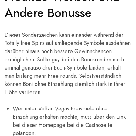
Andere Bonusse
Dieses Sonderzeichen kann einander während der
Totally free Spins auf umliegende Symbole ausdehnen
darüber hinaus noch bessere Gewinnchancen
ermöglichen. Sollte guy bei den Bonusrunden noch
einmal genauso drei Buch-Symbole landen, erhält
man bislang mehr Free rounds. Selbstverständlich
können Boni ohne Einzahlung ziemlich stark in ihrer
Höhe variieren.
Wer unter Vulkan Vegas Freispiele ohne
Einzahlung erhalten möchte, muss über den Link
bei dieser Homepage bei die Casinoseite
gelangen.