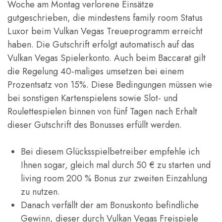
Woche am Montag verlorene Einsätze
gutgeschrieben, die mindestens family room Status
Luxor beim Vulkan Vegas Treueprogramm erreicht
haben. Die Gutschrift erfolgt automatisch auf das
Vulkan Vegas Spielerkonto. Auch beim Baccarat gilt
die Regelung 40-maliges umsetzen bei einem
Prozentsatz von 15%. Diese Bedingungen müssen wie
bei sonstigen Kartenspielens sowie Slot- und
Roulettespielen binnen von fünf Tagen nach Erhalt
dieser Gutschrift des Bonusses erfüllt werden.
Bei diesem Glücksspielbetreiber empfehle ich
Ihnen sogar, gleich mal durch 50 € zu starten und
living room 200 % Bonus zur zweiten Einzahlung
zu nutzen.
Danach verfällt der am Bonuskonto befindliche
Gewinn, dieser durch Vulkan Vegas Freispiele