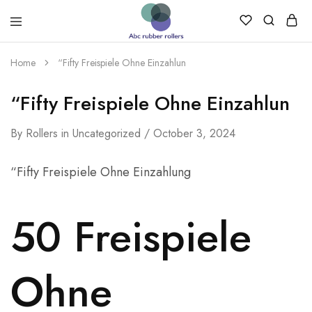
Rollers
Rubber
Rollers
Home
“Fifty Freispiele Ohne Einzahlun
“Fifty Freispiele Ohne Einzahlun
By
Rollers
in
Uncategorized
October 3, 2024
“Fifty Freispiele Ohne Einzahlung
50 Freispiele
Ohne