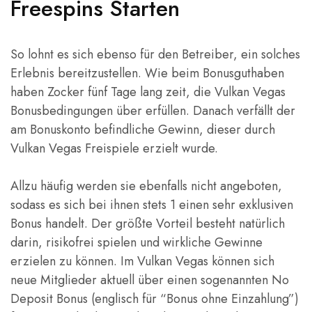
Freespins Starten
So lohnt es sich ebenso für den Betreiber, ein solches
Erlebnis bereitzustellen. Wie beim Bonusguthaben
haben Zocker fünf Tage lang zeit, die Vulkan Vegas
Bonusbedingungen über erfüllen. Danach verfällt der
am Bonuskonto befindliche Gewinn, dieser durch
Vulkan Vegas Freispiele erzielt wurde.
Allzu häufig werden sie ebenfalls nicht angeboten,
sodass es sich bei ihnen stets 1 einen sehr exklusiven
Bonus handelt. Der größte Vorteil besteht natürlich
darin, risikofrei spielen und wirkliche Gewinne
erzielen zu können. Im Vulkan Vegas können sich
neue Mitglieder aktuell über einen sogenannten No
Deposit Bonus (englisch für “Bonus ohne Einzahlung”)