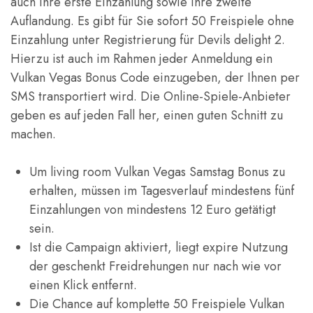
auch Ihre erste Einzahlung sowie Ihre zweite
Auflandung. Es gibt für Sie sofort 50 Freispiele ohne
Einzahlung unter Registrierung für Devils delight 2.
Hierzu ist auch im Rahmen jeder Anmeldung ein
Vulkan Vegas Bonus Code einzugeben, der Ihnen per
SMS transportiert wird. Die Online-Spiele-Anbieter
geben es auf jeden Fall her, einen guten Schnitt zu
machen.
Um living room Vulkan Vegas Samstag Bonus zu
erhalten, müssen im Tagesverlauf mindestens fünf
Einzahlungen von mindestens 12 Euro getätigt
sein.
Ist die Campaign aktiviert, liegt expire Nutzung
der geschenkt Freidrehungen nur nach wie vor
einen Klick entfernt.
Die Chance auf komplette 50 Freispiele Vulkan