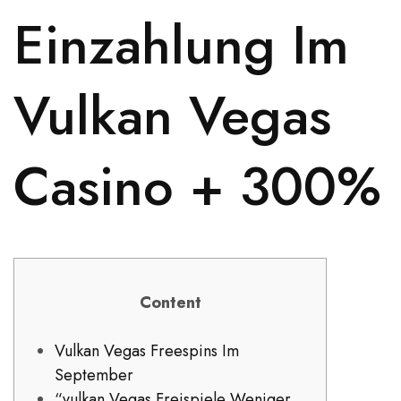
Einzahlung Im
Vulkan Vegas
Casino + 300%
Content
Vulkan Vegas Freespins Im
September
“vulkan Vegas Freispiele Weniger