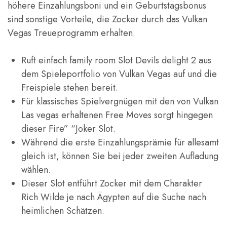
höhere Einzahlungsboni und ein Geburtstagsbonus
sind sonstige Vorteile, die Zocker durch das Vulkan
Vegas Treueprogramm erhalten.
Ruft einfach family room Slot Devils delight 2 aus
dem Spieleportfolio von Vulkan Vegas auf und die
Freispiele stehen bereit.
Für klassisches Spielvergnügen mit den von Vulkan
Las vegas erhaltenen Free Moves sorgt hingegen
dieser Fire” “Joker Slot.
Während die erste Einzahlungsprämie für allesamt
gleich ist, können Sie bei jeder zweiten Aufladung
wählen.
Dieser Slot entführt Zocker mit dem Charakter
Rich Wilde je nach Ägypten auf die Suche nach
heimlichen Schätzen.