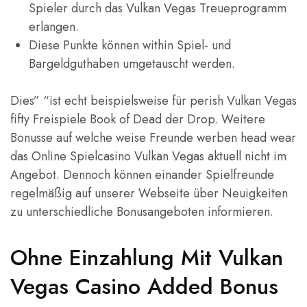
Spieler durch das Vulkan Vegas Treueprogramm
erlangen.
Diese Punkte können within Spiel- und
Bargeldguthaben umgetauscht werden.
Dies” “ist echt beispielsweise für perish Vulkan Vegas
fifty Freispiele Book of Dead der Drop. Weitere
Bonusse auf welche weise Freunde werben head wear
das Online Spielcasino Vulkan Vegas aktuell nicht im
Angebot. Dennoch können einander Spielfreunde
regelmäßig auf unserer Webseite über Neuigkeiten
zu unterschiedliche Bonusangeboten informieren.
Ohne Einzahlung Mit Vulkan
Vegas Casino Added Bonus