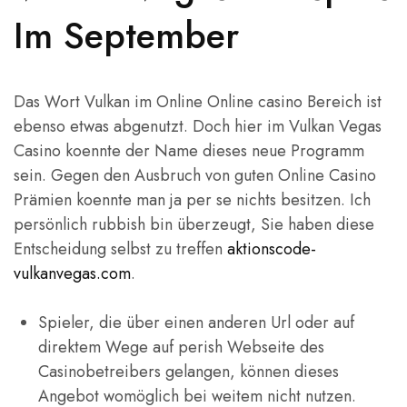
Im September
Das Wort Vulkan im Online Online casino Bereich ist
ebenso etwas abgenutzt. Doch hier im Vulkan Vegas
Casino koennte der Name dieses neue Programm
sein. Gegen den Ausbruch von guten Online Casino
Prämien koennte man ja per se nichts besitzen. Ich
persönlich rubbish bin überzeugt, Sie haben diese
Entscheidung selbst zu treffen
aktionscode-
vulkanvegas.com
.
Spieler, die über einen anderen Url oder auf
direktem Wege auf perish Webseite des
Casinobetreibers gelangen, können dieses
Angebot womöglich bei weitem nicht nutzen.