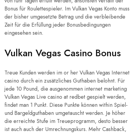
von fünf Tagen erfüllt werden, ansonsten verfällt der
Bonus für Roulettespieler. Im Vulkan Vegas Konto muss
der bisher umgesetzte Betrag und die verbleibende
Zeit für die Erfüllung jeder Bonusbedingungen
eingesehen sein.
Vulkan Vegas Casino Bonus
Treue Kunden werden im or her Vulkan Vegas Internet
casino durch ein zusätzliches Guthaben belohnt. Für
jede 10 Pound, die ausgenommen internet marketing
Vulkan Vegas Live casino at redbet gespielt werden,
findet man 1 Punkt. Diese Punkte können within Spiel-
und Bargeldguthaben umgetauscht werden. Je höher
die erreichte Stufe im Treueprogramm, desto besser
ist auch auch der Umrechnungskurs. Mehr Cashback,