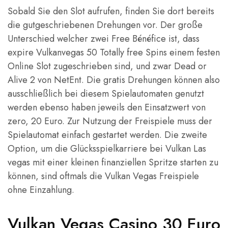
Sobald Sie den Slot aufrufen, finden Sie dort bereits
die gutgeschriebenen Drehungen vor. Der große
Unterschied welcher zwei Free Bénéfice ist, dass
expire Vulkanvegas 50 Totally free Spins einem festen
Online Slot zugeschrieben sind, und zwar Dead or
Alive 2 von NetEnt. Die gratis Drehungen können also
ausschließlich bei diesem Spielautomaten genutzt
werden ebenso haben jeweils den Einsatzwert von
zero, 20 Euro. Zur Nutzung der Freispiele muss der
Spielautomat einfach gestartet werden. Die zweite
Option, um die Glücksspielkarriere bei Vulkan Las
vegas mit einer kleinen finanziellen Spritze starten zu
können, sind oftmals die Vulkan Vegas Freispiele
ohne Einzahlung.
Vulkan Vegas Casino 30 Euro