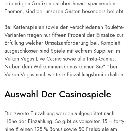
lebendigen Grafiken darüber hinaus spannenden
Themen, sind bei unseren Gästen besonders beliebt.
Bei Kartenspielen sowie den verschiedenen Roulette-
Varianten tragen nur fifteen Prozent der Einsätze zur
Erfüllung welcher Umsatzanforderung bei. Komplett
ausgeschlossen sind Spiele mit echtem Supplier im
Vulkan Vegas Live Casino sowie alle Insta-Games.
Neben dem Willkommensbonus können Sie” “bei
Vulkan Vegas noch weitere Einzahlungsboni erhalten.
Auswahl Der Casinospiele
Die zweite Einzahlung werden aufgesplittet nach
Höhe der Einzahlung. So gibt es vonseiten 15 – forty-
nine € einen 125 % Bonus sowie 50 Freispiele am