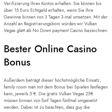
Verifizierung Ihres Kontos erhalten. Sie können bis
über 15 Euro Echtgeld erhalten, wenn Sie Ihre
Gewinne binnen von 3 Tagen 3-mal umsetzen. Mit der
Anzahl an Registrierungsboni würden wir Vulkan
Vegas glatt als No Down payment Casino bezeichnen.
Bester Online Casino
Bonus
Außerdem beträgt dieser höchstmögliche Einsatz,
family room man mit dem Bonus bei Spielen festlegen
kann, jeweils 5 €. Die gratis Vulkan Vegas 25€
müssen binnen von fünf Tagen fünfmal umgesetzt
werden. Dabei ist zu beachten, dass guy die