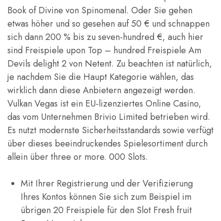
Book of Divine von Spinomenal. Oder Sie gehen
etwas höher und so gesehen auf 50 € und schnappen
sich dann 200 % bis zu seven-hundred €, auch hier
sind Freispiele upon Top – hundred Freispiele Am
Devils delight 2 von Netent. Zu beachten ist natürlich,
je nachdem Sie die Haupt Kategorie wählen, das
wirklich dann diese Anbietern angezeigt werden.
Vulkan Vegas ist ein EU-lizenziertes Online Casino,
das vom Unternehmen Brivio Limited betrieben wird.
Es nutzt modernste Sicherheitsstandards sowie verfügt
über dieses beeindruckendes Spielesortiment durch
allein über three or more. 000 Slots.
Mit Ihrer Registrierung und der Verifizierung
Ihres Kontos können Sie sich zum Beispiel im
übrigen 20 Freispiele für den Slot Fresh fruit