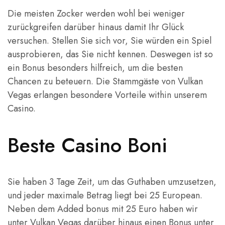
Die meisten Zocker werden wohl bei weniger
zurückgreifen darüber hinaus damit Ihr Glück
versuchen. Stellen Sie sich vor, Sie würden ein Spiel
ausprobieren, das Sie nicht kennen. Deswegen ist so
ein Bonus besonders hilfreich, um die besten
Chancen zu beteuern. Die Stammgäste von Vulkan
Vegas erlangen besondere Vorteile within unserem
Casino.
Beste Casino Boni
Sie haben 3 Tage Zeit, um das Guthaben umzusetzen,
und jeder maximale Betrag liegt bei 25 European.
Neben dem Added bonus mit 25 Euro haben wir
unter Vulkan Vegas darüber hinaus einen Bonus unter