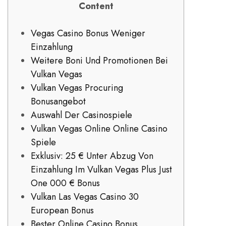
Content
Vegas Casino Bonus Weniger
Einzahlung
Weitere Boni Und Promotionen Bei
Vulkan Vegas
Vulkan Vegas Procuring
Bonusangebot
Auswahl Der Casinospiele
Vulkan Vegas Online Online Casino
Spiele
Exklusiv: 25 € Unter Abzug Von
Einzahlung Im Vulkan Vegas Plus Just
One 000 € Bonus
Vulkan Las Vegas Casino 30
European Bonus
Bester Online Casino Bonus