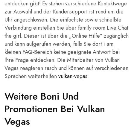
entdecken gibt! Es stehen verschiedene Kontaktwege
zur Auswahl und der Kundensupport ist rund um die
Uhr angeschlossen. Die einfachste sowie schnellste
Verbindung einstellen Sie über family room Live Chat
the girl. Dieser ist über die „Online Hilfe“ zugänglich
und kann aufgerufen werden, falls Sie dort i am
kleinen FAQ-Bereich keine geeignete Antwort bei
Ihre Frage entdecken. Die Mitarbeiter von Vulkan
Vegas reagieren rasch und können auf verschiedenen
Sprachen weiterhelfen
vulkan-vegas
.
Weitere Boni Und
Promotionen Bei Vulkan
Vegas