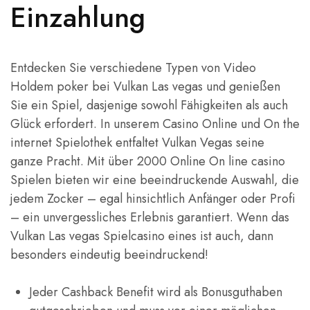
Einzahlung
Entdecken Sie verschiedene Typen von Video
Holdem poker bei Vulkan Las vegas und genießen
Sie ein Spiel, dasjenige sowohl Fähigkeiten als auch
Glück erfordert. In unserem Casino Online und On the
internet Spielothek entfaltet Vulkan Vegas seine
ganze Pracht. Mit über 2000 Online On line casino
Spielen bieten wir eine beeindruckende Auswahl, die
jedem Zocker – egal hinsichtlich Anfänger oder Profi
– ein unvergessliches Erlebnis garantiert. Wenn das
Vulkan Las vegas Spielcasino eines ist auch, dann
besonders eindeutig beeindruckend!
Jeder Cashback Benefit wird als Bonusguthaben