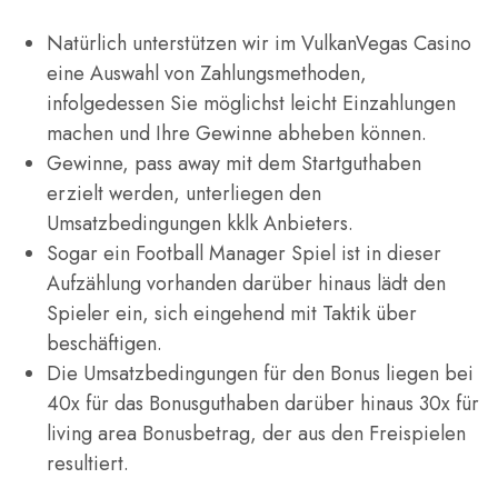
Natürlich unterstützen wir im VulkanVegas Casino
eine Auswahl von Zahlungsmethoden,
infolgedessen Sie möglichst leicht Einzahlungen
machen und Ihre Gewinne abheben können.
Gewinne, pass away mit dem Startguthaben
erzielt werden, unterliegen den
Umsatzbedingungen kklk Anbieters.
Sogar ein Football Manager Spiel ist in dieser
Aufzählung vorhanden darüber hinaus lädt den
Spieler ein, sich eingehend mit Taktik über
beschäftigen.
Die Umsatzbedingungen für den Bonus liegen bei
40x für das Bonusguthaben darüber hinaus 30x für
living area Bonusbetrag, der aus den Freispielen
resultiert.