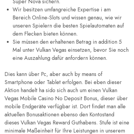
Super Nova sichern.
Wir besitzen umfangreiche Expertise i am
Bereich Online-Slots und wissen genau, wie wir
unseren Spielern die besten Spielautomaten auf
dem Flecken bieten können.
Sie müssen den erhaltenen Betrag in addition 5
Mal unter Vulkan Vegas einsetzen, bevor Sie noch
eine Auszahlung dafür anfordern können.
Dies kann über Pc, aber auch by means of
Smartphone oder Tablet erfolgen. Bei eben dieser
Aktion handelt ha sido sich auch um einen Vulkan
Vegas Mobile Casino No Deposit Bonus, dieser über
mobile Endgeräte verfügbar ist. Dort findet man alle
aktuellen Bonusaktionen ebenso den Kontostand
dieses Vulkan Vegas Reward Guthabens. Stufe ist eine
minimale Maßeinheit für Ihre Leistungen in unserem