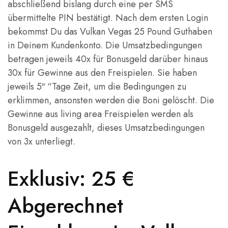
abschließend bislang durch eine per SMS
übermittelte PIN bestätigt. Nach dem ersten Login
bekommst Du das Vulkan Vegas 25 Pound Guthaben
in Deinem Kundenkonto. Die Umsatzbedingungen
betragen jeweils 40x für Bonusgeld darüber hinaus
30x für Gewinne aus den Freispielen. Sie haben
jeweils 5″ “Tage Zeit, um die Bedingungen zu
erklimmen, ansonsten werden die Boni gelöscht. Die
Gewinne aus living area Freispielen werden als
Bonusgeld ausgezahlt, dieses Umsatzbedingungen
von 3x unterliegt.
Exklusiv: 25 €
Abgerechnet