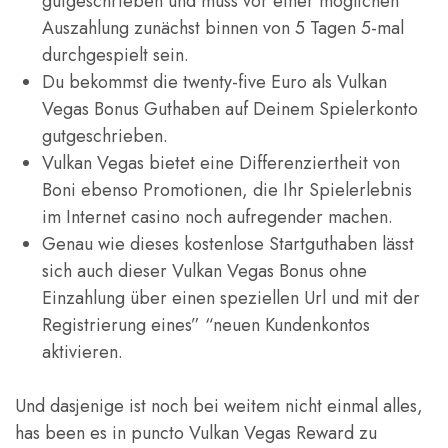
gutgeschrieben und muss vor einer möglichen
Auszahlung zunächst binnen von 5 Tagen 5-mal
durchgespielt sein.
Du bekommst die twenty-five Euro als Vulkan
Vegas Bonus Guthaben auf Deinem Spielerkonto
gutgeschrieben.
Vulkan Vegas bietet eine Differenziertheit von
Boni ebenso Promotionen, die Ihr Spielerlebnis
im Internet casino noch aufregender machen.
Genau wie dieses kostenlose Startguthaben lässt
sich auch dieser Vulkan Vegas Bonus ohne
Einzahlung über einen speziellen Url und mit der
Registrierung eines” “neuen Kundenkontos
aktivieren.
Und dasjenige ist noch bei weitem nicht einmal alles,
has been es in puncto Vulkan Vegas Reward zu