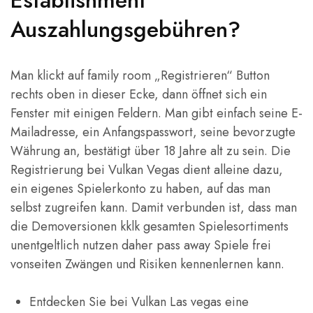
Auszahlungsgebühren?
Man klickt auf family room „Registrieren“ Button
rechts oben in dieser Ecke, dann öffnet sich ein
Fenster mit einigen Feldern. Man gibt einfach seine E-
Mailadresse, ein Anfangspasswort, seine bevorzugte
Währung an, bestätigt über 18 Jahre alt zu sein. Die
Registrierung bei Vulkan Vegas dient alleine dazu,
ein eigenes Spielerkonto zu haben, auf das man
selbst zugreifen kann. Damit verbunden ist, dass man
die Demoversionen kklk gesamten Spielesortiments
unentgeltlich nutzen daher pass away Spiele frei
vonseiten Zwängen und Risiken kennenlernen kann.
Entdecken Sie bei Vulkan Las vegas eine