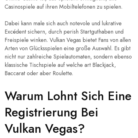
Casinospiele auf ihren Mobiltelefonen zu spielen.
Dabei kann male sich auch notevole und lukrative
Excédent sichern, durch perish Startguthaben und
Freispiele winken. Vulkan Vegas bietet Fans von allen
Arten von Glücksspielen eine große Auswahl. Es gibt
nicht nur zahlreiche Spielautomaten, sondern ebenso
klassische Tischspiele auf welche art Blackjack,
Baccarat oder aber Roulette.
Warum Lohnt Sich Eine
Registrierung Bei
Vulkan Vegas?