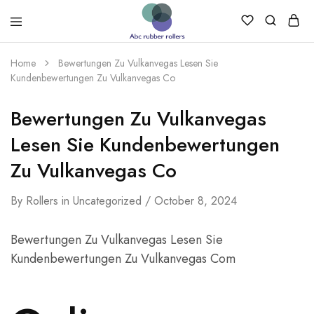
Rollers
Rubber
Rollers
Home
Bewertungen Zu Vulkanvegas Lesen Sie
Kundenbewertungen Zu Vulkanvegas Co
Bewertungen Zu Vulkanvegas
Lesen Sie Kundenbewertungen
Zu Vulkanvegas Co
By
Rollers
in
Uncategorized
October 8, 2024
Bewertungen Zu Vulkanvegas Lesen Sie
Kundenbewertungen Zu Vulkanvegas Com