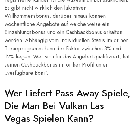
Es gibt nicht wirklich den lukrativen
Willkommensbonus, darüber hinaus können
wöchentliche Angebote auf welche weise ein
Einzahlungsbonus und ein Cashbackbonus erhalten
werden. Abhängig vom individuellen Status im or her
Treueprogramm kann der Faktor zwischen 3% und
12% liegen. Wer sich für das Angebot qualifiziert, hat
seinen Cashbackbonus im or her Profil unter
„verfügbare Boni“.
Wer Liefert Pass Away Spiele,
Die Man Bei Vulkan Las
Vegas Spielen Kann?