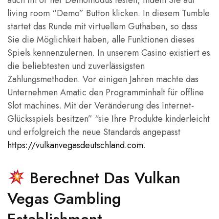
living room “Demo” Button klicken. In diesem Tumble
startet das Runde mit virtuellem Guthaben, so dass
Sie die Möglichkeit haben, alle Funktionen dieses
Spiels kennenzulernen. In unserem Casino existiert es
die beliebtesten und zuverlässigsten
Zahlungsmethoden. Vor einigen Jahren machte das
Unternehmen Amatic den Programminhalt für offline
Slot machines. Mit der Veränderung des Internet-
Glücksspiels besitzen” “sie Ihre Produkte kinderleicht
und erfolgreich the neue Standards angepasst
https://vulkanvegasdeutschland.com
.
Berechnet Das Vulkan
Vegas Gambling
Establishment