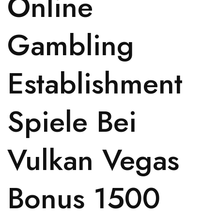
Online
Gambling
Establishment
Spiele Bei
Vulkan Vegas
Bonus 1500