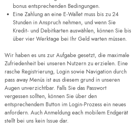
bonus entsprechenden Bedingungen.
Eine Zahlung an eine E-Wallet muss bis zu 24
Stunden in Anspruch nehmen, und wenn Sie
Kredit- und Debitkarten auswählen, können Sie bis
über vier Werktage bei Ihr Geld warten müssen.
Wir haben es uns zur Aufgabe gesetzt, die maximale
Zufriedenheit bei unseren Nutzern zu erzielen. Eine
rasche Registrierung, Login sowie Navigation durch
pass away Menüs ist aus diesem grund in unseren
Augen unverzichtbar. Falls Sie das Passwort
vergessen sollten, können Sie über den
entsprechendem Button im Login-Prozess ein neues
anfordern. Auch Anmeldung each mobilem Endgerät
stellt bei uns kein Issue dar.