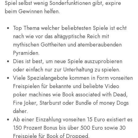
Spiel selbst wenig Sonderfunktionen gibt, expire
beim Gewinnen helfen.
Top Thema welcher beliebtesten Spiele ist echt
nach wie vor das altägyptische Reich mit
mythischen Gottheiten und atemberaubenden
Pyramiden.
Dies ist best, um neue Spiele auszuprobieren
oder einfach nur zur Unterhaltung zu spielen.
Viele Spezialangebote kommen in Form vonseiten
Freispielen für bekannte und beliebte Video
poker machines wie Book associated with Dead,
Fire Joker, Starburst oder Bundle of money Dogs
daher.
Ab einer Einzahlung vonseiten 15 Euro existiert es
150 Prozent Bonus bis über 500 Euro sowie 30
Freispiele für Book of Dropped.