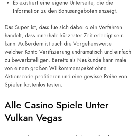
Es existiert eine eigene Unterseite, die die
Information zu den Bonusangeboten anzeigt.
Das Super ist, dass fue sich dabei o ein Verfahren
handelt, dass innerhalb kürzester Zeit erledigt sein
kann. Außerdem ist auch die Vorgehensweise
welcher Konto Verifizierung undramatisch und einfach
zu bewerkstelligen. Bereits als Neukunde kann male
von einem großen Willkommenspaket ohne
Aktionscode profitieren und eine gewisse Reihe von
Spielen kostenlos testen.
Alle Casino Spiele Unter
Vulkan Vegas