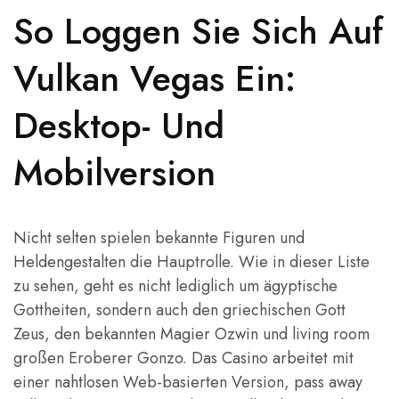
So Loggen Sie Sich Auf
Vulkan Vegas Ein:
Desktop- Und
Mobilversion
Nicht selten spielen bekannte Figuren und
Heldengestalten die Hauptrolle. Wie in dieser Liste
zu sehen, geht es nicht lediglich um ägyptische
Gottheiten, sondern auch den griechischen Gott
Zeus, den bekannten Magier Ozwin und living room
großen Eroberer Gonzo. Das Casino arbeitet mit
einer nahtlosen Web-basierten Version, pass away