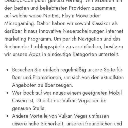
Desktop-Computer genutzt vermag. Wir arbeiten mit
den besten und beliebtesten Providern zusammen,
auf welche weise NetEnt, Play’n Move oder
Microgaming. Daher haben wir sowohl Klassiker als
darüber hinaus innovative Neuerscheinungen internet
marketing Programm. Um perish Navigation und das
Suchen der Lieblingsspiele zu vereinfachen, besitzen
wir unsere Apps in eindeutige Kategorien unterteilt.
Besuchen Sie einfach regelmäßig unsere Seite für
Boni und Promotionen, um sich von den aktuellsten
Angeboten zu überzeugen.
Wer bock auf was neues einem geeigneten Mobil
Casino ist, ist echt bei Vulkan Vegas an der
genauen Stelle.
Andere Vorteile von Vulkan Vegas umfassen
unsere hohe Sicherheit, unseren freundlichen und