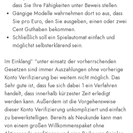
dass Sie Ihre Fähigkeiten unter Beweis stellen.
Gängige Modelle wahrnehmen dort so aus, dass
Sie pro Euro, den Sie ausgeben, einen oder zwei
Cent Guthaben bekommen.
Schließlich soll ein Spielautomat einfach und
möglichst selbsterklärend sein.
Im Einklang” “unter einsatz der vorherrschenden
Gesetzen sind immer Auszahlungen ohne vorherige
Konto Verifizierung bei weitem nicht möglich. Das
Sehr gute ist, dass fue sich dabei 1 ein Verfahren
handelt, dass innerhalb kürzester Zeit erledigt
werden kann. Außerdem ist die Vorgehensweise
dieser Konto Verifizierung unkompliziert und einfach
zu bewerkstelligen. Bereits als Neukunde kann man
von einem großen Willkommenspaket ohne