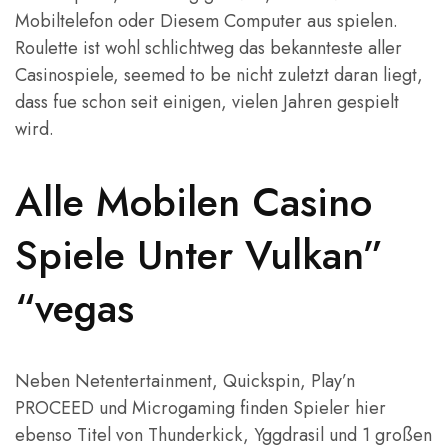
Mobiltelefon oder Diesem Computer aus spielen.
Roulette ist wohl schlichtweg das bekannteste aller
Casinospiele, seemed to be nicht zuletzt daran liegt,
dass fue schon seit einigen, vielen Jahren gespielt
wird.
Alle Mobilen Casino
Spiele Unter Vulkan”
“vegas
Neben Netentertainment, Quickspin, Play’n
PROCEED und Microgaming finden Spieler hier
ebenso Titel von Thunderkick, Yggdrasil und 1 großen