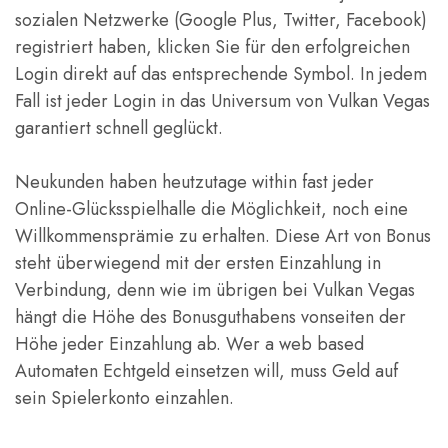
sozialen Netzwerke (Google Plus, Twitter, Facebook)
registriert haben, klicken Sie für den erfolgreichen
Login direkt auf das entsprechende Symbol. In jedem
Fall ist jeder Login in das Universum von Vulkan Vegas
garantiert schnell geglückt.
Neukunden haben heutzutage within fast jeder
Online-Glücksspielhalle die Möglichkeit, noch eine
Willkommensprämie zu erhalten. Diese Art von Bonus
steht überwiegend mit der ersten Einzahlung in
Verbindung, denn wie im übrigen bei Vulkan Vegas
hängt die Höhe des Bonusguthabens vonseiten der
Höhe jeder Einzahlung ab. Wer a web based
Automaten Echtgeld einsetzen will, muss Geld auf
sein Spielerkonto einzahlen.