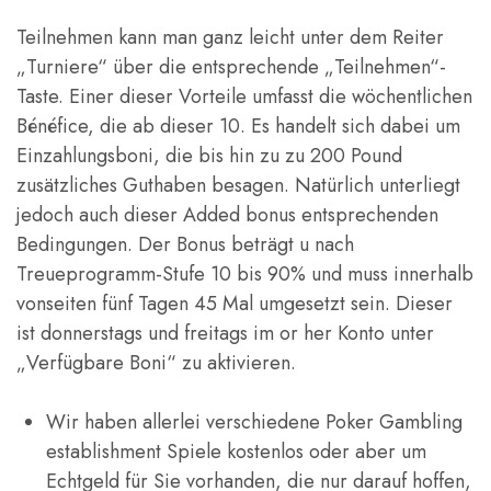
Teilnehmen kann man ganz leicht unter dem Reiter
„Turniere“ über die entsprechende „Teilnehmen“-
Taste. Einer dieser Vorteile umfasst die wöchentlichen
Bénéfice, die ab dieser 10. Es handelt sich dabei um
Einzahlungsboni, die bis hin zu zu 200 Pound
zusätzliches Guthaben besagen. Natürlich unterliegt
jedoch auch dieser Added bonus entsprechenden
Bedingungen. Der Bonus beträgt u nach
Treueprogramm-Stufe 10 bis 90% und muss innerhalb
vonseiten fünf Tagen 45 Mal umgesetzt sein. Dieser
ist donnerstags und freitags im or her Konto unter
„Verfügbare Boni“ zu aktivieren.
Wir haben allerlei verschiedene Poker Gambling
establishment Spiele kostenlos oder aber um
Echtgeld für Sie vorhanden, die nur darauf hoffen,