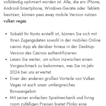
vollständig optimiert worden ist. Alle, die ein iPhone,
Android-Smartphone, Windows-Geräte oder Tablets
besitzen, können pass away mobile Version nutzen
vulkan vegas
.
Sobald Ihr Konto erstellt ist, können Sie sich mit
Ihren Zugangsdaten sowohl in der mobilen Online
casino App als darüber hinaus in der Desktop-
Version des Casinos authentifizieren.
Lesen Sie weiter, um schon inzwischen einen
Vorgeschmack zu bekommen, was Sie im Jahr
2024 bei uns erwartet.
Einer der anderen großen Vorteile von Vulkan
Vegas ist auch unser umfangreiches
Bonusangebot.
Mit seiner einfachen Spielmechanik und living
room zufälligen Preisen bietet Plinko eine