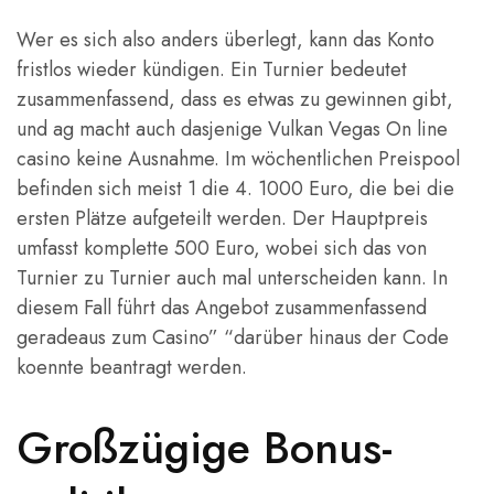
Wer es sich also anders überlegt, kann das Konto
fristlos wieder kündigen. Ein Turnier bedeutet
zusammenfassend, dass es etwas zu gewinnen gibt,
und ag macht auch dasjenige Vulkan Vegas On line
casino keine Ausnahme. Im wöchentlichen Preispool
befinden sich meist 1 die 4. 1000 Euro, die bei die
ersten Plätze aufgeteilt werden. Der Hauptpreis
umfasst komplette 500 Euro, wobei sich das von
Turnier zu Turnier auch mal unterscheiden kann. In
diesem Fall führt das Angebot zusammenfassend
geradeaus zum Casino” “darüber hinaus der Code
koennte beantragt werden.
Großzügige Bonus-