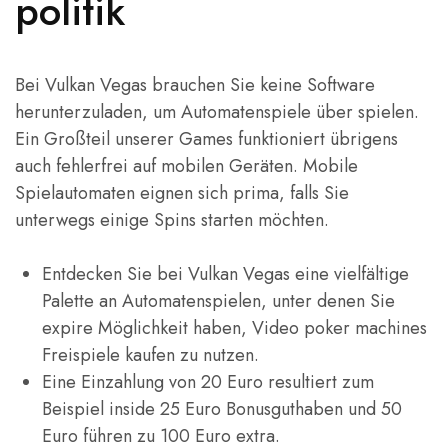
politik
Bei Vulkan Vegas brauchen Sie keine Software
herunterzuladen, um Automatenspiele über spielen.
Ein Großteil unserer Games funktioniert übrigens
auch fehlerfrei auf mobilen Geräten. Mobile
Spielautomaten eignen sich prima, falls Sie
unterwegs einige Spins starten möchten.
Entdecken Sie bei Vulkan Vegas eine vielfältige
Palette an Automatenspielen, unter denen Sie
expire Möglichkeit haben, Video poker machines
Freispiele kaufen zu nutzen.
Eine Einzahlung von 20 Euro resultiert zum
Beispiel inside 25 Euro Bonusguthaben und 50
Euro führen zu 100 Euro extra.