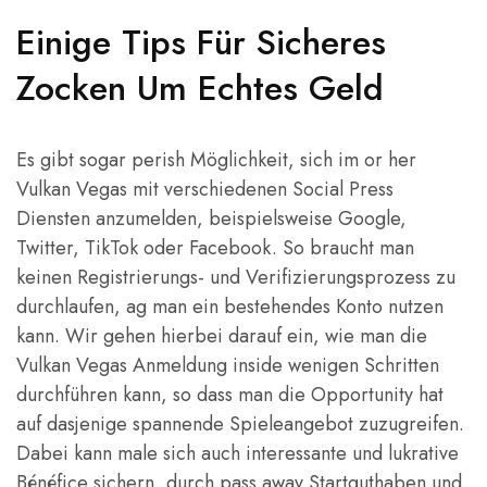
Einige Tips Für Sicheres
Zocken Um Echtes Geld
Es gibt sogar perish Möglichkeit, sich im or her
Vulkan Vegas mit verschiedenen Social Press
Diensten anzumelden, beispielsweise Google,
Twitter, TikTok oder Facebook. So braucht man
keinen Registrierungs- und Verifizierungsprozess zu
durchlaufen, ag man ein bestehendes Konto nutzen
kann. Wir gehen hierbei darauf ein, wie man die
Vulkan Vegas Anmeldung inside wenigen Schritten
durchführen kann, so dass man die Opportunity hat
auf dasjenige spannende Spieleangebot zuzugreifen.
Dabei kann male sich auch interessante und lukrative
Bénéfice sichern, durch pass away Startguthaben und