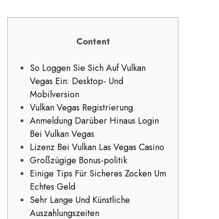
Content
So Loggen Sie Sich Auf Vulkan
Vegas Ein: Desktop- Und
Mobilversion
Vulkan Vegas Registrierung
Anmeldung Darüber Hinaus Login
Bei Vulkan Vegas
Lizenz Bei Vulkan Las Vegas Casino
Großzügige Bonus-politik
Einige Tips Für Sicheres Zocken Um
Echtes Geld
Sehr Lange Und Künstliche
Auszahlungszeiten