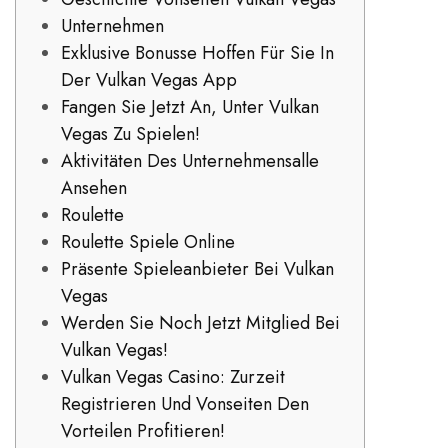
Unternehmen
Exklusive Bonusse Hoffen Für Sie In
Der Vulkan Vegas App
Fangen Sie Jetzt An, Unter Vulkan
Vegas Zu Spielen!
Aktivitäten Des Unternehmensalle
Ansehen
Roulette
Roulette Spiele Online
Präsente Spieleanbieter Bei Vulkan
Vegas
Werden Sie Noch Jetzt Mitglied Bei
Vulkan Vegas!
Vulkan Vegas Casino: Zurzeit
Registrieren Und Vonseiten Den
Vorteilen Profitieren!