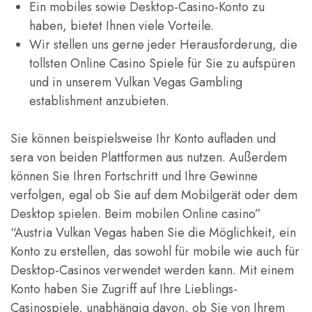
Ein mobiles sowie Desktop-Casino-Konto zu
haben, bietet Ihnen viele Vorteile.
Wir stellen uns gerne jeder Herausforderung, die
tollsten Online Casino Spiele für Sie zu aufspüren
und in unserem Vulkan Vegas Gambling
establishment anzubieten.
Sie können beispielsweise Ihr Konto aufladen und
sera von beiden Plattformen aus nutzen. Außerdem
können Sie Ihren Fortschritt und Ihre Gewinne
verfolgen, egal ob Sie auf dem Mobilgerät oder dem
Desktop spielen. Beim mobilen Online casino”
“Austria Vulkan Vegas haben Sie die Möglichkeit, ein
Konto zu erstellen, das sowohl für mobile wie auch für
Desktop-Casinos verwendet werden kann. Mit einem
Konto haben Sie Zugriff auf Ihre Lieblings-
Casinospiele, unabhängig davon, ob Sie von Ihrem