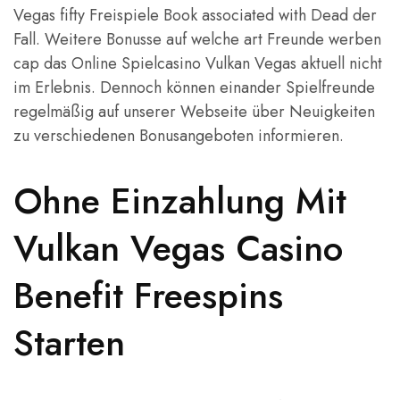
Vegas fifty Freispiele Book associated with Dead der
Fall. Weitere Bonusse auf welche art Freunde werben
cap das Online Spielcasino Vulkan Vegas aktuell nicht
im Erlebnis. Dennoch können einander Spielfreunde
regelmäßig auf unserer Webseite über Neuigkeiten
zu verschiedenen Bonusangeboten informieren.
Ohne Einzahlung Mit
Vulkan Vegas Casino
Benefit Freespins
Starten