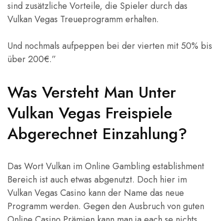
sind zusätzliche Vorteile, die Spieler durch das
Vulkan Vegas Treueprogramm erhalten.
Und nochmals aufpeppen bei der vierten mit 50% bis
über 200€.”
Was Versteht Man Unter
Vulkan Vegas Freispiele
Abgerechnet Einzahlung?
Das Wort Vulkan im Online Gambling establishment
Bereich ist auch etwas abgenutzt. Doch hier im
Vulkan Vegas Casino kann der Name das neue
Programm werden. Gegen den Ausbruch von guten
Online Casino Prämien kann man ja each se nichts