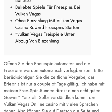
Bonusse
Beliebte Spiele Für Freespins Bei
Vulkan Vegas
Ohne Einzahlung Mit Vulkan Vegas
Casino Reward Freespins Starten
“vulkan Vegas Freispiele Unter
Abzug Von Einzahlung
Öffnen Sie den Bonusspielautomaten und die
Freespins werden automatisch verfügbar sein. Bitte
berücksichtigen Sie die zeitliche Vorgabe, das
Erlebnis ist nur a couple of Tage gültig. Ich habe mit
meinen Free-Spin-Runden direkt einen echt guten
Gewinn” “erzielt. Selbstverständlich kommt das
Vulkan Vegas On line casino mit vielen Sprachen
daher. Also können Sie auf Deutsch die Seite und