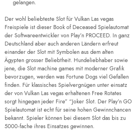
gelangen.
Der wohl beliebteste Slot für Vulkan Las vegas
Freispiele ist dieser Book of Deceased Spielautomat
der Softwareentwickler von Play’n PROCEED. In ganz
Deutschland aber auch anderen Ländern erfreut
einander der Slot mit Symbolen aus dem alten
Ägypten grosser Beliebtheit. Hundeliebhaber sowie
jene, die Slot machine games mit moderner Grafik
bevorzugen, werden was Fortune Dogs viel Gefallen
finden. Für klassisches Spielvergnügen unter einsatz
der von Vulkan Las vegas erhaltenen Free Rotates
sorgt hingegen jeder Fire” “Joker Slot. Der Play’n GO
Spielautomat ist echt für seine hohen Gewinnchancen
bekannt. Spieler können bei diesem Slot das bis zu
5000-fache ihres Einsatzes gewinnen.