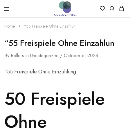
Rollers
Rubber
Rollers
Home
“55 Freispiele Ohne Einzahlun
“55 Freispiele Ohne Einzahlun
By
Rollers
in
Uncategorized
October 6, 2024
“55 Freispiele Ohne Einzahlung
50 Freispiele
Ohne