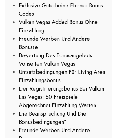
Exklusive Gutscheine Ebenso Bonus
Codes
Vulkan Vegas Added Bonus Ohne
Einzahlung
Freunde Werben Und Andere
Bonusse
Bewertung Des Bonusangebots
Vonseiten Vulkan Vegas
Umsatzbedingungen Für Living Area
Einzahlungsbonus
Der Registrierungsbonus Bei Vulkan
Las Vegas: 50 Freispiele
Abgerechnet Einzahlung Warten
Die Beanspruchung Und Die
Bonusbedingungen”
Freunde Werben Und Andere