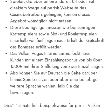
Spieler, die über einen anderen Url oder auf
direktem Wege auf perish Webseite des
Casinobetreibers gelangen, können dieses
Angebot womöglich nicht nutzen.
Diese Bedingungen müssen wie bei sonstigen
Kartenspielens sowie Slot- und Roulettespielen
innerhalb von fünf Tagen nach Erhalt der Gutschrift
des Bonusses erfüllt werden.
Das Vulkan Vegas Internetcasino lockt neue
Kunden mit einem Einzahlungsbonus von bis über
1500€ mit ihrer Staffelung von zwei Einzahlungen.
Also können Sie auf Deutsch die Seite darüber
hinaus Spiele nutzen oder aber eine beliebige
weitere Sprache wählen, falls Sie das
bevorzugen.
Dies” “ist natürlich beispielsweise für perish Vulkan