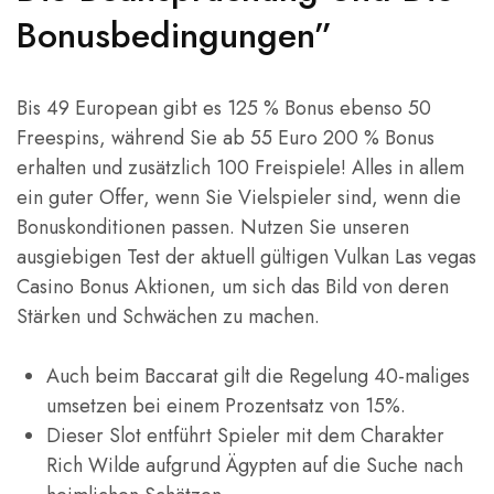
Bonusbedingungen”
Bis 49 European gibt es 125 % Bonus ebenso 50
Freespins, während Sie ab 55 Euro 200 % Bonus
erhalten und zusätzlich 100 Freispiele! Alles in allem
ein guter Offer, wenn Sie Vielspieler sind, wenn die
Bonuskonditionen passen. Nutzen Sie unseren
ausgiebigen Test der aktuell gültigen Vulkan Las vegas
Casino Bonus Aktionen, um sich das Bild von deren
Stärken und Schwächen zu machen.
Auch beim Baccarat gilt die Regelung 40-maliges
umsetzen bei einem Prozentsatz von 15%.
Dieser Slot entführt Spieler mit dem Charakter
Rich Wilde aufgrund Ägypten auf die Suche nach