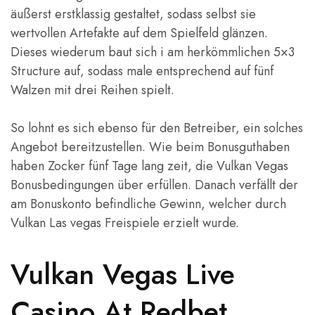
äußerst erstklassig gestaltet, sodass selbst sie
wertvollen Artefakte auf dem Spielfeld glänzen.
Dieses wiederum baut sich i am herkömmlichen 5×3
Structure auf, sodass male entsprechend auf fünf
Walzen mit drei Reihen spielt.
So lohnt es sich ebenso für den Betreiber, ein solches
Angebot bereitzustellen. Wie beim Bonusguthaben
haben Zocker fünf Tage lang zeit, die Vulkan Vegas
Bonusbedingungen über erfüllen. Danach verfällt der
am Bonuskonto befindliche Gewinn, welcher durch
Vulkan Las vegas Freispiele erzielt wurde.
Vulkan Vegas Live
Casino At Redbet