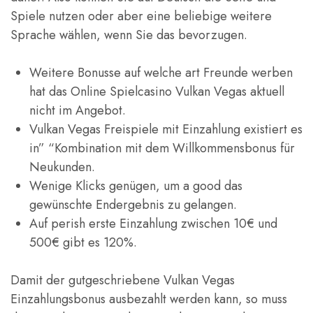
Spiele nutzen oder aber eine beliebige weitere
Sprache wählen, wenn Sie das bevorzugen.
Weitere Bonusse auf welche art Freunde werben
hat das Online Spielcasino Vulkan Vegas aktuell
nicht im Angebot.
Vulkan Vegas Freispiele mit Einzahlung existiert es
in” “Kombination mit dem Willkommensbonus für
Neukunden.
Wenige Klicks genügen, um a good das
gewünschte Endergebnis zu gelangen.
Auf perish erste Einzahlung zwischen 10€ und
500€ gibt es 120%.
Damit der gutgeschriebene Vulkan Vegas
Einzahlungsbonus ausbezahlt werden kann, so muss