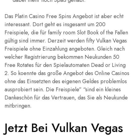
dabei mehr noch Spaß gehabt.
Das Platin Casino Free Spins Angebot ist aber echt
interessant. Dort geht es insgesamt um 200
Freispiele, die für family room Slot Book of the Fallen
gültig sind immer. Derzeit werden fifty Vulkan Vegas
Freispiele ohne Einzahlung angeboten. Gleich nach
welcher Registrierung bekommen Neukunden 50
Free Rotates für den Spielautomaten Dead or Living
2. So koennte das große Angebot des Online Casinos
ohne das Einsetzten des eigenen Geldes problemlos
ausprobiert sein. Die Freispiele” “sind ein kleines
Dankeschön für das Vertrauen, das Sie als Neukunde
mitbringen.
Jetzt Bei Vulkan Vegas