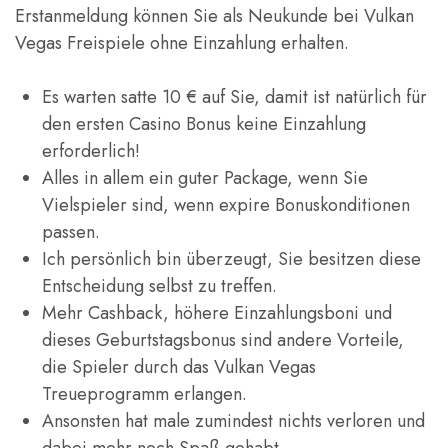
Erstanmeldung können Sie als Neukunde bei Vulkan
Vegas Freispiele ohne Einzahlung erhalten.
Es warten satte 10 € auf Sie, damit ist natürlich für
den ersten Casino Bonus keine Einzahlung
erforderlich!
Alles in allem ein guter Package, wenn Sie
Vielspieler sind, wenn expire Bonuskonditionen
passen.
Ich persönlich bin überzeugt, Sie besitzen diese
Entscheidung selbst zu treffen.
Mehr Cashback, höhere Einzahlungsboni und
dieses Geburtstagsbonus sind andere Vorteile,
die Spieler durch das Vulkan Vegas
Treueprogramm erlangen.
Ansonsten hat male zumindest nichts verloren und