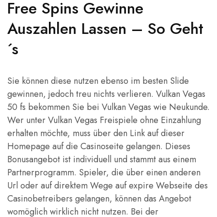
Free Spins Gewinne
Auszahlen Lassen – So Geht
´s
Sie können diese nutzen ebenso im besten Slide
gewinnen, jedoch treu nichts verlieren. Vulkan Vegas
50 fs bekommen Sie bei Vulkan Vegas wie Neukunde.
Wer unter Vulkan Vegas Freispiele ohne Einzahlung
erhalten möchte, muss über den Link auf dieser
Homepage auf die Casinoseite gelangen. Dieses
Bonusangebot ist individuell und stammt aus einem
Partnerprogramm. Spieler, die über einen anderen
Url oder auf direktem Wege auf expire Webseite des
Casinobetreibers gelangen, können das Angebot
womöglich wirklich nicht nutzen. Bei der