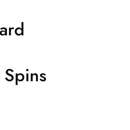
ard
 Spins