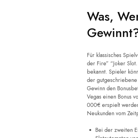
Was, Wen
Gewinnt
Für klassisches Spie
der Fire” “Joker Slot
bekannt. Spieler kön
der gutgeschriebene 
Gewinn den Bonusbet
Vegas einen Bonus vo
000€ erspielt werden
Neukunden vom Zeitpu
Bei der zweiten E