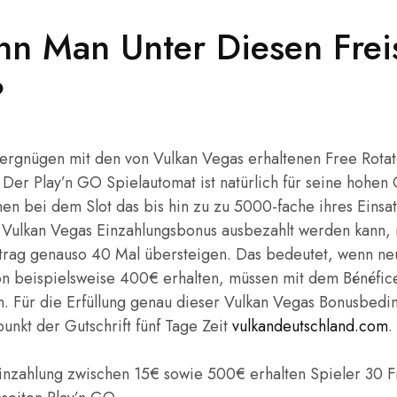
n Man Unter Diesen Frei
?
lvergnügen mit den von Vulkan Vegas erhaltenen Free Rota
. Der Play’n GO Spielautomat ist natürlich für seine hohe
nen bei dem Slot das bis hin zu zu 5000-fache ihres Eins
Vulkan Vegas Einzahlungsbonus ausbezahlt werden kann, 
rag genauso 40 Mal übersteigen. Das bedeutet, wenn ne
n beispielsweise 400€ erhalten, müssen mit dem Bénéfic
. Für die Erfüllung genau dieser Vulkan Vegas Bonusbed
nkt der Gutschrift fünf Tage Zeit
vulkandeutschland.com
.
inzahlung zwischen 15€ sowie 500€ erhalten Spieler 30 Fr