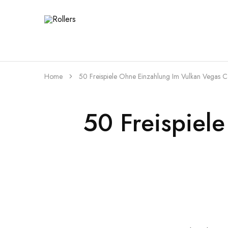
Rollers
Rubber
Rollers
Home
50 Freispiele Ohne Einzahlung Im Vulkan Vegas 
50 Freispiel