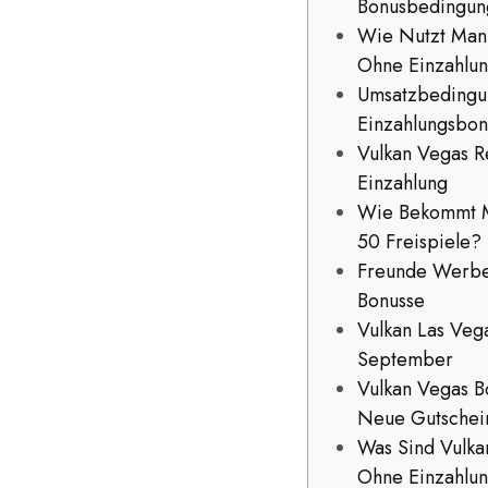
Bonusbedingun
Wie Nutzt Man 
Ohne Einzahlu
Umsatzbedingu
Einzahlungsbon
Vulkan Vegas 
Einzahlung
Wie Bekommt M
50 Freispiele?
Freunde Werb
Bonusse
Vulkan Las Veg
September
Vulkan Vegas B
Neue Gutschein
Was Sind Vulka
Ohne Einzahlu