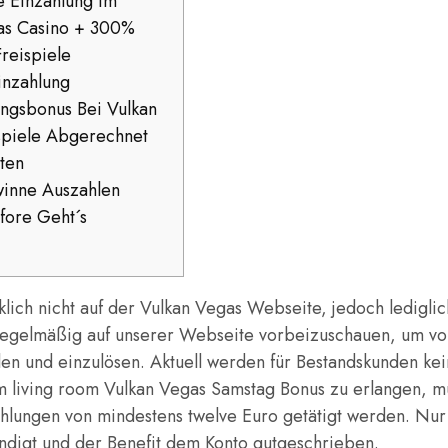
e Einzahlung Im
as Casino + 300%
reispiele
inzahlung
ungsbonus Bei Vulkan
spiele Abgerechnet
ten
inne Auszahlen
fore Geht´s
lich nicht auf der Vulkan Vegas Webseite, jedoch lediglic
 regelmäßig auf unserer Webseite vorbeizuschauen, um v
n und einzulösen. Aktuell werden für Bestandskunden ke
living room Vulkan Vegas Samstag Bonus zu erlangen, mü
ahlungen von mindestens twelve Euro getätigt werden. Nur
ändigt und der Benefit dem Konto gutgeschrieben.