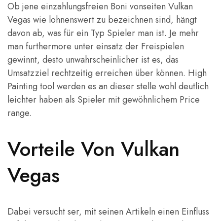
Ob jene einzahlungsfreien Boni vonseiten Vulkan
Vegas wie lohnenswert zu bezeichnen sind, hängt
davon ab, was für ein Typ Spieler man ist. Je mehr
man furthermore unter einsatz der Freispielen
gewinnt, desto unwahrscheinlicher ist es, das
Umsatzziel rechtzeitig erreichen über können. High
Painting tool werden es an dieser stelle wohl deutlich
leichter haben als Spieler mit gewöhnlichem Price
range.
Vorteile Von Vulkan
Vegas
Dabei versucht ser, mit seinen Artikeln einen Einfluss