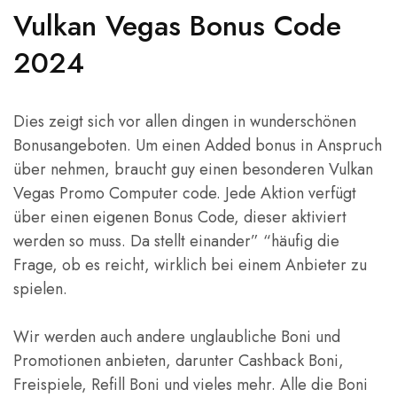
Vulkan Vegas Bonus Code
2024
Dies zeigt sich vor allen dingen in wunderschönen
Bonusangeboten. Um einen Added bonus in Anspruch
über nehmen, braucht guy einen besonderen Vulkan
Vegas Promo Computer code. Jede Aktion verfügt
über einen eigenen Bonus Code, dieser aktiviert
werden so muss. Da stellt einander” “häufig die
Frage, ob es reicht, wirklich bei einem Anbieter zu
spielen.
Wir werden auch andere unglaubliche Boni und
Promotionen anbieten, darunter Cashback Boni,
Freispiele, Refill Boni und vieles mehr. Alle die Boni