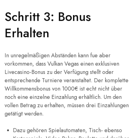
Schritt 3: Bonus
Erhalten
In unregelmäßigen Abständen kann fue aber
vorkommen, dass Vulkan Vegas einen exklusiven
Livecasino-Bonus zu der Verfügung stellt oder
entsprechende Turniere veranstaltet. Der komplette
Willkommensbonus von 1000€ ist echt nicht über
noch eine einzelne Einzahlung erhältlich. Um den
vollen Betrag zu erhalten, müssen drei Einzahlungen
getätigt werden.
Dazu gehören Spielautomaten, Tisch- ebenso