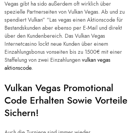
Vegas gibt ha sido außerdem oft wirklich über
spezielle Partnerseiten von Vulkan Vegas. Ab und zu
spendiert Vulkan” “Las vegas einen Aktionscode für
Bestandskunden aber ebenso per E-Mail und direkt
über den Kundenbereich. Das Vulkan Vegas
Internetcasino lockt neue Kunden über einem
Einzahlungsbonus vonseiten bis zu 1500€ mit einer
Staffelung von zwei Einzahlungen
vulkan vegas
aktionscode
.
Vulkan Vegas Promotional
Code Erhalten Sowie Vorteile
Sichern!
Auch die Turniere sind immer wieder