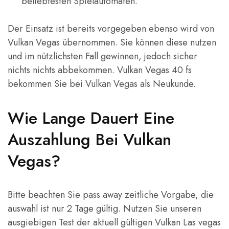
beliebtesten Spielautomaten.
Der Einsatz ist bereits vorgegeben ebenso wird von
Vulkan Vegas übernommen. Sie können diese nutzen
und im nützlichsten Fall gewinnen, jedoch sicher
nichts nichts abbekommen. Vulkan Vegas 40 fs
bekommen Sie bei Vulkan Vegas als Neukunde.
Wie Lange Dauert Eine
Auszahlung Bei Vulkan
Vegas?
Bitte beachten Sie pass away zeitliche Vorgabe, die
auswahl ist nur 2 Tage gültig. Nutzen Sie unseren
ausgiebigen Test der aktuell gültigen Vulkan Las vegas