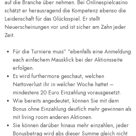
auf die Branche über nehmen. Bei Onlinespielcasino
schätzt er herausragend die Kompetenz ebenso die
Leidenschaft für das Glücksspiel. Er stellt
Neuerscheinungen vor und ist sicher am Zahn jeder
Zeit.
Für die Turniere muss” “ebenfalls eine Anmeldung
each einfachem Mausklick bei der Aktionsseite
erfolgen.
Es wird furthermore geschaut, welchen
Nettoverlust ihr in welcher Woche hattet –
mindestens 20 Euro Einzahlung vorausgesetzt.
Wie bereits angedeutet, können Sie mit dem
Bonus ohne Einzahlung deutlich mehr gewinnen als
mit living room anderen Aktionen.
Sie können darüber hinaus mehr einzahlen, jeder
Bonusbetrag wird abs dieser Summe gleich nicht