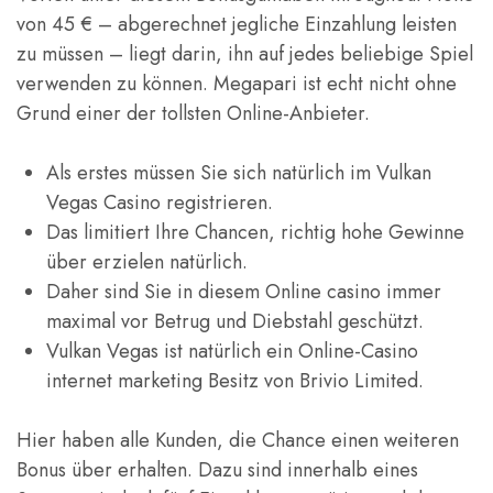
von 45 € – abgerechnet jegliche Einzahlung leisten
zu müssen – liegt darin, ihn auf jedes beliebige Spiel
verwenden zu können. Megapari ist echt nicht ohne
Grund einer der tollsten Online-Anbieter.
Als erstes müssen Sie sich natürlich im Vulkan
Vegas Casino registrieren.
Das limitiert Ihre Chancen, richtig hohe Gewinne
über erzielen natürlich.
Daher sind Sie in diesem Online casino immer
maximal vor Betrug und Diebstahl geschützt.
Vulkan Vegas ist natürlich ein Online-Casino
internet marketing Besitz von Brivio Limited.
Hier haben alle Kunden, die Chance einen weiteren
Bonus über erhalten. Dazu sind innerhalb eines