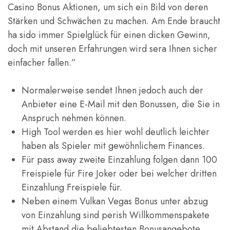
Casino Bonus Aktionen, um sich ein Bild von deren
Stärken und Schwächen zu machen. Am Ende braucht
ha sido immer Spielglück für einen dicken Gewinn,
doch mit unseren Erfahrungen wird sera Ihnen sicher
einfacher fallen.”
Normalerweise sendet Ihnen jedoch auch der
Anbieter eine E-Mail mit den Bonussen, die Sie in
Anspruch nehmen können.
High Tool werden es hier wohl deutlich leichter
haben als Spieler mit gewöhnlichem Finances.
Für pass away zweite Einzahlung folgen dann 100
Freispiele für Fire Joker oder bei welcher dritten
Einzahlung Freispiele für.
Neben einem Vulkan Vegas Bonus unter abzug
von Einzahlung sind perish Willkommenspakete
mit Abstand die beliebtesten Bonusangebote