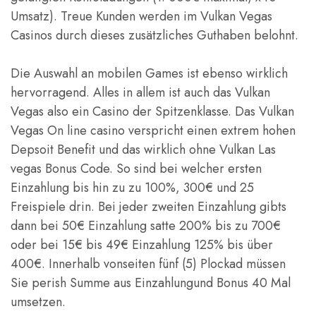
Umsatz). Treue Kunden werden im Vulkan Vegas
Casinos durch dieses zusätzliches Guthaben belohnt.
Die Auswahl an mobilen Games ist ebenso wirklich
hervorragend. Alles in allem ist auch das Vulkan
Vegas also ein Casino der Spitzenklasse. Das Vulkan
Vegas On line casino verspricht einen extrem hohen
Depsoit Benefit und das wirklich ohne Vulkan Las
vegas Bonus Code. So sind bei welcher ersten
Einzahlung bis hin zu zu 100%, 300€ und 25
Freispiele drin. Bei jeder zweiten Einzahlung gibts
dann bei 50€ Einzahlung satte 200% bis zu 700€
oder bei 15€ bis 49€ Einzahlung 125% bis über
400€. Innerhalb vonseiten fünf (5) Plockad müssen
Sie perish Summe aus Einzahlungund Bonus 40 Mal
umsetzen.