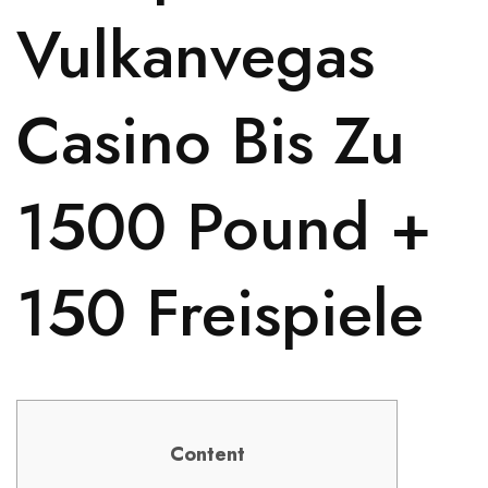
Vulkanvegas
Casino Bis Zu
1500 Pound +
150 Freispiele
Content