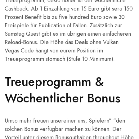
Treueprogramm, desto höher ist der wöchentliche
Cashback. Ab 1 Einzahlung von 15 Euro gibt sera 150
Prozent Benefit bis zu five hundred Euro sowie 30
Freispiele für Publication of Fallen. Zusätzlich zur
Samstag Quest gibt es im übrigen einen einfacheren
Reload-Bonus. Die Höhe das Deals ohne Vulkan
Vegas Code hängt von eurem Position im
Treueprogramm stomach (Stufe 10 Minimum).
Treueprogramm &
Wöchentlicher Bonus
Umso mehr freuen unsereiner uns, Spielern” “den
solchen Bonus verfügbar machen zu können. Der
Vorteil unter diesem Bonusguthaben throughout Höhe