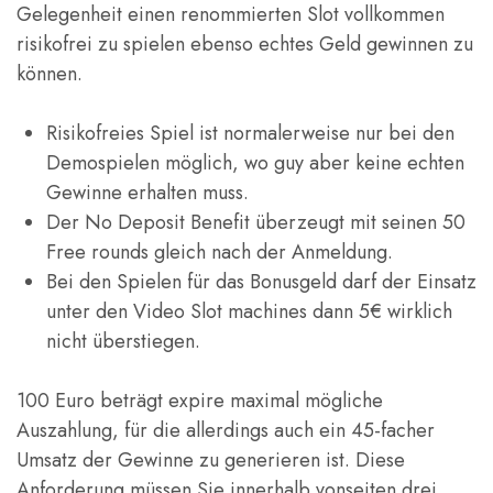
Gelegenheit einen renommierten Slot vollkommen
risikofrei zu spielen ebenso echtes Geld gewinnen zu
können.
Risikofreies Spiel ist normalerweise nur bei den
Demospielen möglich, wo guy aber keine echten
Gewinne erhalten muss.
Der No Deposit Benefit überzeugt mit seinen 50
Free rounds gleich nach der Anmeldung.
Bei den Spielen für das Bonusgeld darf der Einsatz
unter den Video Slot machines dann 5€ wirklich
nicht überstiegen.
100 Euro beträgt expire maximal mögliche
Auszahlung, für die allerdings auch ein 45-facher
Umsatz der Gewinne zu generieren ist. Diese
Anforderung müssen Sie innerhalb vonseiten drei